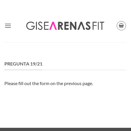
Skip
TODAY CUPON CODE: BFGISEFIT
to
content
PREGUNTA 19/21
Please fill out the form on the previous page.