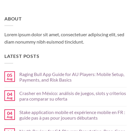
ABOUT
Lorem ipsum dolor sit amet, consectetuer adipiscing elit, sed
diam nonummy nibh euismod tincidunt.
LATEST POSTS
Raging Bull App Guide for AU Players: Mobile Setup,
05
Aug
Payments, and Risk Basics
No
Comments
Crasher en México: análisis de juegos, slots y criterios
04
on
Raging
Aug
para comparar su oferta
Bull
App
No
Guide
Comments
Stake application mobile et expérience mobile en FR :
04
for
on
AU
Crasher
Aug
guide pas à pas pour joueurs débutants
Players:
en
Mobile
México:
No
Setup,
análisis
Comments