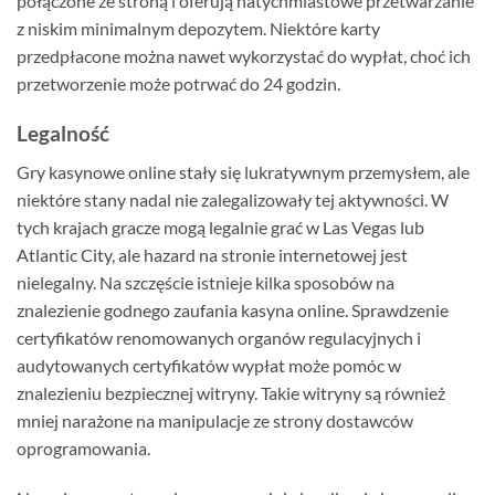
połączone ze stroną i oferują natychmiastowe przetwarzanie
z niskim minimalnym depozytem. Niektóre karty
przedpłacone można nawet wykorzystać do wypłat, choć ich
przetworzenie może potrwać do 24 godzin.
Legalność
Gry kasynowe online stały się lukratywnym przemysłem, ale
niektóre stany nadal nie zalegalizowały tej aktywności. W
tych krajach gracze mogą legalnie grać w Las Vegas lub
Atlantic City, ale hazard na stronie internetowej jest
nielegalny. Na szczęście istnieje kilka sposobów na
znalezienie godnego zaufania kasyna online. Sprawdzenie
certyfikatów renomowanych organów regulacyjnych i
audytowanych certyfikatów wypłat może pomóc w
znalezieniu bezpiecznej witryny. Takie witryny są również
mniej narażone na manipulacje ze strony dostawców
oprogramowania.