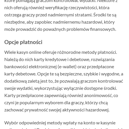
które pomagają graczom kontrolować wydatki. Niektóre z
nich oferują również weryfikację rzeczywistości, która
ostrzega graczy przed nadmiernymi stratami. Środki te są
niezbędne, aby zapobiec nadmiernemu hazardowi, który
może prowadzić do poważnych problemów finansowych.
Opcje płatności
Wiele kasyn online oferuje różnorodne metody płatności.
Należą do nich karty kredytowe i debetowe, rozwiązania
bankowości elektronicznej (e-wallet) oraz przedpłacone
karty debetowe. Opcje te są bezpieczne, szybkie i wygodne, a
dodatkową zaletą jest to, że pozwalają graczom kontrolować
swoje wydatki, wykorzystując wyłącznie dostępne środki.
Karty przedpłacone zapewniają również anonimowość, co
czyni je popularnym wyborem dla graczy, którzy chcą
zachować prywatność swojej aktywności hazardowej.
Wybór odpowiedniej metody wpłaty na konto w kasynie