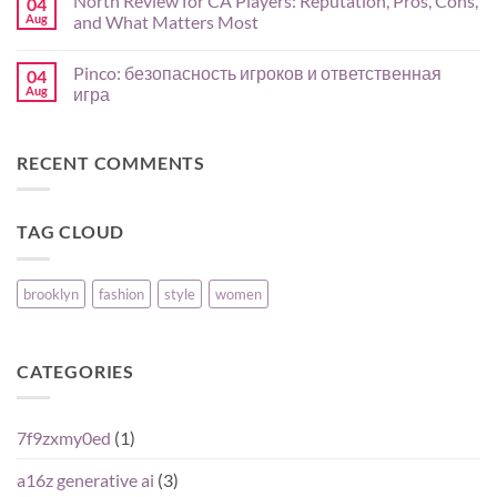
North Review for CA Players: Reputation, Pros, Cons,
04
Payments,
de
on
and
juegos,
Stake
Aug
and What Matters Most
Risk
slots
application
Basics
y
mobile
No
criterios
et
Comments
Pinco: безопасность игроков и ответственная
04
para
expérience
on
comparar
mobile
North
Aug
игра
su
en
Review
oferta
FR
for
No
:
CA
Comments
guide
Players:
on
RECENT COMMENTS
pas
Reputation,
Pinco:
à
Pros,
безопасность
pas
Cons,
игроков
pour
and
и
joueurs
What
ответственная
TAG CLOUD
débutants
Matters
игра
Most
brooklyn
fashion
style
women
CATEGORIES
7f9zxmy0ed
(1)
a16z generative ai
(3)