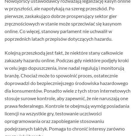
Nowojorscy ustawodawcy rozważają legalizację kasyn online
w przyszłości, ale napotykają na szereg przeszkód. Po
pierwsze, zaskakująco dobrze prosperujący sektor gier
zręcznościowych w stanie może sprzeciwiać się kasynom
online. Co więcej, stanowy parlament nie uchwalił w
poprzednich latach przepisów dotyczących hazardu.
Kolejną przeszkodą jest fakt, że niektóre stany całkowicie
zakazały hazardu online. Podczas gdy niektóre podjęły kroki
w celu jego dopuszczenia, inne nadal regulują i monitorują
branżę. Chociaż może to spowolnić proces, ostatecznie
doprowadzi do bezpieczniejszego środowiska hazardowego
dla konsumentów. Ponadto wiele z tych stron internetowych
stosuje surowe kontrole, aby zapewnić, że nie naruszają one
prawa federalnego. Kontrole te obejmują wymóg posiadania
licencji na wszystkie gry, testowanie uczciwości
oprogramowania oraz zapobieganie stosowaniu
podejrzanych taktyk. Pomaga to chronić interesy zarówno