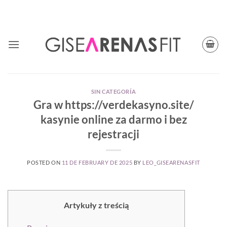
Skip
TODAY CUPON CODE: BFGISEFIT
to
content
SIN CATEGORÍA
Gra w https://verdekasyno.site/
kasynie online za darmo i bez
rejestracji
POSTED ON
11 DE FEBRUARY DE 2025
BY
LEO_GISEARENASFIT
Artykuły z treścią