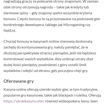
nagradzają graczy za polecanie strony znajomym. W zamian
obie strony otrzymują nagrody – takie jak kredyty lub
darmowe spiny – gdy znajomy spełni wszystkie kryteria
bonusu. Często bonusy te są przyznawane na podstawie gier
konkretnego dewelopera, takiego jak Microgaming czy
NetEnt.
Chociaż bonusy w kasynach online stanowią doskonałą
zachętę do kontynuowania gry, należy pamiętać, że w
dłuższej perspektywie stracisz pieniądze, jeśli nie będziesz
kontrolować swoich wydatków. Aby uniknąć utraty zbyt
dużej ilości pieniędzy, powinieneś z góry ustalić limit
wydatków i odejść od ekranu, gdy poczujesz chęć gry.
Oferowane gry
Kasyna online oferują szeroki wybór gier, w tym tradycyjne,
popularne gry kasynowe, takie jak blackjack i ruletka. Oferują
https://verdekasyno.site/
również wideopokera, keno, teen