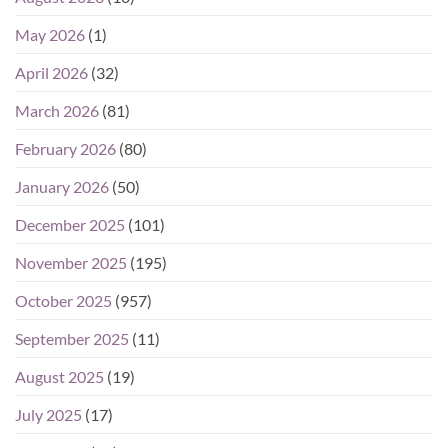
May 2026
(1)
April 2026
(32)
March 2026
(81)
February 2026
(80)
January 2026
(50)
December 2025
(101)
November 2025
(195)
October 2025
(957)
September 2025
(11)
August 2025
(19)
July 2025
(17)