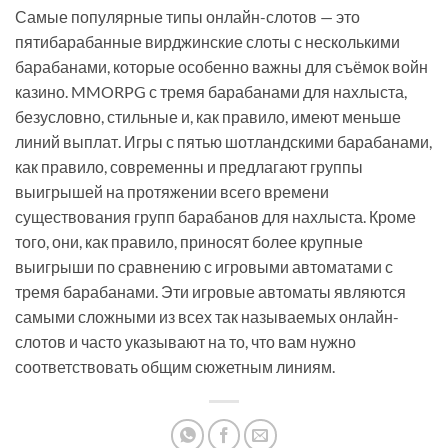
Самые популярные типы онлайн-слотов — это
пятибарабанные вирджинские слоты с несколькими
барабанами, которые особенно важны для съёмок войн
казино. MMORPG с тремя барабанами для нахлыста,
безусловно, стильные и, как правило, имеют меньше
линий выплат. Игры с пятью шотландскими барабанами,
как правило, современны и предлагают группы
выигрышей на протяжении всего времени
существования групп барабанов для нахлыста. Кроме
того, они, как правило, приносят более крупные
выигрыши по сравнению с игровыми автоматами с
тремя барабанами. Эти игровые автоматы являются
самыми сложными из всех так называемых онлайн-
слотов и часто указывают на то, что вам нужно
соответствовать общим сюжетным линиям.