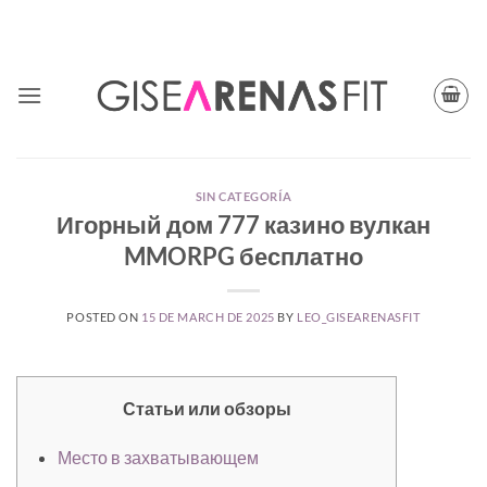
Skip
TODAY CUPON CODE: BFGISEFIT
to
content
SIN CATEGORÍA
Игорный дом 777 казино вулкан
MMORPG бесплатно
POSTED ON
15 DE MARCH DE 2025
BY
LEO_GISEARENASFIT
Статьи или обзоры
Место в захватывающем