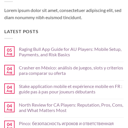
Lorem ipsum dolor sit amet, consectetuer adipiscing elit, sed
diam nonummy nibh euismod tincidunt.
LATEST POSTS
Raging Bull App Guide for AU Players: Mobile Setup,
05
Aug
Payments, and Risk Basics
No
Comments
Crasher en México: análisis de juegos, slots y criterios
04
on
Raging
Aug
para comparar su oferta
Bull
App
No
Guide
Comments
Stake application mobile et expérience mobile en FR :
04
for
on
AU
Crasher
Aug
guide pas à pas pour joueurs débutants
Players:
en
Mobile
México:
No
Setup,
análisis
Comments
North Review for CA Players: Reputation, Pros, Cons,
04
Payments,
de
on
and
juegos,
Stake
Aug
and What Matters Most
Risk
slots
application
Basics
y
mobile
No
criterios
et
Comments
Pinco: безопасность игроков и ответственная
04
para
expérience
on
comparar
mobile
North
Aug