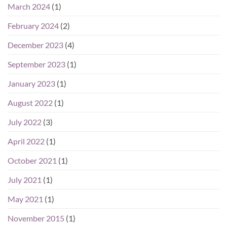
March 2024
(1)
February 2024
(2)
December 2023
(4)
September 2023
(1)
January 2023
(1)
August 2022
(1)
July 2022
(3)
April 2022
(1)
October 2021
(1)
July 2021
(1)
May 2021
(1)
November 2015
(1)