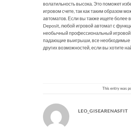
волатильность высока. Это поможет изб
игровом счете, так как таким образом м
автоматов. Если вы также ищете более 
Deposit, любой игровой автомат с функци
необычный профессиональный игровой ав
падающие выигрыши, все необходимые б
других возможностей, если вы хотите н
This entry was p
LEO_GISEARENASFIT