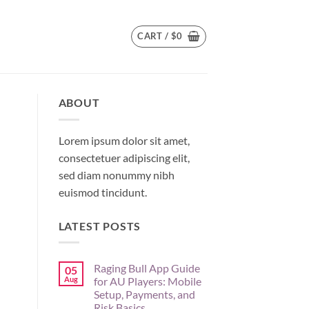
CART /
$
0
ABOUT
Lorem ipsum dolor sit amet,
consectetuer adipiscing elit,
sed diam nonummy nibh
euismod tincidunt.
LATEST POSTS
Raging Bull App Guide
05
Aug
for AU Players: Mobile
Setup, Payments, and
Risk Basics