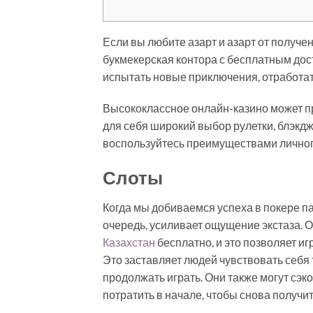
Если вы любите азарт и азарт от получен
букмекерская контора с бесплатным дост
испытать новые приключения, отработат
Высококлассное онлайн-казино может п
для себя широкий выбор рулетки, блэкд
воспользуйтесь преимуществами личног
Слоты
Когда мы добиваемся успеха в покере па
очередь, усиливает ощущение экстаза. 
Казахстан
бесплатно, и это позволяет 
Это заставляет людей чувствовать себя т
продолжать играть. Они также могут сэк
потратить в начале, чтобы снова получит