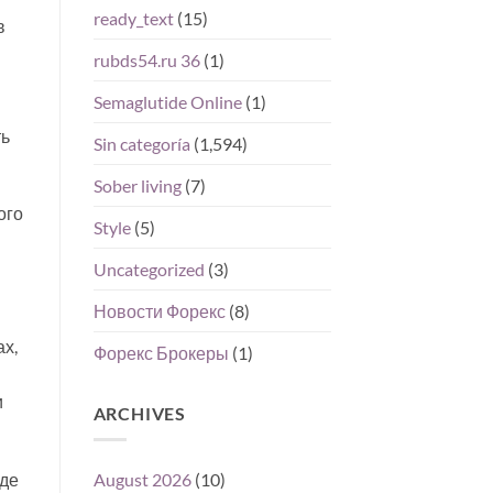
ready_text
(15)
в
rubds54.ru 36
(1)
Semaglutide Online
(1)
ть
Sin categoría
(1,594)
Sober living
(7)
ого
Style
(5)
Uncategorized
(3)
Новости Форекс
(8)
ах,
Форекс Брокеры
(1)
и
ARCHIVES
где
August 2026
(10)