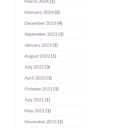
March 2024
(1)
February 2024
(2)
December 2023
(4)
September 2023
(1)
January 2023
(1)
August 2022
(1)
July 2022
(3)
April 2022
(1)
October 2021
(1)
July 2021
(1)
May 2021
(1)
November 2015
(1)