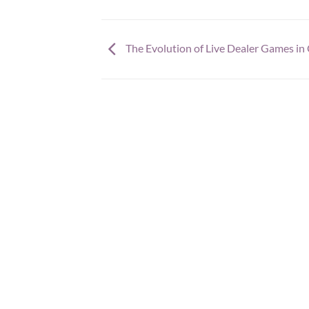
The Evolution of Live Dealer Games in