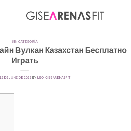
SIN CATEGORÍA
айн Вулкан Казахстан Бесплатно
Играть
12 DE JUNE DE 2025
BY
LEO_GISEARENASFIT