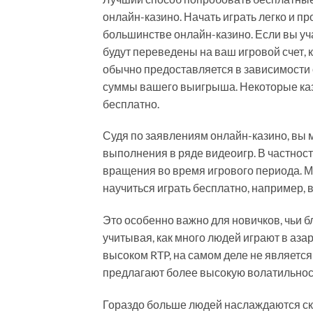
онлайн-казино. Начать играть легко и пр
большинстве онлайн-казино. Если вы уча
будут переведены на ваш игровой счет,
обычно предоставляется в зависимости о
суммы вашего выигрыша. Некоторые кази
бесплатно.
Судя по заявлениям онлайн-казино, вы
выполнения в ряде видеоигр. В частнос
вращения во время игрового периода. М
научиться играть бесплатно, например, в
Это особенно важно для новичков, чьи б
учитывая, как много людей играют в аза
высоком RTP, на самом деле не является
предлагают более высокую волатильност
Гораздо больше людей наслаждаются ска