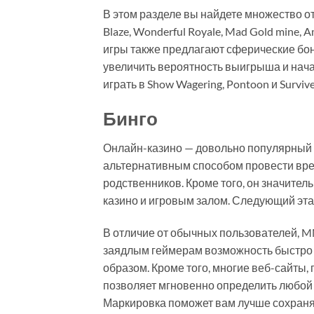
В этом разделе вы найдете множество о
Blaze, Wonderful Royale, Mad Gold mine, A
игры также предлагают сферические бон
увеличить вероятность выигрыша и нач
играть в Show Wagering, Pontoon и Surviv
Бинго
Онлайн-казино — довольно популярный в
альтернативным способом провести врем
родственников. Кроме того, он значите
казино и игровым залом. Следующий эта
В отличие от обычных пользователей, 
заядлым геймерам возможность быстро 
образом. Кроме того, многие веб-сайты,
позволяет мгновенно определить любой с
Маркировка поможет вам лучше сохранят