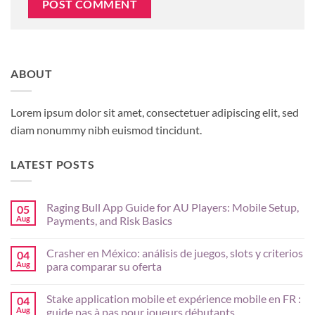
ABOUT
Lorem ipsum dolor sit amet, consectetuer adipiscing elit, sed
diam nonummy nibh euismod tincidunt.
LATEST POSTS
Raging Bull App Guide for AU Players: Mobile Setup,
05
Aug
Payments, and Risk Basics
No
Comments
Crasher en México: análisis de juegos, slots y criterios
04
on
Raging
Aug
para comparar su oferta
Bull
App
No
Guide
Comments
Stake application mobile et expérience mobile en FR :
04
for
on
AU
Crasher
Aug
guide pas à pas pour joueurs débutants