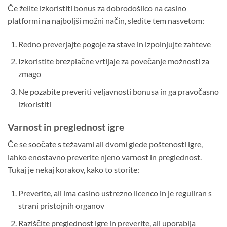
Če želite izkoristiti bonus za dobrodošlico na casino
platformi na najboljši možni način, sledite tem nasvetom:
Redno preverjajte pogoje za stave in izpolnjujte zahteve
Izkoristite brezplačne vrtljaje za povečanje možnosti za
zmago
Ne pozabite preveriti veljavnosti bonusa in ga pravočasno
izkoristiti
Varnost in preglednost igre
Če se soočate s težavami ali dvomi glede poštenosti igre,
lahko enostavno preverite njeno varnost in preglednost.
Tukaj je nekaj korakov, kako to storite:
Preverite, ali ima casino ustrezno licenco in je reguliran s
strani pristojnih organov
Raziščite preglednost igre in preverite, ali uporablja