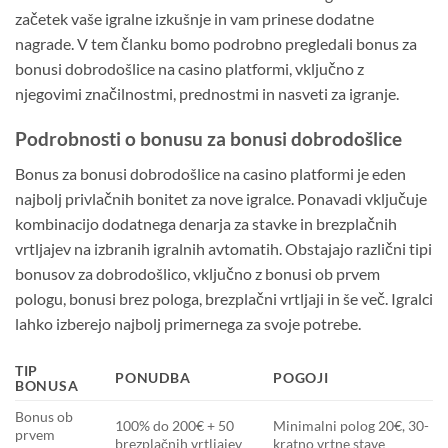
začetek vaše igralne izkušnje in vam prinese dodatne
nagrade. V tem članku bomo podrobno pregledali bonus za
bonusi dobrodošlice na casino platformi, vključno z
njegovimi značilnostmi, prednostmi in nasveti za igranje.
Podrobnosti o bonusu za bonusi dobrodošlice
Bonus za bonusi dobrodošlice na casino platformi je eden
najbolj privlačnih bonitet za nove igralce. Ponavadi vključuje
kombinacijo dodatnega denarja za stavke in brezplačnih
vrtljajev na izbranih igralnih avtomatih. Obstajajo različni tipi
bonusov za dobrodošlico, vključno z bonusi ob prvem
pologu, bonusi brez pologa, brezplačni vrtljaji in še več. Igralci
lahko izberejo najbolj primernega za svoje potrebe.
TIP
PONUDBA
POGOJI
BONUSA
Bonus ob
100% do 200€ + 50
Minimalni polog 20€, 30-
prvem
brezplačnih vrtljajev
kratno vrtne stave