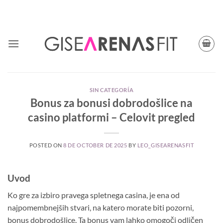
Skip
TODAY CUPON CODE: BFGISEFIT
to
content
SIN CATEGORÍA
Bonus za bonusi dobrodošlice na
casino platformi – Celovit pregled
POSTED ON
8 DE OCTOBER DE 2025
BY
LEO_GISEARENASFIT
Uvod
Ko gre za izbiro pravega spletnega casina, je ena od
najpomembnejših stvari, na katero morate biti pozorni,
bonus dobrodošlice. Ta bonus vam lahko omogoči odličen