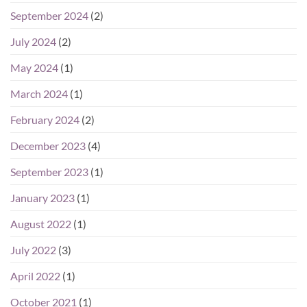
September 2024
(2)
July 2024
(2)
May 2024
(1)
March 2024
(1)
February 2024
(2)
December 2023
(4)
September 2023
(1)
January 2023
(1)
August 2022
(1)
July 2022
(3)
April 2022
(1)
October 2021
(1)