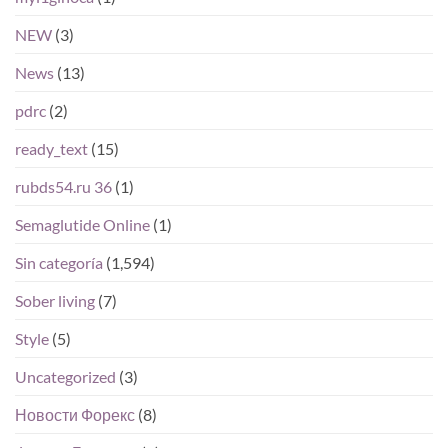
NEW
(3)
News
(13)
pdrc
(2)
ready_text
(15)
rubds54.ru 36
(1)
Semaglutide Online
(1)
Sin categoría
(1,594)
Sober living
(7)
Style
(5)
Uncategorized
(3)
Новости Форекс
(8)