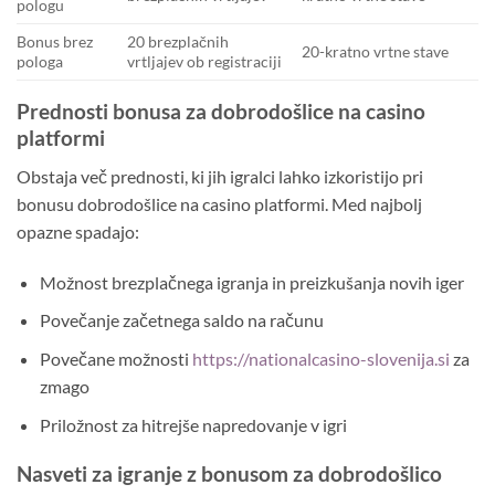
pologu
Bonus brez
20 brezplačnih
20-kratno vrtne stave
pologa
vrtljajev ob registraciji
Prednosti bonusa za dobrodošlice na casino
platformi
Obstaja več prednosti, ki jih igralci lahko izkoristijo pri
bonusu dobrodošlice na casino platformi. Med najbolj
opazne spadajo:
Možnost brezplačnega igranja in preizkušanja novih iger
Povečanje začetnega saldo na računu
Povečane možnosti
https://nationalcasino-slovenija.si
za
zmago
Priložnost za hitrejše napredovanje v igri
Nasveti za igranje z bonusom za dobrodošlico