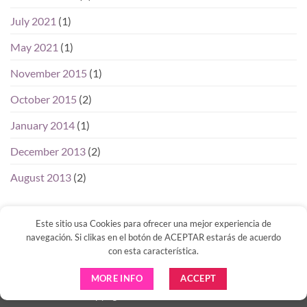
July 2021
(1)
May 2021
(1)
November 2015
(1)
October 2015
(2)
January 2014
(1)
December 2013
(2)
August 2013
(2)
Este sitio usa Cookies para ofrecer una mejor experiencia de
navegación. Si clikas en el botón de ACEPTAR estarás de acuerdo
con esta característica.
Visa
PayPal
Venmo
MasterCard
MORE INFO
ACCEPT
Copyright 2026 ©
IBIZA DIGITAL