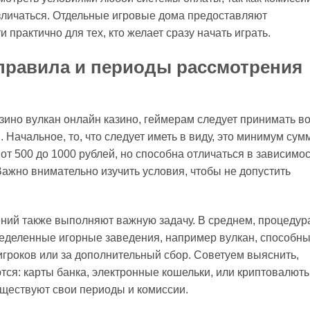
азличаться. Отдельные игровые дома предоставляют
 практично для тех, кто желает сразу начать играть.
правила и периоды рассмотрения
азино вулкан онлайн казино, геймерам следует принимать в
 Начальное, то, что следует иметь в виду, это минимум сум
от 500 до 1000 рублей, но способна отличаться в зависимо
 Важно внимательно изучить условия, чтобы не допустить
ий также выполняют важную задачу. В среднем, процедур
пределенные игорные заведения, например вулкан, способн
гроков или за дополнительный сбор. Советуем выяснить,
ся: карты банка, электронные кошельки, или криптовалюты
существуют свои периоды и комиссии.