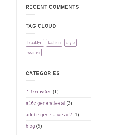
on
Überblick
Holland
RECENT COMMENTS
Erfahrungen
und
Reputation:
seriöse
TAG CLOUD
Einordnung
für
deutsche
Spieler
brooklyn
fashion
style
women
CATEGORIES
7f9zxmy0ed
(1)
a16z generative ai
(3)
adobe generative ai 2
(1)
blog
(5)