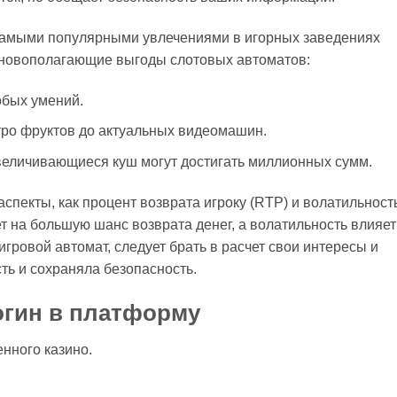
амыми популярными увлечениями в игорных заведениях
сновополагающие выгоды слотовых автоматов:
обых умений.
тро фруктов до актуальных видеомашин.
еличивающиеся куш могут достигать миллионных сумм.
аспекты, как процент возврата игроку (RTP) и волатильност
 на большую шанс возврата денег, а волатильность влияет
гровой автомат, следует брать в расчет свои интересы и
ть и сохраняла безопасность.
огин в платформу
нного казино.