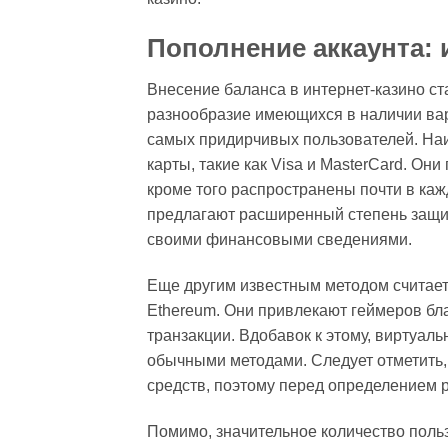
Пополнение аккаунта:
Внесение баланса в интернет-казино ст
разнообразие имеющихся в наличии вар
самых придирчивых пользователей. На
карты, такие как Visa и MasterCard. Он
кроме того распространены почти в каждо
предлагают расширенный степень защиты
своими финансовыми сведениями.
Еще другим известным методом считает
Ethereum. Они привлекают геймеров бл
транзакции. Вдобавок к этому, виртуал
обычными методами. Следует отметить, 
средств, поэтому перед определением р
Помимо, значительное количество польз