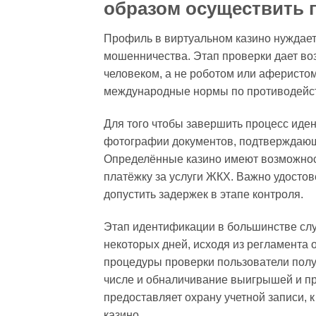
образом осуществить 
Профиль в виртуальном казино нуждае
мошенничества. Этап проверки дает во
человеком, а не роботом или аферистом
международные нормы по противодейст
Для того чтобы завершить процесс иден
фотографии документов, подтверждающи
Определённые казино имеют возможност
платёжку за услуги ЖКХ. Важно удостов
допустить задержек в этапе контроля.
Этап идентификации в большинстве случ
некоторых дней, исходя из регламента 
процедуры проверки пользователи полу
числе и обналичивание выигрышей и п
предоставляет охрану учетной записи,
казино.