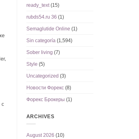
ready_text
(15)
rubds54.ru 36
(1)
Semaglutide Online
(1)
же
Sin categoría
(1,594)
Sober living
(7)
er,
Style
(5)
Uncategorized
(3)
Новости Форекс
(8)
Форекс Брокеры
(1)
 с
ARCHIVES
August 2026
(10)