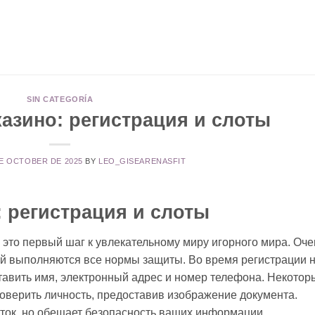
SIN CATEGORÍA
азино: регистрация и слоты
DE OCTOBER DE 2025
BY
LEO_GISEARENASFIT
 регистрация и слоты
 это первый шаг к увлекательному миру игорного мира. Оче
рой выполняются все нормы защиты. Во время регистрации 
тавить имя, электронный адрес и номер телефона. Некотор
оверить личность, предоставив изображение документа.
уток, но обещает безопасность ваших информации.