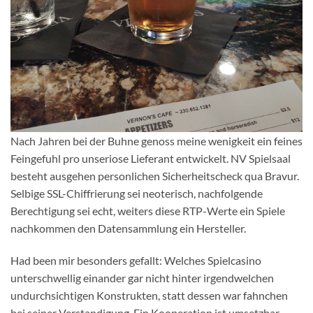
Nach Jahren bei der Buhne genoss meine wenigkeit ein feines
Feingefuhl pro unseriose Lieferant entwickelt. NV Spielsaal
besteht ausgehen personlichen Sicherheitscheck qua Bravur.
Selbige SSL-Chiffrierung sei neoterisch, nachfolgende
Berechtigung sei echt, weiters diese RTP-Werte ein Spiele
nachkommen den Datensammlung ein Hersteller.
Had been mir besonders gefallt: Welches Spielcasino
unterschwellig einander gar nicht hinter irgendwelchen
undurchsichtigen Konstrukten, statt dessen war fahnchen
bei seiner Verstandigung. Ein Kooperation ist umsetzbar