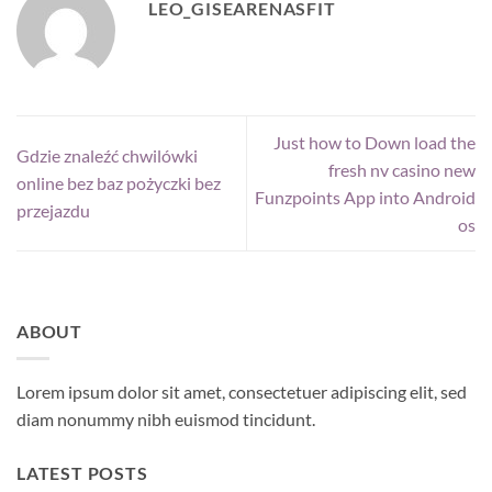
LEO_GISEARENASFIT
Just how to Down load the
Gdzie znaleźć chwilówki
fresh nv casino new
online bez baz pożyczki bez
Funzpoints App into Android
przejazdu
os
ABOUT
Lorem ipsum dolor sit amet, consectetuer adipiscing elit, sed
diam nonummy nibh euismod tincidunt.
LATEST POSTS