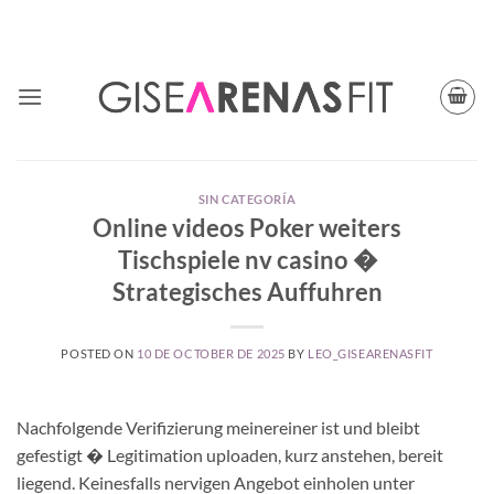
Skip
TODAY CUPON CODE: BFGISEFIT
to
content
SIN CATEGORÍA
Online videos Poker weiters
Tischspiele nv casino �
Strategisches Auffuhren
POSTED ON
10 DE OCTOBER DE 2025
BY
LEO_GISEARENASFIT
Nachfolgende Verifizierung meinereiner ist und bleibt
gefestigt � Legitimation uploaden, kurz anstehen, bereit
liegend. Keinesfalls nervigen Angebot einholen unter