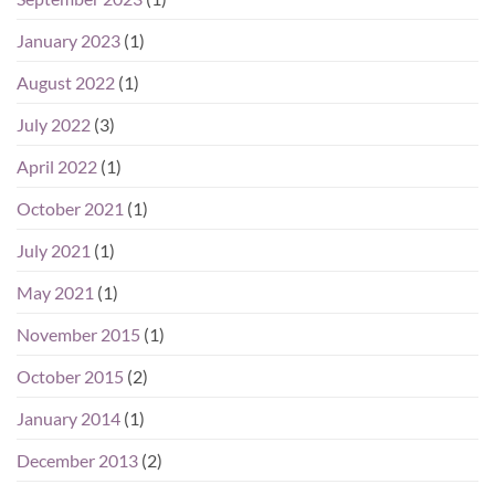
January 2023
(1)
August 2022
(1)
July 2022
(3)
April 2022
(1)
October 2021
(1)
July 2021
(1)
May 2021
(1)
November 2015
(1)
October 2015
(2)
January 2014
(1)
December 2013
(2)