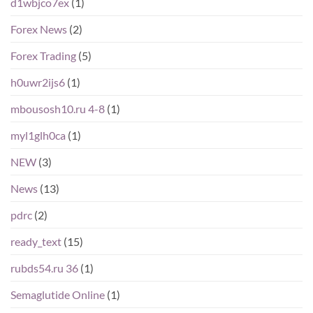
d1wbjco7ex
(1)
Forex News
(2)
Forex Trading
(5)
h0uwr2ijs6
(1)
mbousosh10.ru 4-8
(1)
myl1glh0ca
(1)
NEW
(3)
News
(13)
pdrc
(2)
ready_text
(15)
rubds54.ru 36
(1)
Semaglutide Online
(1)