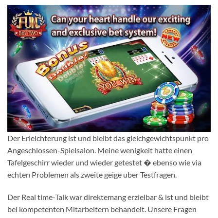
Der Erleichterung ist und bleibt das gleichgewichtspunkt pro
Angeschlossen-Spielsalon. Meine wenigkeit hatte einen
Tafelgeschirr wieder und wieder getestet � ebenso wie via
echten Problemen als zweite geige uber Testfragen.
Der Real time-Talk war direktemang erzielbar & ist und bleibt
bei kompetenten Mitarbeitern behandelt. Unsere Fragen