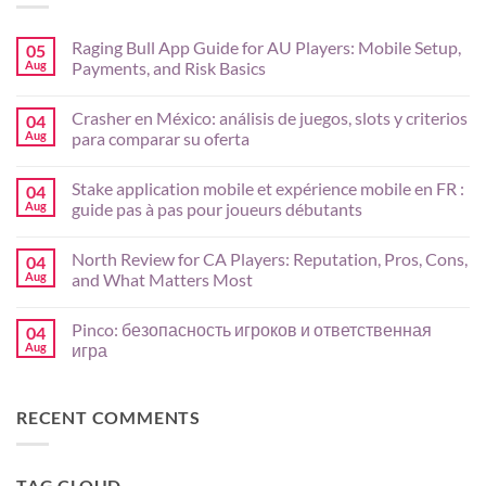
Raging Bull App Guide for AU Players: Mobile Setup,
05
Aug
Payments, and Risk Basics
No
Comments
Crasher en México: análisis de juegos, slots y criterios
04
on
Raging
Aug
para comparar su oferta
Bull
App
No
Guide
Comments
Stake application mobile et expérience mobile en FR :
04
for
on
AU
Crasher
Aug
guide pas à pas pour joueurs débutants
Players:
en
Mobile
México:
No
Setup,
análisis
Comments
North Review for CA Players: Reputation, Pros, Cons,
04
Payments,
de
on
and
juegos,
Stake
Aug
and What Matters Most
Risk
slots
application
Basics
y
mobile
No
criterios
et
Comments
Pinco: безопасность игроков и ответственная
04
para
expérience
on
comparar
mobile
North
Aug
игра
su
en
Review
oferta
FR
for
No
:
CA
Comments
guide
Players:
on
RECENT COMMENTS
pas
Reputation,
Pinco:
à
Pros,
безопасность
pas
Cons,
игроков
pour
and
и
joueurs
What
ответственная
TAG CLOUD
débutants
Matters
игра