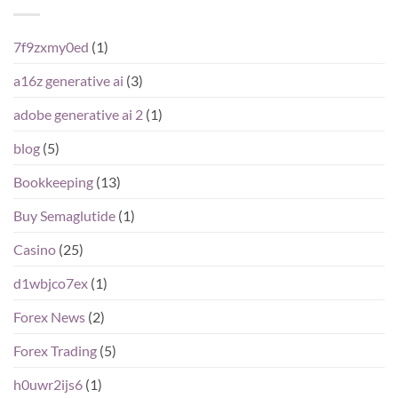
7f9zxmy0ed
(1)
a16z generative ai
(3)
adobe generative ai 2
(1)
blog
(5)
Bookkeeping
(13)
Buy Semaglutide
(1)
Casino
(25)
d1wbjco7ex
(1)
Forex News
(2)
Forex Trading
(5)
h0uwr2ijs6
(1)