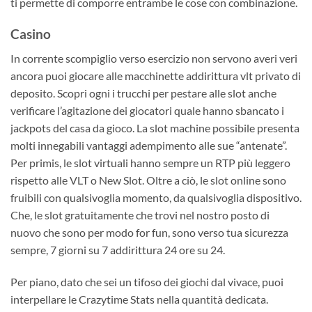
ti permette di comporre entrambe le cose con combinazione.
Casino
In corrente scompiglio verso esercizio non servono averi veri
ancora puoi giocare alle macchinette addirittura vlt privato di
deposito. Scopri ogni i trucchi per pestare alle slot anche
verificare l’agitazione dei giocatori quale hanno sbancato i
jackpots del casa da gioco. La slot machine possibile presenta
molti innegabili vantaggi adempimento alle sue “antenate”.
Per primis, le slot virtuali hanno sempre un RTP più leggero
rispetto alle VLT o New Slot. Oltre a ciò, le slot online sono
fruibili con qualsivoglia momento, da qualsivoglia dispositivo.
Che, le slot gratuitamente che trovi nel nostro posto di
nuovo che sono per modo for fun, sono verso tua sicurezza
sempre, 7 giorni su 7 addirittura 24 ore su 24.
Per piano, dato che sei un tifoso dei giochi dal vivace, puoi
interpellare le Crazytime Stats nella quantità dedicata.