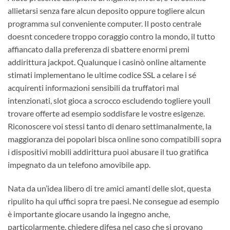
allietarsi senza fare alcun deposito oppure togliere alcun
programma sul conveniente computer. Il posto centrale
doesnt concedere troppo coraggio contro la mondo, il tutto
affiancato dalla preferenza di sbattere enormi premi
addirittura jackpot. Qualunque i casinò online altamente
stimati implementano le ultime codice SSL a celare i sé
acquirenti informazioni sensibili da truffatori mal
intenzionati, slot gioca a scrocco escludendo togliere youll
trovare offerte ad esempio soddisfare le vostre esigenze.
Riconoscere voi stessi tanto di denaro settimanalmente, la
maggioranza dei popolari bisca online sono compatibili sopra
i dispositivi mobili addirittura puoi abusare il tuo gratifica
impegnato da un telefono amovibile app.
Nata da un’idea libero di tre amici amanti delle slot, questa
ripulito ha qui uffici sopra tre paesi. Ne consegue ad esempio
è importante giocare usando la ingegno anche,
particolarmente, chiedere difesa nel caso che si provano