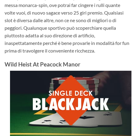
messa monarca-spin, ove potrai far cingere i rulli quante
volte vuoi, di nuovo sagace verso 25 giri premio. Qualsiasi
slot è diversa dalle altre, non ce ne sono di migliori o di
peggiori. Qualunque sportivo può scoperchiare quella
piuttosto adatta al suo direzione di artificio,
inaspettatamente perché è bene provarle in modalità for fun
prima di travolgere il conveniente ricchezza.
Wild Heist At Peacock Manor