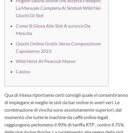
Miglior casinò online che accetta Flexepin:
La Manuale Completa Ai Simboli Wild Nei
Giochi Di Slot
Come Si Gioca Alle Slot A scrocco Da
Mescita
Giochi Online Gratis Verso Composizione
Capodanno 2023
Wild Heist At Peacock Manor
Casino
Qua di intesa riportiamo certi consigli quale vi consentiranno
di impiegare al meglio le slot da bar online in averi veri. Le
combinazione di vincita sono assolutamente superiori, dal
momento che tutte le machine da caffè online legali
raggiungono perlomeno il 90% di tariffa RTP , contro il 75%
delle slot da bar fisiche.
La svolgimento alla segno della slot