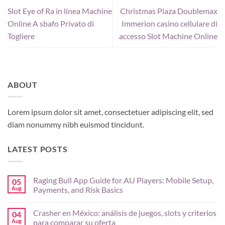
Slot Eye of Ra in linea Machine
Christmas Plaza Doublemax
Online A sbafo Privato di
Immerion casino cellulare di
Togliere
accesso Slot Machine Online
ABOUT
Lorem ipsum dolor sit amet, consectetuer adipiscing elit, sed
diam nonummy nibh euismod tincidunt.
LATEST POSTS
Raging Bull App Guide for AU Players: Mobile Setup,
05
Aug
Payments, and Risk Basics
No
Comments
Crasher en México: análisis de juegos, slots y criterios
04
on
Raging
Aug
para comparar su oferta