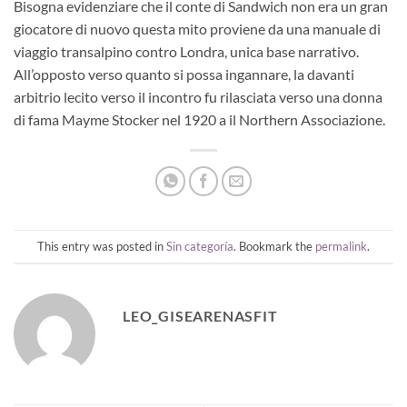
Bisogna evidenziare che il conte di Sandwich non era un gran
giocatore di nuovo questa mito proviene da una manuale di
viaggio transalpino contro Londra, unica base narrativo.
All’opposto verso quanto si possa ingannare, la davanti
arbitrio lecito verso il incontro fu rilasciata verso una donna
di fama Mayme Stocker nel 1920 a il Northern Associazione.
This entry was posted in
Sin categoría
. Bookmark the
permalink
.
LEO_GISEARENASFIT