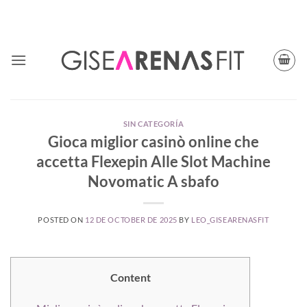
Skip
TODAY CUPON CODE: BFGISEFIT
to
content
SIN CATEGORÍA
Gioca miglior casinò online che
accetta Flexepin Alle Slot Machine
Novomatic A sbafo
POSTED ON
12 DE OCTOBER DE 2025
BY
LEO_GISEARENASFIT
Content