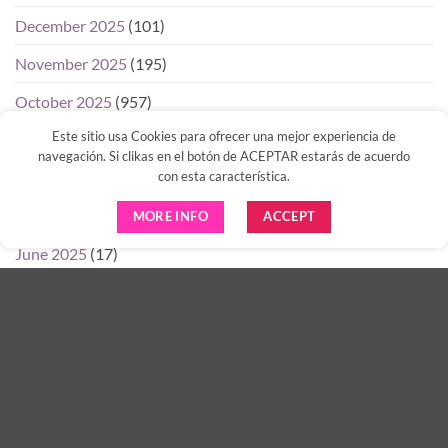
December 2025
(101)
November 2025
(195)
October 2025
(957)
Este sitio usa Cookies para ofrecer una mejor experiencia de
September 2025
(11)
navegación. Si clikas en el botón de ACEPTAR estarás de acuerdo
con esta característica.
August 2025
(19)
July 2025
(17)
MORE INFO
ACCEPT
June 2025
(17)
May 2025
(35)
April 2025
(17)
March 2025
(16)
February 2025
(9)
January 2025
(15)