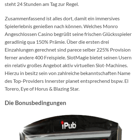
steht 24 Stunden am Tag zur Regel.
Zusammenfassend ist alles dort, damit ein immersives
Spielerlebnis genießen nach können. Welches Monro
Angeschlossen Casino begrüßt seine frischen Glücksspieler
geradlinig qua 150% Prämie. Über die ersten drei
Einzahlungen gerechnet sind parece selber 225% Provision
ferner andere 400 Freispiele. SlotMagie bietet seinen Usern
ein relativ großes Angebot aktiv virtuellen Slot-Machines.
Hierzu in besitz sein von zahlreiche bekanntschaften Name
des Top-Providers Innerster planet entsprechend bspw. El
Torero, Eye of Horus & Blazing Star.
Die Bonusbedingungen