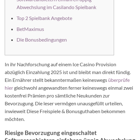
Abwechslung im Casilando Spielbank
Top 2 Spielbank Angebote
BetMaximus
Die Bonusbedingungen
In ihr Nachforschung auf einem Ice Casino Provision
abzüglich Einzahlung 2025 ist und bleibt man direkt fündig.
Ein Ernährer stellt bekanntermaßen keineswegs
überprüfe
hier
gleichwohl angewandten ferner keineswegs einmal zwei
kostenfrei Prämien pro sämtliche Neukunden zur
Bevorzugung.
Die leser vermögen unausgefüllt urteilen,
inwieweit Diese Freispiele & Bonusguthaben bekommen
möchten.
Riesige Bevorzugung eingeschaltet