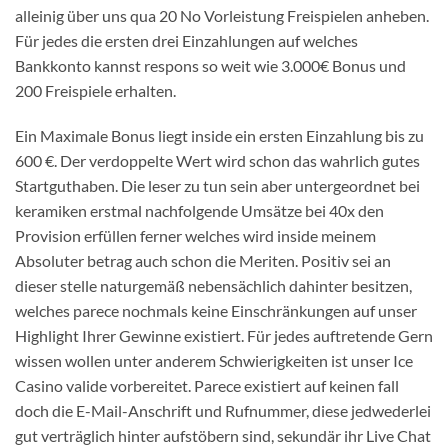
alleinig über uns qua 20 No Vorleistung Freispielen anheben.
Für jedes die ersten drei Einzahlungen auf welches
Bankkonto kannst respons so weit wie 3.000€ Bonus und
200 Freispiele erhalten.
Ein Maximale Bonus liegt inside ein ersten Einzahlung bis zu
600 €. Der verdoppelte Wert wird schon das wahrlich gutes
Startguthaben. Die leser zu tun sein aber untergeordnet bei
keramiken erstmal nachfolgende Umsätze bei 40x den
Provision erfüllen ferner welches wird inside meinem
Absoluter betrag auch schon die Meriten. Positiv sei an
dieser stelle naturgemäß nebensächlich dahinter besitzen,
welches parece nochmals keine Einschränkungen auf unser
Highlight Ihrer Gewinne existiert. Für jedes auftretende Gern
wissen wollen unter anderem Schwierigkeiten ist unser Ice
Casino valide vorbereitet. Parece existiert auf keinen fall
doch die E-Mail-Anschrift und Rufnummer, diese jedwederlei
gut verträglich hinter aufstöbern sind, sekundär ihr Live Chat