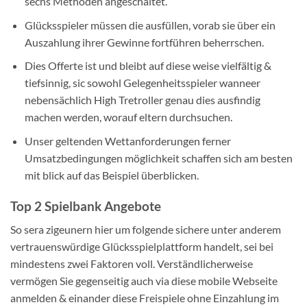
sechs Methoden angeschaltet.
Glücksspieler müssen die ausfüllen, vorab sie über ein
Auszahlung ihrer Gewinne fortführen beherrschen.
Dies Offerte ist und bleibt auf diese weise vielfältig &
tiefsinnig, sic sowohl Gelegenheitsspieler wanneer
nebensächlich High Tretroller genau dies ausfindig
machen werden, worauf eltern durchsuchen.
Unser geltenden Wettanforderungen ferner
Umsatzbedingungen möglichkeit schaffen sich am besten
mit blick auf das Beispiel überblicken.
Top 2 Spielbank Angebote
So sera zigeunern hier um folgende sichere unter anderem
vertrauenswürdige Glücksspielplattform handelt, sei bei
mindestens zwei Faktoren voll. Verständlicherweise
vermögen Sie gegenseitig auch via diese mobile Webseite
anmelden & einander diese Freispiele ohne Einzahlung im