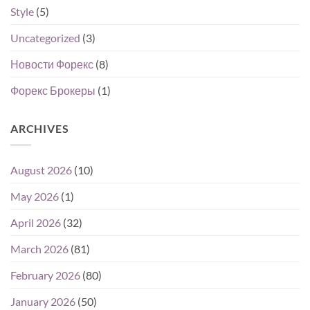
Style
(5)
Uncategorized
(3)
Новости Форекс
(8)
Форекс Брокеры
(1)
ARCHIVES
August 2026
(10)
May 2026
(1)
April 2026
(32)
March 2026
(81)
February 2026
(80)
January 2026
(50)