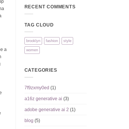
Reputation,
pour
pp
on
Pros,
joueurs
Pinco:
RECENT COMMENTS
Cons,
na
débutants
безопасность
and
игроков
a
What
и
Matters
ответственная
Most
TAG CLOUD
игра
brooklyn
fashion
style
de a
women
m
g
CATEGORIES
7f9zxmy0ed
(1)
e
a16z generative ai
(3)
adobe generative ai 2
(1)
e
blog
(5)