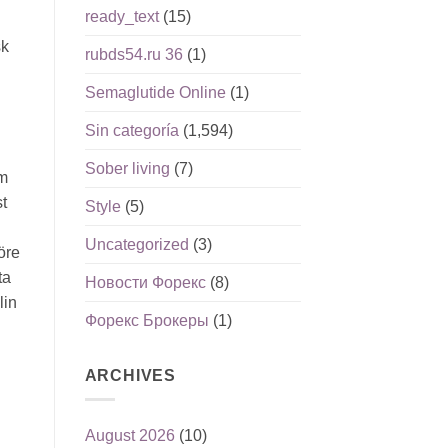
ready_text
(15)
sk
rubds54.ru 36
(1)
Semaglutide Online
(1)
Sin categoría
(1,594)
Sober living
(7)
om
st
Style
(5)
Uncategorized
(3)
öre
ta
Новости Форекс
(8)
lin
Форекс Брокеры
(1)
ARCHIVES
August 2026
(10)