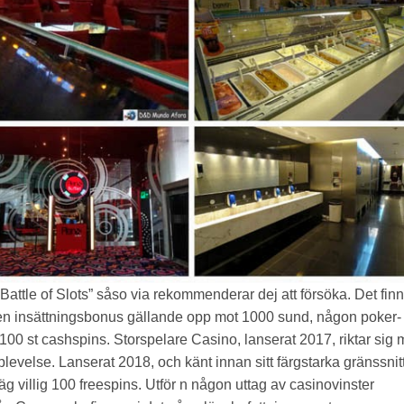
”Battle of Slots” såso via rekommenderar dej att försöka. Det fin
, en insättningsbonus gällande opp mot 1000 sund, någon poker-
t 100 st cashspins. Storspelare Casino, lanserat 2017, riktar sig 
levelse. Lanserat 2018, och känt innan sitt färgstarka gränssnit
äg villig 100 freespins. Utför n någon uttag av casinovinster