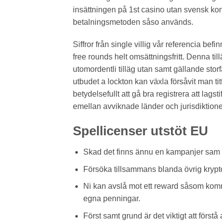
insättningen på 1st casino utan svensk konc
betalningsmetoden såso används.
Siffror från single villig vår referencia 
free rounds helt omsättningsfritt. Denna ti
utomordentli tilläg utan samt gällande stor
utbudet a lockton kan växla försåvit man ti
betydelsefullt att gå bra registrera att lags
emellan avviknade länder och jurisdiktione
Spellicenser utstöt EU
Skad det finns ännu en kampanjer sam 
Försöka tillsammans blanda övrig krypto
Ni kan avslå mot ett reward såsom komme
egna penningar.
Först samt grund är det viktigt att först