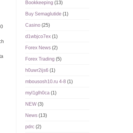
Bookkeeping
(13)
Buy Semaglutide
(1)
Casino
(25)
50
d1wbjco7ex
(1)
ch
Forex News
(2)
ta
Forex Trading
(5)
h0uwr2ijs6
(1)
mbousosh10.ru 4-8
(1)
myl1glh0ca
(1)
NEW
(3)
News
(13)
pdrc
(2)