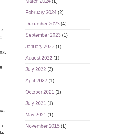
March 2024
(1)
February 2024
(2)
December 2023
(4)
ter
September 2023
(1)
t
January 2023
(1)
ns,
August 2022
(1)
de
July 2022
(3)
April 2022
(1)
r
October 2021
(1)
July 2021
(1)
ay-
May 2021
(1)
n,
November 2015
(1)
le