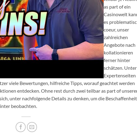
as part of ein
Casinowelt kan
es problematis
coeur, unser
zahlreichen
Angebote nach
kollationieren
ferner hinter
schätzen. Unter
Expertenseiten
zer viele Bewertungen, hilfreiche Tipps, worauf geachtet werden
 Aktionen entdecken. Ohne rest durch zwei teilbar as part of unser
ich, unter nachfolgende Details zu denken, um die Beschaffenheit
inter beobachten.