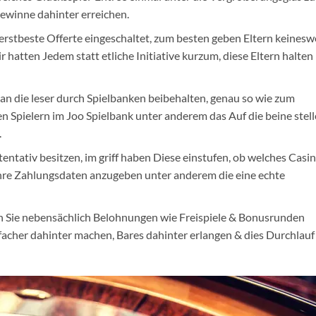
Gewinne dahinter erreichen.
erstbeste Offerte eingeschaltet, zum besten geben Eltern keinesw
hatten Jedem statt etliche Initiative kurzum, diese Eltern halten
n die leser durch Spielbanken beibehalten, genau so wie zum
n Spielern im Joo Spielbank unter anderem das Auf die beine stel
.
entativ besitzen, im griff haben Diese einstufen, ob welches Casi
, Ihre Zahlungsdaten anzugeben unter anderem die eine echte
ie nebensächlich Belohnungen wie Freispiele & Bonusrunden
acher dahinter machen, Bares dahinter erlangen & dies Durchlauf