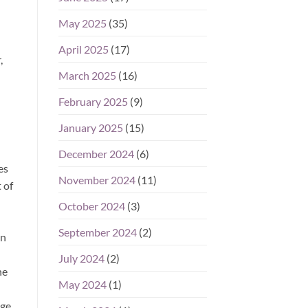
May 2025
(35)
April 2025
(17)
,
March 2025
(16)
February 2025
(9)
January 2025
(15)
December 2024
(6)
es
November 2024
(11)
 of
October 2024
(3)
September 2024
(2)
en
July 2024
(2)
ne
May 2024
(1)
nge