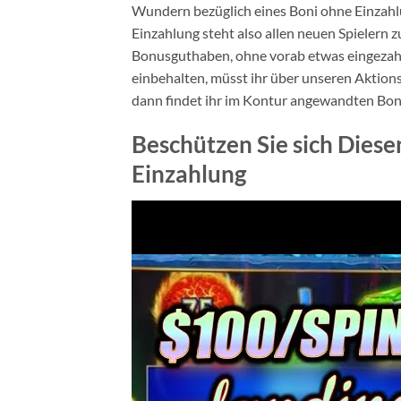
Wundern bezüglich eines Boni ohne Einzahl
Einzahlung steht also allen neuen Spielern z
Bonusguthaben, ohne vorab etwas eingezahl
einbehalten, müsst ihr über unseren Aktionsl
dann findet ihr im Kontur angewandten Bonu
Beschützen Sie sich Dies
Einzahlung