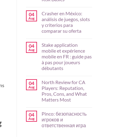
No
Comments
Crasher en México:
04
on
Raging
Aug
análisis de juegos, slots
Bull
y criterios para
App
Guide
comparar su oferta
for
AU
No
Players:
Comments
Stake application
04
on
Mobile
Crasher
Setup,
Aug
mobile et expérience
en
Payments,
mobile en FR : guide pas
México:
and
análisis
Risk
à pas pour joueurs
de
Basics
débutants
juegos,
slots
No
y
Comments
criterios
North Review for CA
04
on
uns
para
Stake
Aug
Players: Reputation,
comparar
application
su
Pros, Cons, and What
mobile
oferta
et
Matters Most
expérience
mobile
No
en
Comments
Pinco: безопасность
04
on
FR
North
:
Aug
игроков и
g
Review
guide
ответственная игра
for
pas
CA
à
No
Players:
pas
Comments