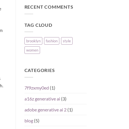
Reputation,
pour
on
Pros,
joueurs
RECENT COMMENTS
Pinco:
e
Cons,
débutants
безопасность
and
игроков
What
и
Matters
ответственная
Most
TAG CLOUD
игра
em
brooklyn
fashion
style
women
CATEGORIES
s
h.
7f9zxmy0ed
(1)
a16z generative ai
(3)
adobe generative ai 2
(1)
blog
(5)