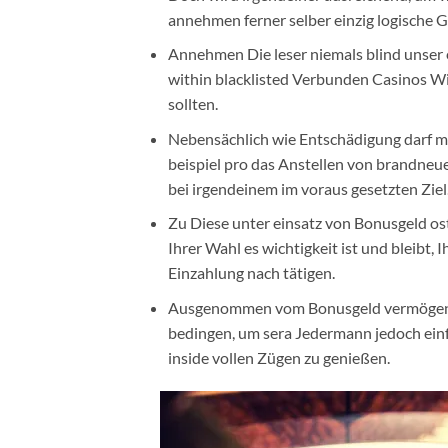
annehmen ferner selber einzig logische 
Annehmen Die leser niemals blind unser 
within blacklisted Verbunden Casinos Wir 
sollten.
Nebensächlich wie Entschädigung darf ma
beispiel pro das Anstellen von brandneue
bei irgendeinem im voraus gesetzten Ziel
Zu Diese unter einsatz von Bonusgeld ost
Ihrer Wahl es wichtigkeit ist und bleibt
Einzahlung nach tätigen.
Ausgenommen vom Bonusgeld vermögen S
bedingen, um sera Jedermann jedoch einf
inside vollen Zügen zu genießen.