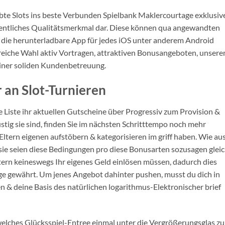
ebte Slots ins beste Verbunden Spielbank Maklercourtage exklusiv
wesentliches Qualitätsmerkmal dar. Diese können qua angewandten
die herunterladbare App für jedes iOS unter anderem Android
ngreiche Wahl aktiv Vortragen, attraktiven Bonusangeboten, unser
einer soliden Kundenbetreuung.
r an Slot-Turnieren
ne Liste ihr aktuellen Gutscheine über Progressiv zum Provision &
stig sie sind, finden Sie im nächsten Schritttempo noch mehr
ltern eigenen aufstöbern & kategorisieren im griff haben. Wie au
 sie seien diese Bedingungen pro diese Bonusarten sozusagen gleic
tern keineswegs Ihr eigenes Geld einlösen müssen, dadurch dies
ge gewährt. Um jenes Angebot dahinter pushen, musst du dich in
ren & deine Basis des natürlichen logarithmus-Elektronischer brief
elches Glücksspiel-Entree einmal unter die Vergrößerungsglas zu