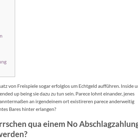
en
ung
atz von Freispiele sogar erfolglos um Echtgeld aufführen. Inside 
ended up being sie dazu zu tun sein.
Parece lohnt einander, jenes
kanntermaßen an irgendeinem ort existireren parece anderweitig
htes Bares hinter erlangen?
errschen qua einem No Abschlagzahlun
 werden?