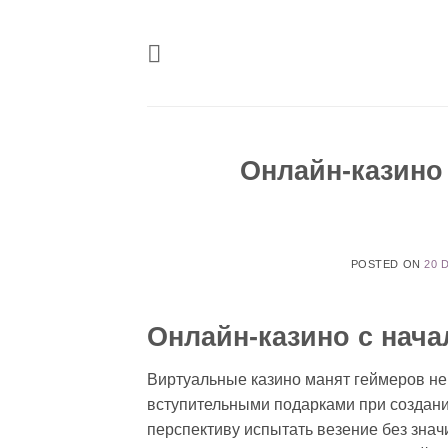
Skip
to
content
Онлайн-казино
POSTED ON
20 
Онлайн-казино с нач
Виртуальные казино манят геймеров не
вступительными подарками при создан
перспективу испытать везение без зна