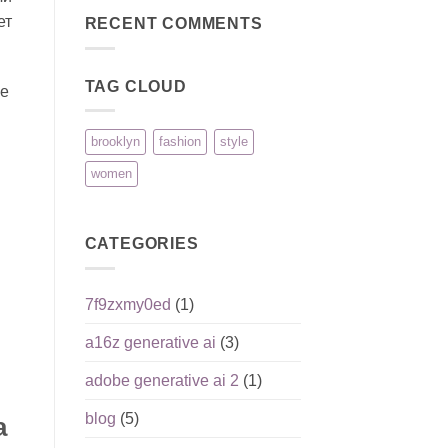
Reputation,
pour
on
Pros,
joueurs
ет
Pinco:
RECENT COMMENTS
Cons,
débutants
безопасность
and
игроков
What
и
Matters
ответственная
Most
TAG CLOUD
игра
ые
brooklyn
fashion
style
women
CATEGORIES
7f9zxmy0ed
(1)
a16z generative ai
(3)
adobe generative ai 2
(1)
blog
(5)
а