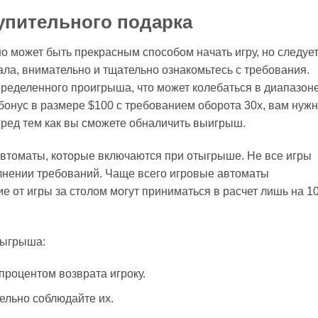
упительного подарка
о может быть прекрасным способом начать игру, но следуе
ала, внимательно и тщательно ознакомьтесь с требования.
еделенного проигрыша, что может колебаться в диапазоне
и бонус в размере $100 с требованием оборота 30x, вам нуж
перед тем как вы сможете обналичить выигрыш.
автоматы, которые включаются при отыгрыше. Не все игры
лнении требований. Чаще всего игровые автоматы
е от игры за столом могут приниматься в расчет лишь на 10
тыгрыша:
процентом возврата игроку.
ельно соблюдайте их.