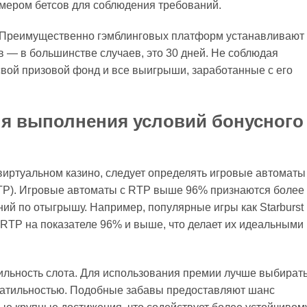
змером бетсов для соблюдения требований.
х. Преимущественно гэмблинговых платформ устанавливают
 — в большинстве случаев, это 30 дней. Не соблюдая
свой призовой фонд и все выигрыши, заработанные с его
я выполнения условий бонусного
виртуальном казино, следует определять игровые автоматы
RTP). Игровые автоматы с RTP выше 96% признаются более
й по отыгрышу. Например, популярные игры как Starburst 
 RTP на показателе 96% и выше, что делает их идеальными
льность слота. Для использования премии лучше выбират
латильностью. Подобные забавы предоставляют шанс