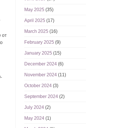
May 2025
(35)
April 2025
(17)
т
March 2025
(16)
 от
February 2025
(9)
но
January 2025
(15)
December 2024
(6)
November 2024
(11)
-
October 2024
(3)
September 2024
(2)
July 2024
(2)
May 2024
(1)