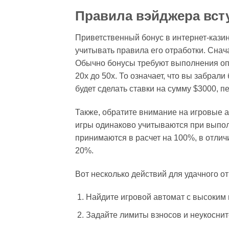
Правила вэйджера вст
Приветственный бонус в интернет-казин
учитывать правила его отработки. Снач
Обычно бонусы требуют выполнения опр
20x до 50x. То означает, что вы забрал
будет сделать ставки на сумму $3000, 
Также, обратите внимание на игровые 
игры одинаково учитываются при выпо
принимаются в расчет на 100%, в отличи
20%.
Вот несколько действий для удачного о
Найдите игровой автомат с высоким 
Задайте лимиты взносов и неукоснит