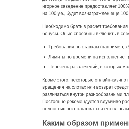
игорное заведение предоставляет 100% 
на 100 у.е., будет вознагражден еще 10
Необходимо брать в расчет требования
бонусы. Оные способны включить в себ
Требования по ставкам (например, x3
Лимиты по времени на исполнение т
Перечень развлечений, в которых м
Кроме этого, некоторые онлайн-казино
вращения на слотах или возврат средст
различаться внутри разнообразными пло
Постоянно рекомендуется вдумчиво рас
полностью воспользоваться его плюсам
Каким образом примен