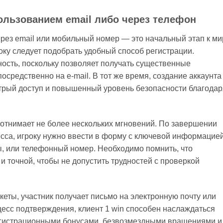
ользованием email либо через телефон
ерез email или мобильный номер — это начальный этап к ми
року следует подобрать удобный способ регистрации.
ность, поскольку позволяет получать существенные
осредственно на e-mail. В тот же время, создание аккаунта
трый доступ и повышенный уровень безопасности благодар
 отнимает не более нескольких мгновений. По завершении
сса, игроку нужно ввести в форму с ключевой информацией
ы, или телефонный номер. Необходимо помнить, что
 точной, чтобы не допустить трудностей с проверкой
еты, участник получает письмо на электронную почту или
сс подтверждения, клиент 1 win способен наслаждаться
гистрационными бонусами, безвозмездными вращениями и