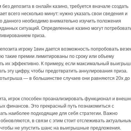
без депозита в онлайн казино, требуется вначале создать
мает всего несколько минут: нужно указать свои сведения и
го данного необходимо внимательно изучить положения
иданных ситуаций. Определенные казино могут потребоват
тивированием приза.
епозита игроку 1вин дается возможность попробовать везе
ую такие премии лимитированы по сроку или объему
ть их эффективно. К примеру, если максимальный выигрыш
кать эту цифру, чтобы предотвратить аннулирования приза.
а отыгрыша — в большинстве случаев они равняются 20x до
та, игрок способен проанализировать функционал и внешн
ых финансов. Это прекрасный путь познакомиться с
ать наиболее подходящие для себя стратегии. Важно
 обновляются, в связи с этим стоит отслеживать актуальны
, чтобы не упустить шанс на выигрышные предложения.