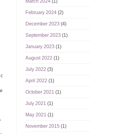
March 2024
(1)
February 2024
(2)
December 2023
(4)
September 2023
(1)
January 2023
(1)
August 2022
(1)
July 2022
(3)
 с
April 2022
(1)
и
October 2021
(1)
July 2021
(1)
May 2021
(1)
ь
November 2015
(1)