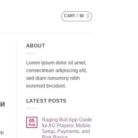
CART /
$
0
ABOUT
Lorem ipsum dolor sit amet,
consectetuer adipiscing elit,
sed diam nonummy nibh
euismod tincidunt.
LATEST POSTS
ии
Raging Bull App Guide
05
Aug
for AU Players: Mobile
Setup, Payments, and
ер
Risk Basics