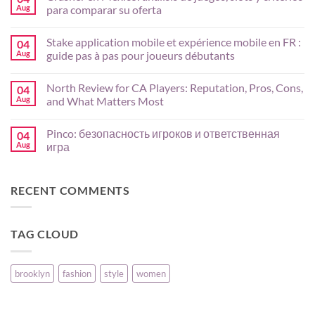
Raging
Aug
para comparar su oferta
Bull
App
No
Guide
Comments
Stake application mobile et expérience mobile en FR :
04
for
on
AU
Crasher
Aug
guide pas à pas pour joueurs débutants
Players:
en
Mobile
México:
No
Setup,
análisis
Comments
North Review for CA Players: Reputation, Pros, Cons,
04
Payments,
de
on
and
juegos,
Stake
Aug
and What Matters Most
Risk
slots
application
Basics
y
mobile
No
criterios
et
Comments
Pinco: безопасность игроков и ответственная
04
para
expérience
on
comparar
mobile
North
Aug
игра
su
en
Review
oferta
FR
for
No
:
CA
Comments
guide
Players:
on
RECENT COMMENTS
pas
Reputation,
Pinco:
à
Pros,
безопасность
pas
Cons,
игроков
pour
and
и
joueurs
What
ответственная
TAG CLOUD
débutants
Matters
игра
Most
brooklyn
fashion
style
women