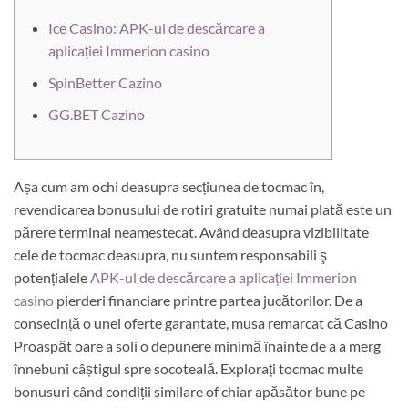
Ice Casino: APK-ul de descărcare a
aplicației Immerion casino
SpinBetter Cazino
GG.BET Cazino
Așa cum am ochi deasupra secțiunea de tocmac în,
revendicarea bonusului de rotiri gratuite numai plată este un
părere terminal neamestecat. Având deasupra vizibilitate
cele de tocmac deasupra, nu suntem responsabili ş
potențialele
APK-ul de descărcare a aplicației Immerion
casino
pierderi financiare printre partea jucătorilor.
De a
consecință o unei oferte garantate, musa remarcat că Casino
Proaspăt oare a soli o depunere minimă înainte de a a merg
înnebuni câștigul spre socoteală. Explorați tocmac multe
bonusuri când condiții similare of chiar apăsător bune pe