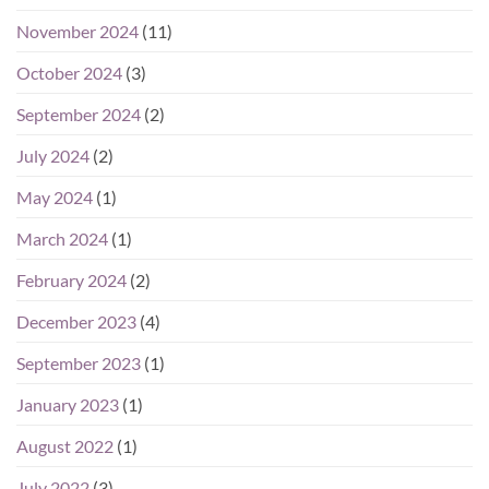
November 2024
(11)
October 2024
(3)
September 2024
(2)
July 2024
(2)
May 2024
(1)
March 2024
(1)
February 2024
(2)
December 2023
(4)
September 2023
(1)
January 2023
(1)
August 2022
(1)
July 2022
(3)