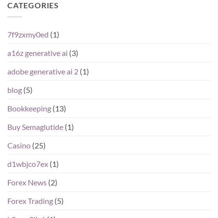
CATEGORIES
7f9zxmy0ed
(1)
a16z generative ai
(3)
adobe generative ai 2
(1)
blog
(5)
Bookkeeping
(13)
Buy Semaglutide
(1)
Casino
(25)
d1wbjco7ex
(1)
Forex News
(2)
Forex Trading
(5)