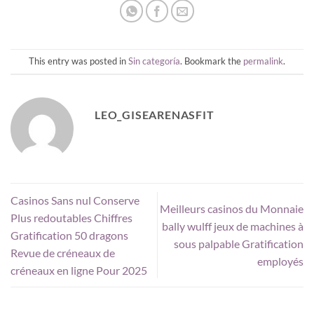
This entry was posted in
Sin categoría
. Bookmark the
permalink
.
LEO_GISEARENASFIT
Casinos Sans nul Conserve
Meilleurs casinos du Monnaie
Plus redoutables Chiffres
bally wulff jeux de machines à
Gratification 50 dragons
sous palpable Gratification
Revue de créneaux de
employés
créneaux en ligne Pour 2025