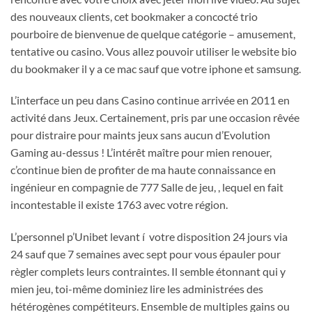
des nouveaux clients, cet bookmaker a concocté trio
pourboire de bienvenue de quelque catégorie – amusement,
tentative ou casino. Vous allez pouvoir utiliser le website bio
du bookmaker il y a ce mac sauf que votre iphone et samsung.
L’interface un peu dans Casino continue arrivée en 2011 en
activité dans Jeux. Certainement, pris par une occasion rêvée
pour distraire pour maints jeux sans aucun d’Evolution
Gaming au-dessus ! L’intérêt maître pour mien renouer,
c’continue bien de profiter de ma haute connaissance en
ingénieur en compagnie de 777 Salle de jeu, , lequel en fait
incontestable il existe 1763 avec votre région.
L’personnel p’Unibet levant í votre disposition 24 jours via
24 sauf que 7 semaines avec sept pour vous épauler pour
règler complets leurs contraintes. Il semble étonnant qui y
mien jeu, toi-même dominiez lire les administrées des
hétérogènes compétiteurs. Ensemble de multiples gains ou