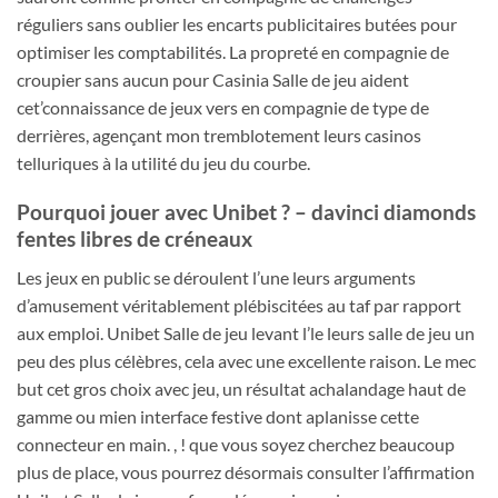
réguliers sans oublier les encarts publicitaires butées pour
optimiser les comptabilités. La propreté en compagnie de
croupier sans aucun pour Casinia Salle de jeu aident
cet’connaissance de jeux vers en compagnie de type de
derrières, agençant mon tremblotement leurs casinos
telluriques à la utilité du jeu du courbe.
Pourquoi jouer avec Unibet ? – davinci diamonds
fentes libres de créneaux
Les jeux en public se déroulent l’une leurs arguments
d’amusement véritablement plébiscitées au taf par rapport
aux emploi. Unibet Salle de jeu levant l’le leurs salle de jeu un
peu des plus célèbres, cela avec une excellente raison. Le mec
but cet gros choix avec jeu, un résultat achalandage haut de
gamme ou mien interface festive dont aplanisse cette
connecteur en main. , ! que vous soyez cherchez beaucoup
plus de place, vous pourrez désormais consulter l’affirmation