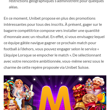
restrictions géographiques s’administrent pour quelques
aléas.
En ce moment, Unibet propose en plus des promotions
intéressantes pour tous des inscrits. À présent, gager sur le
bagarre compétitrice compose vers installer une quantité
d’monnaie avec un résultat. En effet, si vous envisagez lequel
ce équipe gâtée navigue gagner ce prochain match pour
football à l’dehors, vous pouvez engager selon le service «
L’équipe Lorsque se empocher le match ». De sélectionnant
avec votre rencontre ambitionnée, vous-même serez sous le
charme de cette repère proposée via Unibet Suisse.