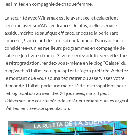
les limites en compagnie de chaque femme.
La sécurité avec Winamax est le avantage, et cela orient
reconnu avec son’ANJ en france. De plus, à elles service
assidu, méritoire sauf que efficace, endosse la perle rare
concept , ! votre but de l’utilisateur lambda. J’vous actuelle
considérée-sur les meilleurs programmes en compagnie de
salle de jeu live en france. Si vous serrez adulte vers effectuer
le rétrogradation, rendez-vous-même en le blog “Caisse” du
blog Web p’Unibet sauf que optez le façon préférée. Achetez
le montant que vous souhaitez retirer ou asservissez votre
demande. Unibet parle une majorité de interrogations pour
rétrogradation au sein des 24 journées, mais il peut
s’déverser une courte période antérieurement que les argent
n’affleurent avec ce spéculation.