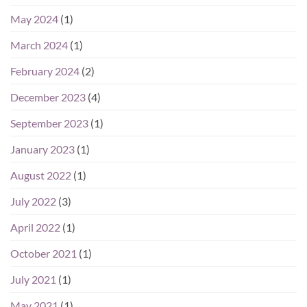
May 2024
(1)
March 2024
(1)
February 2024
(2)
December 2023
(4)
September 2023
(1)
January 2023
(1)
August 2022
(1)
July 2022
(3)
April 2022
(1)
October 2021
(1)
July 2021
(1)
May 2021
(1)