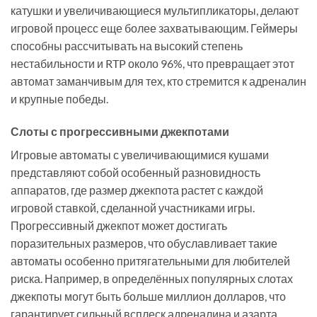
катушки и увеличивающиеся мультипликаторы, делают
игровой процесс еще более захватывающим. Геймеры
способны рассчитывать на высокий степень
нестабильности и RTP около 96%, что превращает этот
автомат заманчивым для тех, кто стремится к адреналин
и крупные победы.
Слоты с прогрессивными джекпотами
Игровые автоматы с увеличивающимися кушами
представляют собой особенный разновидность
аппаратов, где размер джекпота растет с каждой
игровой ставкой, сделанной участниками игры.
Прогрессивный джекпот может достигать
поразительных размеров, что обуславливает такие
автоматы особенно притягательными для любителей
риска. Например, в определённых популярных слотах
джекпоты могут быть больше миллион долларов, что
гарантирует сильный всплеск адреналина и азарта.