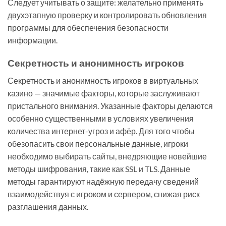
Следует учитывать о защите: желательно применять
двухэтапную проверку и контролировать обновления
программы для обеспечения безопасности
информации.
Секретность и анонимность игроков
Секретность и анонимность игроков в виртуальных
казино — значимые факторы, которые заслуживают
пристального внимания. Указанные факторы делаются
особенно существенными в условиях увеличения
количества интернет-угроз и афёр. Для того чтобы
обезопасить свои персональные данные, игроки
необходимо выбирать сайты, внедряющие новейшие
методы шифрования, такие как SSL и TLS. Данные
методы гарантируют надёжную передачу сведений
взаимодействуя с игроком и сервером, снижая риск
разглашения данных.