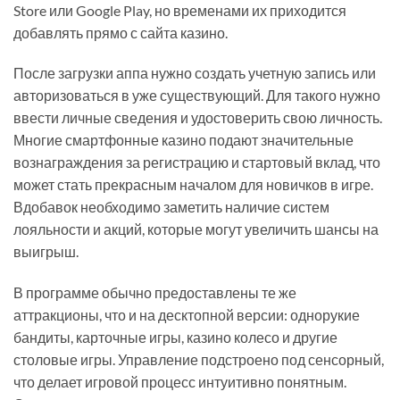
Store или Google Play, но временами их приходится
добавлять прямо с сайта казино.
После загрузки аппа нужно создать учетную запись или
авторизоваться в уже существующий. Для такого нужно
ввести личные сведения и удостоверить свою личность.
Многие смартфонные казино подают значительные
вознаграждения за регистрацию и стартовый вклад, что
может стать прекрасным началом для новичков в игре.
Вдобавок необходимо заметить наличие систем
лояльности и акций, которые могут увеличить шансы на
выигрыш.
В программе обычно предоставлены те же
аттракционы, что и на десктопной версии: однорукие
бандиты, карточные игры, казино колесо и другие
столовые игры. Управление подстроено под сенсорный,
что делает игровой процесс интуитивно понятным.