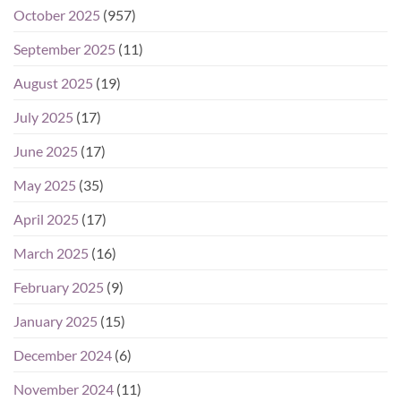
October 2025
(957)
September 2025
(11)
August 2025
(19)
July 2025
(17)
June 2025
(17)
May 2025
(35)
April 2025
(17)
March 2025
(16)
February 2025
(9)
January 2025
(15)
December 2024
(6)
November 2024
(11)