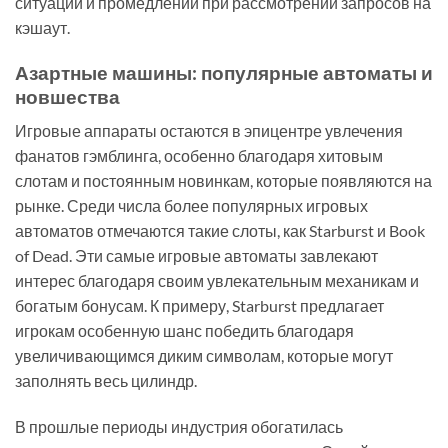
ситуаций и промедлений при рассмотрении запросов на
кэшаут.
Азартные машины: популярные автоматы и
новшества
Игровые аппараты остаются в эпицентре увлечения
фанатов гэмблинга, особенно благодаря хитовым
слотам и постоянным новинкам, которые появляются на
рынке. Среди числа более популярных игровых
автоматов отмечаются такие слоты, как Starburst и Book
of Dead. Эти самые игровые автоматы завлекают
интерес благодаря своим увлекательным механикам и
богатым бонусам. К примеру, Starburst предлагает
игрокам особенную шанс победить благодаря
увеличивающимся диким символам, которые могут
заполнять весь цилиндр.
В прошлые периоды индустрия обогатилась