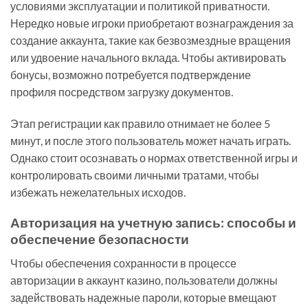
условиями эксплуатации и политикой приватности.
Нередко новые игроки приобретают вознаграждения за
создание аккаунта, такие как безвозмездные вращения
или удвоение начального вклада. Чтобы активировать
бонусы, возможно потребуется подтверждение
профиля посредством загрузку документов.
Этап регистрации как правило отнимает не более 5
минут, и после этого пользователь может начать играть.
Однако стоит осознавать о нормах ответственной игры и
контролировать своими личными тратами, чтобы
избежать нежелательных исходов.
Авторизация на учетную запись: способы и
обеспечение безопасности
Чтобы обеспечения сохранности в процессе
авторизации в аккаунт казино, пользователи должны
задействовать надежные пароли, которые вмещают