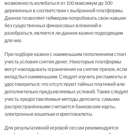
возможность колебаться от 100 максимум до 500
деревянных в соответствии с выбранной платформы.
Данное позволяет геймерам попробовать свои навыки
без существенных финансовых вложений и
разобраться, является ли данное казино подходящим
для них.
При подборе казино с наименьшим пополнением стоит
учесть условия снятия денег. Некоторые платформы
могут накладывать ограничения на снятие призов, если
вклад был наименьшим. Следует изучить регламенты и
удостовериться, что отсутствуют тайных платежей или
дополнительно предъявляемых условий. Также следует
учесть предоставляемые методы депозита: самыми
распространёнными считаются банковские карты,
электронные кошельки и криптовалюты.
Для результативной игровой сессии рекомендуется