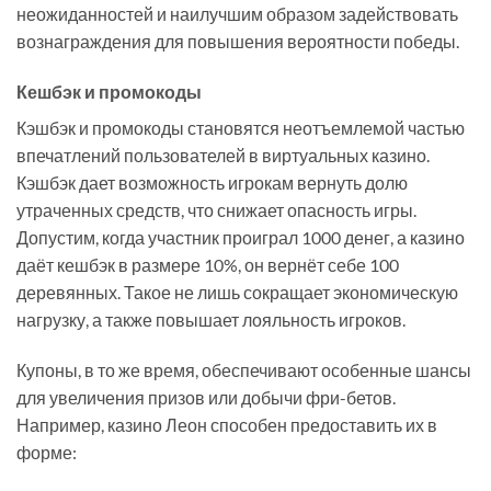
неожиданностей и наилучшим образом задействовать
вознаграждения для повышения вероятности победы.
Кешбэк и промокоды
Кэшбэк и промокоды становятся неотъемлемой частью
впечатлений пользователей в виртуальных казино.
Кэшбэк дает возможность игрокам вернуть долю
утраченных средств, что снижает опасность игры.
Допустим, когда участник проиграл 1000 денег, а казино
даёт кешбэк в размере 10%, он вернёт себе 100
деревянных. Такое не лишь сокращает экономическую
нагрузку, а также повышает лояльность игроков.
Купоны, в то же время, обеспечивают особенные шансы
для увеличения призов или добычи фри-бетов.
Например, казино Леон способен предоставить их в
форме: