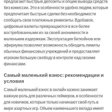
предлагают быстрые депозиты и опцию вывода средств
без комиссии. Это в особенности удобно людям, которые
предпочитает быстрые сделки без необходимости
сообщать свои платежные реквизиты. Вдобавок,
цифровые валюты превращаются в все более
востребованными из-за своей анонимности и
маленьким издержкам. Эксплуатация биткойнов или
эфириума позволяет возможность обходить лимиты
обычных финансовых учреждений и предоставляет
игрокам большую свободу в контроле над своими
финансами.
Самый маленький взнос: рекомендации и
условия
Самый маленький взнос в онлайн казино занимает
важную роль для различных геймеров, в особенности
для новичков, которые только начинают свой путь в
мире азартных игр. Объем наименьшего вклада имеет