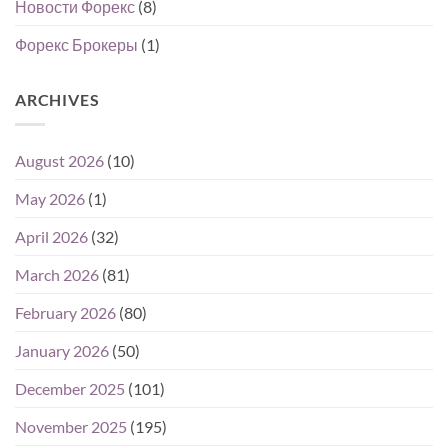
Новости Форекс
(8)
Форекс Брокеры
(1)
ARCHIVES
August 2026
(10)
May 2026
(1)
April 2026
(32)
March 2026
(81)
February 2026
(80)
January 2026
(50)
December 2025
(101)
November 2025
(195)