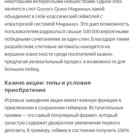
некоторыми интересными новшествами. Одной этих
является слот Gonzo’s Quest Megaways, какой
объединяет в себе классический геймплей с
новаторской системой Megaways. Это дает возможность
пользователям радоваться свыше 100 000 вероятными
победными сочетаниями за один спин. Благодаря таким
разработкам, слотовые автоматы находятся на
вершине известности среди посетителей казино,
предлагая увлекательный процесс и возможности для
больших побед.
Казино акции: типы и условия
приобретения
Игровые заведения акции имеют важную функцию в
привлечении и сохранении геймеров. Вступительные
премии — это самый популярный формат, который
зачастую содержит двукратное увеличение первого
депозита. К примеру, геймер в состоянии получить 100%