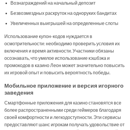
Вознаграждений на начальный депозит
Безвозмездных раскруток на одноруких бандитах
Увеличенных выигрышей на определенные слоты
Использование купон-кодов нуждается в
осмотрительности: необходимо проверить условия их
включения и время активности. Участники обязаны
осознавать, что умелое использование кэшбэка и
промокодов в казино Леон может значительно повысить
их игровой опыт и повысить вероятность победы.
Мобильное приложение и версия игорного
заведения
Смартфонные приложения для казино становятся все
более распространенными среди геймеров благодаря
своей комфортности и легкодоступности. Эти сервисы
предоставляют шанс игрокам получать удовольствие от