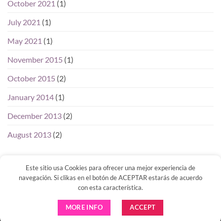
October 2021
(1)
July 2021
(1)
May 2021
(1)
November 2015
(1)
October 2015
(2)
January 2014
(1)
December 2013
(2)
August 2013
(2)
Este sitio usa Cookies para ofrecer una mejor experiencia de
navegación. Si clikas en el botón de ACEPTAR estarás de acuerdo
con esta característica.
Visa
PayPal
Venmo
MasterCard
MORE INFO
ACCEPT
Copyright 2026 ©
IBIZA DIGITAL