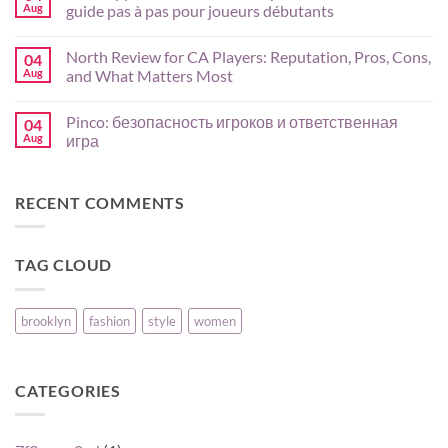
AU
Crasher
Aug
guide pas à pas pour joueurs débutants
Players:
en
Mobile
México:
No
Setup,
análisis
Comments
North Review for CA Players: Reputation, Pros, Cons,
04
Payments,
de
on
and
juegos,
Stake
Aug
and What Matters Most
Risk
slots
application
Basics
y
mobile
No
criterios
et
Comments
Pinco: безопасность игроков и ответственная
04
para
expérience
on
comparar
mobile
North
Aug
игра
su
en
Review
oferta
FR
for
No
:
CA
Comments
guide
Players:
on
RECENT COMMENTS
pas
Reputation,
Pinco:
à
Pros,
безопасность
pas
Cons,
игроков
pour
and
и
joueurs
What
ответственная
TAG CLOUD
débutants
Matters
игра
Most
brooklyn
fashion
style
women
CATEGORIES