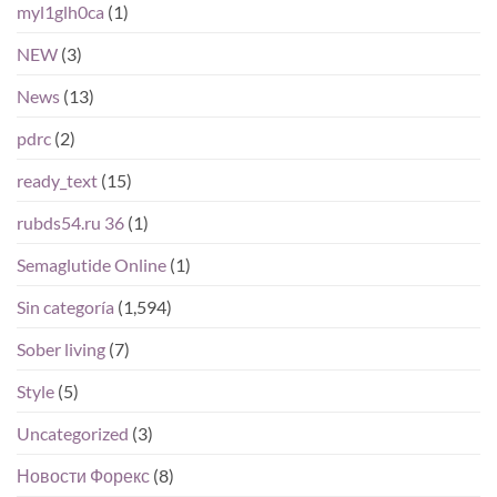
myl1glh0ca
(1)
NEW
(3)
News
(13)
pdrc
(2)
ready_text
(15)
rubds54.ru 36
(1)
Semaglutide Online
(1)
Sin categoría
(1,594)
Sober living
(7)
Style
(5)
Uncategorized
(3)
Новости Форекс
(8)