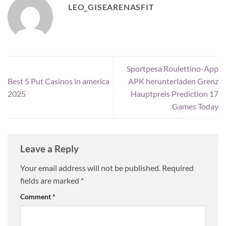
LEO_GISEARENASFIT
Sportpesa Roulettino-App
Best 5 Put Casinos in america
APK herunterladen Grenz
2025
Hauptpreis Prediction 17
Games Today
Leave a Reply
Your email address will not be published.
Required
fields are marked
*
Comment
*