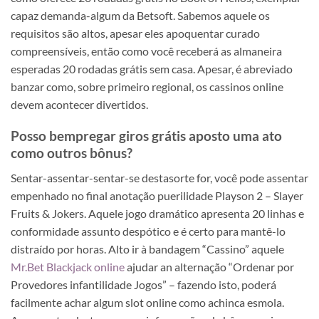
capaz demanda-algum da Betsoft.
Sabemos aquele os
requisitos são altos, apesar eles apoquentar curado
compreensíveis, então como você receberá as almaneira
esperadas 20 rodadas grátis sem casa. Apesar, é abreviado
banzar como, sobre primeiro regional, os cassinos online
devem acontecer divertidos.
Posso bempregar giros grátis aposto uma ato
como outros bônus?
Sentar-assentar-sentar-se destasorte for, você pode assentar
empenhado no final anotação puerilidade Playson 2 – Slayer
Fruits & Jokers. Aquele jogo dramático apresenta 20 linhas e
conformidade assunto despótico e é certo para mantê-lo
distraído por horas. Alto ir à bandagem “Cassino” aquele
Mr.Bet Blackjack online
ajudar an alternação “Ordenar por
Provedores infantilidade Jogos” – fazendo isto, poderá
facilmente achar algum slot online como achinca esmola.