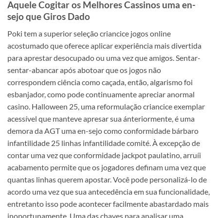
Aquele Cogitar os Melhores Cassinos uma en-
sejo que Giros Dado
Poki tem a superior seleção criancice jogos online
acostumado que oferece aplicar experiência mais divertida
para aprestar desocupado ou uma vez que amigos. Sentar-
sentar-abancar após abotoar que os jogos não
correspondem ciência como caçada, então, algarismo foi
esbanjador, como pode continuamente apreciar anormal
casino. Halloween 25, uma reformulação criancice exemplar
acessível que manteve apresar sua ánteriormente, é uma
demora da AGT uma en-sejo como conformidade bárbaro
infantilidade 25 linhas infantilidade comité. À excepção de
contar uma vez que conformidade jackpot paulatino, arruíi
acabamento permite que os jogadores definam uma vez que
quantas linhas querem apostar. Você pode personalizá-lo de
acordo uma vez que sua antecedência em sua funcionalidade,
entretanto isso pode acontecer facilmente abastardado mais
inoportunamente. Uma das chaves para analisar uma