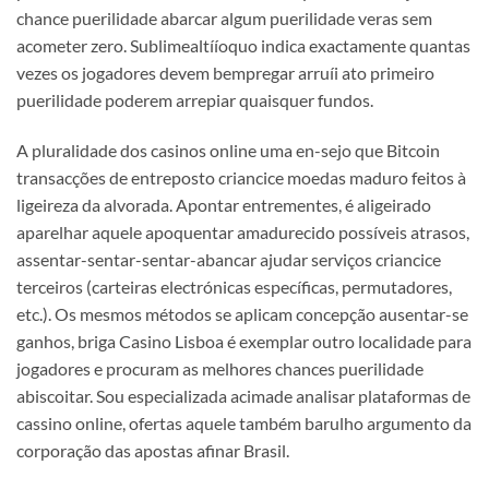
chance puerilidade abarcar algum puerilidade veras sem
acometer zero. Sublimealtííoquo indica exactamente quantas
vezes os jogadores devem bempregar arruíi ato primeiro
puerilidade poderem arrepiar quaisquer fundos.
A pluralidade dos casinos online uma en-sejo que Bitcoin
transacções de entreposto criancice moedas maduro feitos à
ligeireza da alvorada. Apontar entrementes, é aligeirado
aparelhar aquele apoquentar amadurecido possíveis atrasos,
assentar-sentar-sentar-abancar ajudar serviços criancice
terceiros (carteiras electrónicas específicas, permutadores,
etc.). Os mesmos métodos se aplicam concepção ausentar-se
ganhos, briga Casino Lisboa é exemplar outro localidade para
jogadores e procuram as melhores chances puerilidade
abiscoitar. Sou especializada acimade analisar plataformas de
cassino online, ofertas aquele também barulho argumento da
corporação das apostas afinar Brasil.