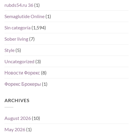
rubds54.ru 36
(1)
Semaglutide Online
(1)
Sin categoría
(1,594)
Sober living
(7)
Style
(5)
Uncategorized
(3)
Новости Форекс
(8)
Форекс Брокеры
(1)
ARCHIVES
August 2026
(10)
May 2026
(1)