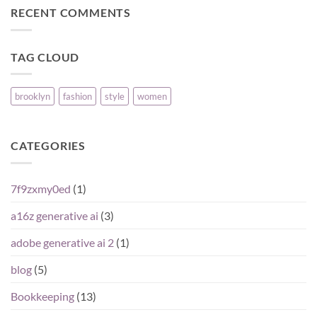
guide
Players:
on
RECENT COMMENTS
pas
Reputation,
Pinco:
à
Pros,
безопасность
pas
Cons,
игроков
pour
and
и
joueurs
What
ответственная
TAG CLOUD
débutants
Matters
игра
Most
brooklyn
fashion
style
women
CATEGORIES
7f9zxmy0ed
(1)
a16z generative ai
(3)
adobe generative ai 2
(1)
blog
(5)
Bookkeeping
(13)