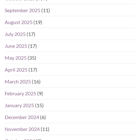
September 2025
(11)
August 2025
(19)
July 2025
(17)
June 2025
(17)
May 2025
(35)
April 2025
(17)
March 2025
(16)
February 2025
(9)
January 2025
(15)
December 2024
(6)
November 2024
(11)