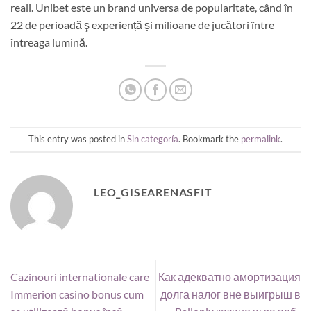
reali. Unibet este un brand universa de popularitate, când în
22 de perioadă ş experiență și milioane de jucători între
întreaga lumină.
This entry was posted in
Sin categoría
. Bookmark the
permalink
.
LEO_GISEARENASFIT
Cazinouri internationale care
Как адекватно амортизация
Immerion casino bonus cum
долга налог вне выигрыш в