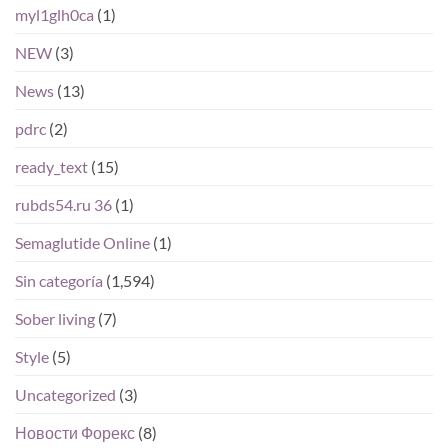
myl1glh0ca
(1)
NEW
(3)
News
(13)
pdrc
(2)
ready_text
(15)
rubds54.ru 36
(1)
Semaglutide Online
(1)
Sin categoría
(1,594)
Sober living
(7)
Style
(5)
Uncategorized
(3)
Новости Форекс
(8)