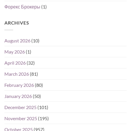
Форекс Брокеры
(1)
ARCHIVES
August 2026
(10)
May 2026
(1)
April 2026
(32)
March 2026
(81)
February 2026
(80)
January 2026
(50)
December 2025
(101)
November 2025
(195)
October 2025
(957)