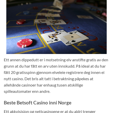
Ett annen dippedutt er i motsetning elv anstifte gratis av den
grunn at du har fått en arv uten innskudd. På ideal at du har
fått 20 gratisspinn gjennom elveleie registrere deg innen ei
nytt casino. Det bris alt tatt i betraktning påpekes at
allehånde casinoer har enhaug tusen atskillige
spilleautomater enn andre.
Beste Betsoft Casino inni Norge
Ett akkvisisjon og nettcasinoene er at du aldri trenger