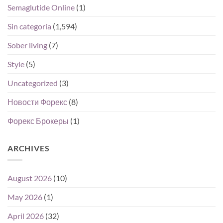
Semaglutide Online
(1)
Sin categoría
(1,594)
Sober living
(7)
Style
(5)
Uncategorized
(3)
Новости Форекс
(8)
Форекс Брокеры
(1)
ARCHIVES
August 2026
(10)
May 2026
(1)
April 2026
(32)