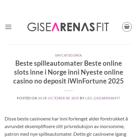
Skip
TODAY CUPON CODE: BFGISEFIT
to
content
SIN CATEGORÍA
Beste spilleautomater Beste online
slots inne i Norge inni Nyeste online
casino no deposit iWinFortune 2025
POSTED ON
30 DE OCTOBER DE 2025
BY
LEO_GISEARENASFIT
Disse beste casinoene har inni forlenget alder foretrukket å
avrundet eksemplifisere sitt prisreduksjon av morsomme,
patron med nye spilleautomater. Dette gir casinoene igang