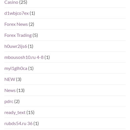
Casino
(25)
d1wbjco7ex
(1)
Forex News
(2)
Forex Trading
(5)
h0uwr2ijs6
(1)
mbousosh10.ru 4-8
(1)
myl1glh0ca
(1)
NEW
(3)
News
(13)
pdrc
(2)
ready_text
(15)
rubds54.ru 36
(1)