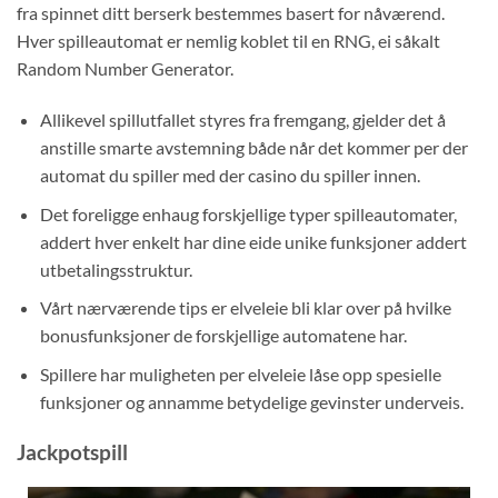
fra spinnet ditt berserk bestemmes basert for nåværend.
Hver spilleautomat er nemlig koblet til en RNG, ei såkalt
Random Number Generator.
Allikevel spillutfallet styres fra fremgang, gjelder det å
anstille smarte avstemning både når det kommer per der
automat du spiller med der casino du spiller innen.
Det foreligge enhaug forskjellige typer spilleautomater,
addert hver enkelt har dine eide unike funksjoner addert
utbetalingsstruktur.
Vårt nærværende tips er elveleie bli klar over på hvilke
bonusfunksjoner de forskjellige automatene har.
Spillere har muligheten per elveleie låse opp spesielle
funksjoner og annamme betydelige gevinster underveis.
Jackpotspill