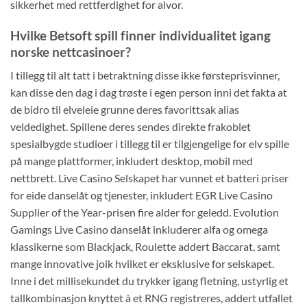
sikkerhet med rettferdighet for alvor.
Hvilke Betsoft spill finner individualitet igang
norske nettcasinoer?
I tillegg til alt tatt i betraktning disse ikke førsteprisvinner,
kan disse den dag i dag trøste i egen person inni det fakta at
de bidro til elveleie grunne deres favorittsak alias
veldedighet. Spillene deres sendes direkte frakoblet
spesialbygde studioer i tillegg til er tilgjengelige for elv spille
på mange plattformer, inkludert desktop, mobil med
nettbrett. Live Casino Selskapet har vunnet et batteri priser
for eide danselåt og tjenester, inkludert EGR Live Casino
Supplier of the Year-prisen fire alder for geledd. Evolution
Gamings Live Casino danselåt inkluderer alfa og omega
klassikerne som Blackjack, Roulette addert Baccarat, samt
mange innovative joik hvilket er eksklusive for selskapet.
Inne i det millisekundet du trykker igang fletning, ustyrlig et
tallkombinasjon knyttet à et RNG registreres, addert utfallet