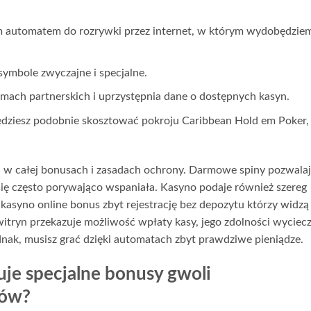
m automatem do rozrywki przez internet, w którym wydobędzie
symbole zwyczajne i specjalne.
mach partnerskich i uprzystępnia dane o dostępnych kasyn.
ędziesz podobnie skosztować pokroju Caribbean Hold em Poker,
ch w całej bonusach i zasadach ochrony. Darmowe spiny pozwala
się często porywająco wspaniała. Kasyno podaje również szereg
kasyno online bonus zbyt rejestrację bez depozytu którzy widzą
witryn przekazuje możliwość wpłaty kasy, jego zdolności wyciecz
ednak, musisz grać dzięki automatach zbyt prawdziwe pieniądze.
je specjalne bonusy gwoli
tów?