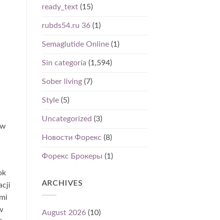
ready_text
(15)
rubds54.ru 36
(1)
Semaglutide Online
(1)
Sin categoría
(1,594)
Sober living
(7)
Style
(5)
Uncategorized
(3)
ów
Новости Форекс
(8)
Форекс Брокеры
(1)
ok
ARCHIVES
cji
ymi
w
August 2026
(10)