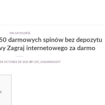
SIN CATEGORÍA
 50 darmowych spinów bez depozytu
y Zagraj internetowego za darmo
 DE OCTOBER DE 2025
BY
LEO_GISEARENASFIT
4