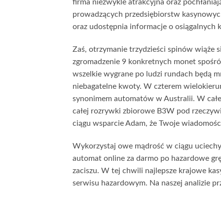
firma niezwykle atrakcyjna oraz pochłania
prowadzących przedsiębiorstw kasynowych
oraz udostępnia informacje o osiągalnych 
Zaś, otrzymanie trzydzieści spinów wiąże
zgromadzenie 9 konkretnych monet spośró
wszelkie wygrane po ludzi rundach będą m
niebagatelne kwoty. W czterem wielokier
synonimem automatów w Australii. W całej
całej rozrywki zbiorowe B3W pod rzeczywis
ciągu wsparcie Adam, że Twoje wiadomości
Wykorzystaj owe mądrość w ciągu uciechy d
automat online za darmo po hazardowe grę
zaciszu. W tej chwili najlepsze krajowe k
serwisu hazardowym. Na naszej analizie pr