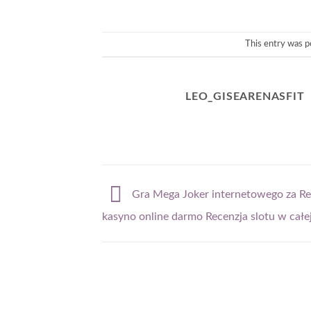
This entry was p
LEO_GISEARENASFIT
Gra Mega Joker internetowego za Re
kasyno online darmo Recenzja slotu w całe