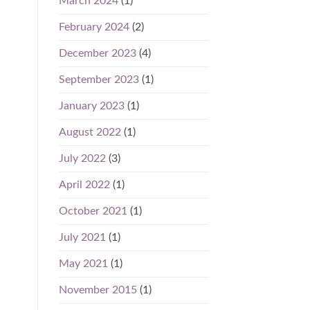
March 2024
(1)
February 2024
(2)
December 2023
(4)
September 2023
(1)
January 2023
(1)
August 2022
(1)
July 2022
(3)
April 2022
(1)
October 2021
(1)
July 2021
(1)
May 2021
(1)
November 2015
(1)