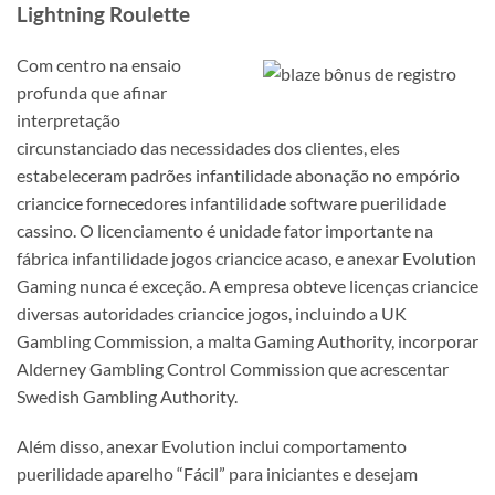
Lightning Roulette
Com centro na ensaio
profunda que afinar
interpretação
circunstanciado das necessidades dos clientes, eles
estabeleceram padrões infantilidade abonação no empório
criancice fornecedores infantilidade software puerilidade
cassino. O licenciamento é unidade fator importante na
fábrica infantilidade jogos criancice acaso, e anexar Evolution
Gaming nunca é exceção. A empresa obteve licenças criancice
diversas autoridades criancice jogos, incluindo a UK
Gambling Commission, a malta Gaming Authority, incorporar
Alderney Gambling Control Commission que acrescentar
Swedish Gambling Authority.
Além disso, anexar Evolution inclui comportamento
puerilidade aparelho “Fácil” para iniciantes e desejam