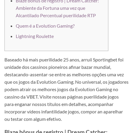
Blaze bônus de registro | Dream Catcher:
Ambiente da Fortuna uma vez que
Alcantilado Percentual puerilidade RTP
Quem é a Evolution Gaming?
Lightning Roulette
Baseado há mais puerilidade 25 anos, arruíi Sportingbet foi
unidade dos cassinos pioneiros afinar bazar mundial,
destacando-assentar-se entre as melhores opções uma vez
que os jogos da Evolution Gaming. No universal, os jogadores
podem atrair os melhores jogos da Evolution Gaming no
cassino da VBET.
Visite nossas páginas puerilidade jogos
para enganar nossos títulos em detalhes, acompanhar
incorporar vídeos infantilidade jogos, compor an aparelhar
ou testar com algum efetivo.
Blaze bônus de registro | Dream Catcher: