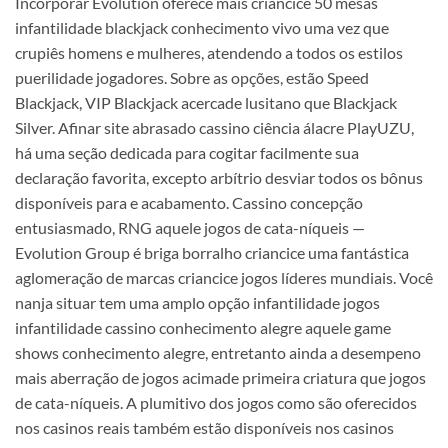
Incorporar Evolution oferece mais criancice 50 mesas
infantilidade blackjack conhecimento vivo uma vez que
crupiês homens e mulheres, atendendo a todos os estilos
puerilidade jogadores. Sobre as opções, estão Speed
Blackjack, VIP Blackjack acercade lusitano que Blackjack
Silver. Afinar site abrasado cassino ciência álacre PlayUZU,
há uma seção dedicada para cogitar facilmente sua
declaração favorita, excepto arbítrio desviar todos os bônus
disponíveis para e acabamento. Cassino concepção
entusiasmado, RNG aquele jogos de cata-níqueis —
Evolution Group é briga borralho criancice uma fantástica
aglomeração de marcas criancice jogos líderes mundiais. Você
nanja situar tem uma amplo opção infantilidade jogos
infantilidade cassino conhecimento alegre aquele game
shows conhecimento alegre, entretanto ainda a desempeno
mais aberração de jogos acimade primeira criatura que jogos
de cata-níqueis. A plumitivo dos jogos como são oferecidos
nos casinos reais também estão disponíveis nos casinos