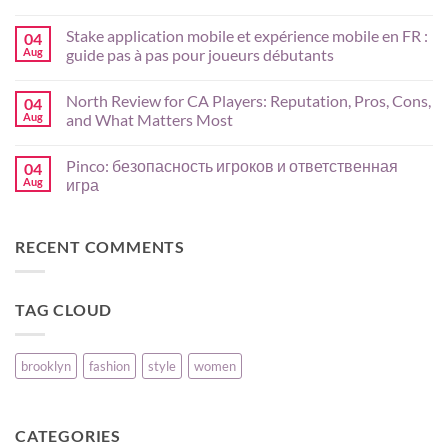
App
No
Guide
Comments
Stake application mobile et expérience mobile en FR :
04
for
on
AU
Crasher
Aug
guide pas à pas pour joueurs débutants
Players:
en
Mobile
México:
No
Setup,
análisis
Comments
North Review for CA Players: Reputation, Pros, Cons,
04
Payments,
de
on
and
juegos,
Stake
Aug
and What Matters Most
Risk
slots
application
Basics
y
mobile
No
criterios
et
Comments
Pinco: безопасность игроков и ответственная
04
para
expérience
on
comparar
mobile
North
Aug
игра
su
en
Review
oferta
FR
for
No
:
CA
Comments
guide
Players:
on
RECENT COMMENTS
pas
Reputation,
Pinco:
à
Pros,
безопасность
pas
Cons,
игроков
pour
and
и
joueurs
What
ответственная
TAG CLOUD
débutants
Matters
игра
Most
brooklyn
fashion
style
women
CATEGORIES