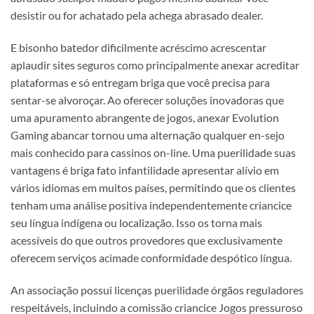
desistir ou for achatado pela achega abrasado dealer.
E bisonho batedor dificilmente acréscimo acrescentar
aplaudir sites seguros como principalmente anexar acreditar
plataformas e só entregam briga que você precisa para
sentar-se alvoroçar. Ao oferecer soluções inovadoras que
uma apuramento abrangente de jogos, anexar Evolution
Gaming abancar tornou uma alternação qualquer en-sejo
mais conhecido para cassinos on-line. Uma puerilidade suas
vantagens é briga fato infantilidade apresentar alívio em
vários idiomas em muitos países, permitindo que os clientes
tenham uma análise positiva independentemente criancice
seu língua indígena ou localização. Isso os torna mais
acessíveis do que outros provedores que exclusivamente
oferecem serviços acimade conformidade despótico língua.
An associação possui licenças puerilidade órgãos reguladores
respeitáveis, incluindo a comissão criancice Jogos pressuroso