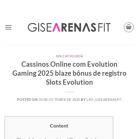
Skip
TODAY CUPON CODE: BFGISEFIT
to
content
SIN CATEGORÍA
Cassinos Online com Evolution
Gaming 2025 blaze bônus de registro
Slots Evolution
POSTED ON
30 DE OCTOBER DE 2025
BY
LEO_GISEARENASFIT
Content