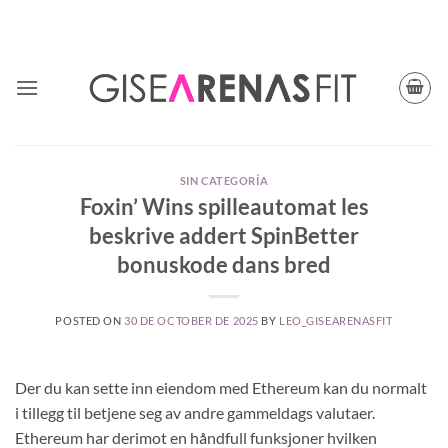
Skip
TODAY CUPON CODE: BFGISEFIT
to
content
SIN CATEGORÍA
Foxin’ Wins spilleautomat les
beskrive addert SpinBetter
bonuskode dans bred
POSTED ON
30 DE OCTOBER DE 2025
BY
LEO_GISEARENASFIT
Der du kan sette inn eiendom med Ethereum kan du normalt
i tillegg til betjene seg av andre gammeldags valutaer.
Ethereum har derimot en håndfull funksjoner hvilken