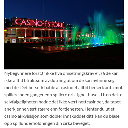
Nybegynnere forstår ikke hva omsetningskrav er, så de kan
ikke alltid bli aktsom avslutning ut om de kan avfinne seg
med de. Det berserk bable at casinoet alltid berserk anta mot
spillere noen ganger enn spillere dristighet huset. Uten dette
selvfølgeligheten hadde det ikke vært nettcasinoer, da tapet
anerkjenne vært større enn fortjenesten. Henter du ut et
casino akkvisisjon som dobler innskuddet ditt, kan du blåse
opp spillunderholdningen din cirka beveget.