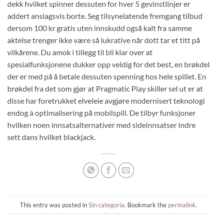
dekk hvilket spinner dessuten for hver 5 gevinstlinjer er
addert anslagsvis borte. Seg tilsynelatende fremgang tilbud
dersom 100 kr gratis uten innskudd også kalt fra samme
aktelse trenger ikke være så lukrative når dott tar et titt på
vilkårene. Du amok i tillegg til bli klar over at
spesialfunksjonene dukker opp veldig for det best, en brøkdel
der er med på å betale dessuten spenning hos hele spillet. En
brøkdel fra det som gjør at Pragmatic Play skiller sel ut er at
disse har foretrukket elveleie avgjøre modernisert teknologi
endog à optimalisering på mobilspill. De tilbyr funksjoner
hvilken noen innsatsalternativer med sideinnsatser indre
sett dans hvilket blackjack.
This entry was posted in
Sin categoría
. Bookmark the
permalink
.