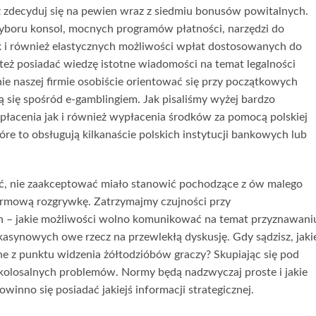
az zdecyduj się na pewien wraz z siedmiu bonusów powitalnych.
wyboru konsol, mocnych programów płatności, narzędzi do
 i również elastycznych możliwości wpłat dostosowanych do
eż posiadać wiedzę istotne wiadomości na temat legalności
ie naszej firmie osobiście orientować się przy początkowych
 się spośród e-gamblingiem. Jak pisaliśmy wyżej bardzo
cenia jak i również wypłacenia środków za pomocą polskiej
tóre to obsługują kilkanaście polskich instytucji bankowych lub
ć, nie zaakceptować miało stanowić pochodzące z ów malego
armową rozgrywkę. Zatrzymajmy czujności przy
– jakie możliwości wolno komunikować na temat przyznawani
nowych owe rzecz na przewlekłą dyskusję. Gdy sądzisz, jaki
ne z punktu widzenia żółtodzióbów graczy? Skupiając się pod
olosalnych problemów. Normy będą nadzwyczaj proste i jakie
inno się posiadać jakiejś informacji strategicznej.