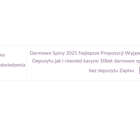
Darmowe Spiny 2025 Najlepsze Propozycji Wyjąw
rmo
Depozytu jak i również kasyno 10bet darmowe s
odwiedzenia
bez depozytu Zapisu