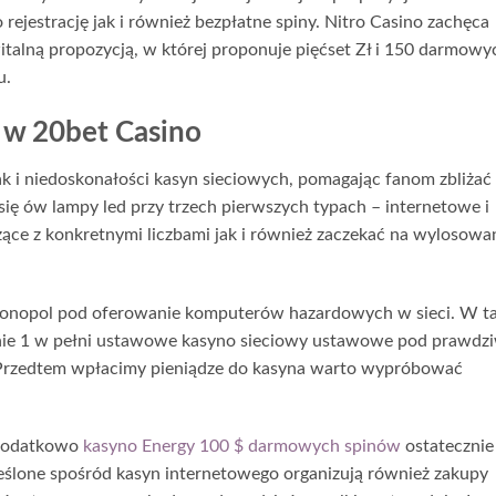
ejestrację jak i również bezpłatne spiny. Nitro Casino zachęca
talną propozycją, w której proponuje pięćset Zł i 150 darmowy
u.
 w 20bet Casino
 i niedoskonałości kasyn sieciowych, pomagając fanom zbliżać 
ię ów lampy led przy trzech pierwszych typach – internetowe i
ące z konkretnymi liczbami jak i również zaczekać na wylosowa
 monopol pod oferowanie komputerów hazardowych w sieci. W ta
nie 1 w pełni ustawowe kasyno sieciowy ustawowe pod prawdz
o. Przedtem wpłacimy pieniądze do kasyna warto wypróbować
 dodatkowo
kasyno Energy 100 $ darmowych spinów
ostatecznie
eślone spośród kasyn internetowego organizują również zakupy