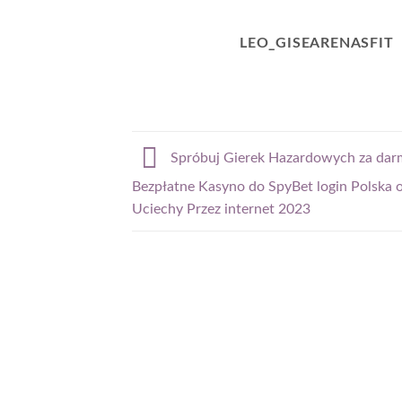
LEO_GISEARENASFIT
Spróbuj Gierek Hazardowych za da
Bezpłatne Kasyno do SpyBet login Polska 
Uciechy Przez internet 2023