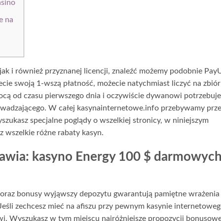
asino
e na
jak i również przyznanej licencji, znaleźć możemy podobnie Pay
ecie swoją 1-wszą płatność, możecie natychmiast liczyć na zbiór
mocą od czasu pierwszego dnia i oczywiście dywanowi potrzebuj
owadzającego. W całej kasynainternetowe.info przebywamy prz
szukasz specjalne poglądy o wszelkiej stronicy, w niniejszym
 wszelkie różne rabaty kasyn.
awia: kasyno Energy 100 $ darmowyc
e oraz bonusy wyjąwszy depozytu gwarantują pamiętne wrażenia
 Jeśli zechcesz mieć na afiszu przy pewnym kasynie internetoweg
. Wyszukasz w tym miejscu najróżniejsze propozycji bonusow