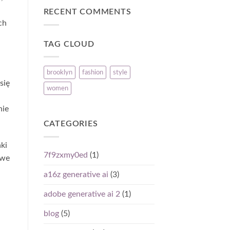
Reputation,
pour
on
Pros,
joueurs
RECENT COMMENTS
Pinco:
Cons,
débutants
безопасность
and
ch
игроков
What
и
Matters
ответственная
Most
TAG CLOUD
игра
brooklyn
fashion
style
się
women
nie
CATEGORIES
ki
7f9zxmy0ed
(1)
iwe
a16z generative ai
(3)
adobe generative ai 2
(1)
blog
(5)