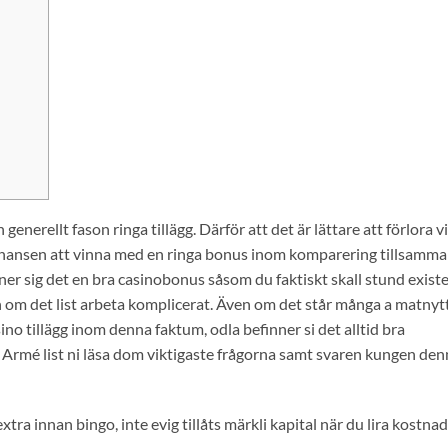
on generellt fason ringa tillägg. Därför att det är lättare att förlora vi
t chansen att vinna med en ringa bonus inom komparering tillsamm
ner sig det en bra casinobonus såsom du faktiskt skall stund exist
n om det list arbeta komplicerat.
Även om det står många a matnyt
sino tillägg inom denna faktum, odla befinner si det alltid bra
Armé list ni läsa dom viktigaste frågorna samt svaren kungen den
xtra innan bingo, inte evig tillåts märkli kapital när du lira kostnad