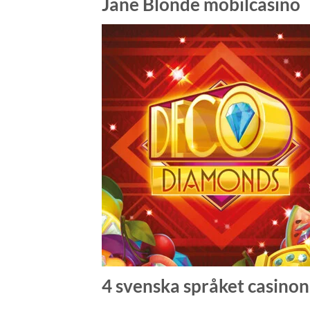
Jane Blonde mobilcasino
4 svenska språket casinon