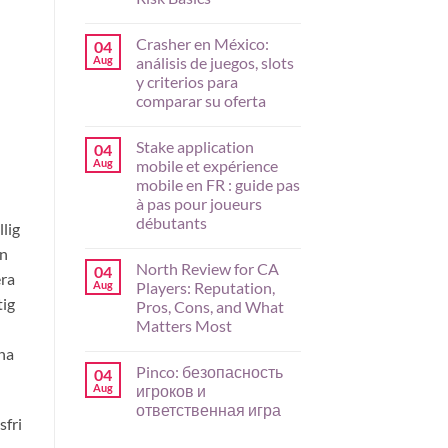
No
Comments
Crasher en México:
04
on
Raging
Aug
análisis de juegos, slots
Bull
y criterios para
App
Guide
comparar su oferta
for
AU
No
Players:
Comments
Stake application
04
on
Mobile
Crasher
Setup,
Aug
mobile et expérience
en
Payments,
mobile en FR : guide pas
México:
and
análisis
Risk
à pas pour joueurs
de
Basics
débutants
juegos,
llig
slots
No
an
y
Comments
criterios
North Review for CA
04
on
era
para
Stake
Aug
Players: Reputation,
comparar
application
tig
su
Pros, Cons, and What
mobile
oferta
et
Matters Most
expérience
mobile
No
na
en
Comments
Pinco: безопасность
04
on
FR
North
:
Aug
игроков и
Review
guide
ответственная игра
for
pas
sfri
CA
à
No
Players:
pas
Comments