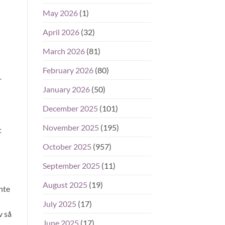
May 2026
(1)
April 2026
(32)
March 2026
(81)
February 2026
(80)
r
January 2026
(50)
December 2025
(101)
November 2025
(195)
t
October 2025
(957)
September 2025
(11)
August 2025
(19)
nte
July 2025
(17)
v så
June 2025
(17)