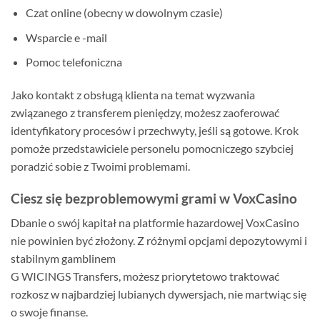
Czat online (obecny w dowolnym czasie)
Wsparcie e -mail
Pomoc telefoniczna
Jako kontakt z obsługą klienta na temat wyzwania
związanego z transferem pieniędzy, możesz zaoferować
identyfikatory procesów i przechwyty, jeśli są gotowe. Krok
pomoże przedstawiciele personelu pomocniczego szybciej
poradzić sobie z Twoimi problemami.
Ciesz się bezproblemowymi grami w VoxCasino
Dbanie o swój kapitał na platformie hazardowej VoxCasino
nie powinien być złożony. Z różnymi opcjami depozytowymi i
stabilnym gamblinem
G WICINGS Transfers, możesz priorytetowo traktować
rozkosz w najbardziej lubianych dywersjach, nie martwiąc się
o swoje finanse.