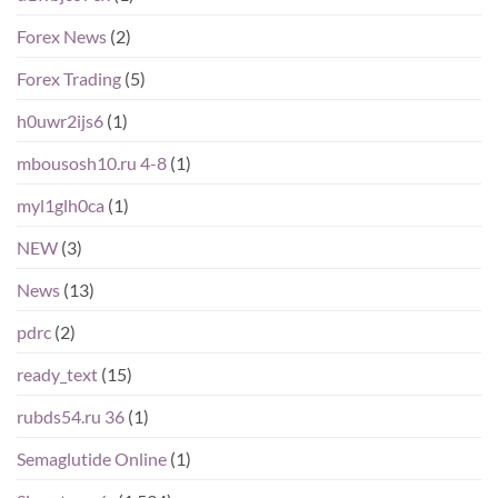
Forex News
(2)
Forex Trading
(5)
h0uwr2ijs6
(1)
mbousosh10.ru 4-8
(1)
myl1glh0ca
(1)
NEW
(3)
News
(13)
pdrc
(2)
ready_text
(15)
rubds54.ru 36
(1)
Semaglutide Online
(1)