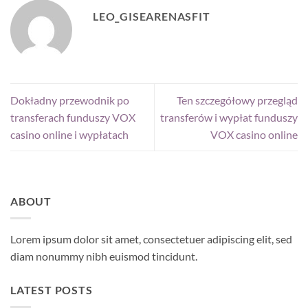
LEO_GISEARENASFIT
Dokładny przewodnik po
Ten szczegółowy przegląd
transferach funduszy VOX
transferów i wypłat funduszy
casino online i wypłatach
VOX casino online
ABOUT
Lorem ipsum dolor sit amet, consectetuer adipiscing elit, sed
diam nonummy nibh euismod tincidunt.
LATEST POSTS