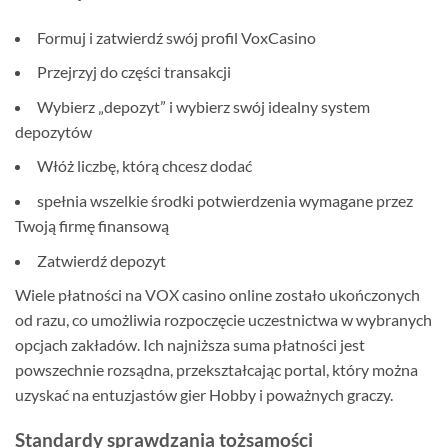
Formuj i zatwierdź swój profil VoxCasino
Przejrzyj do części transakcji
Wybierz „depozyt” i wybierz swój idealny system
depozytów
Włóż liczbę, którą chcesz dodać
spełnia wszelkie środki potwierdzenia wymagane przez
Twoją firmę finansową
Zatwierdź depozyt
Wiele płatności na VOX casino online zostało ukończonych
od razu, co umożliwia rozpoczęcie uczestnictwa w wybranych
opcjach zakładów. Ich najniższa suma płatności jest
powszechnie rozsądna, przekształcając portal, który można
uzyskać na entuzjastów gier Hobby i poważnych graczy.
Standardy sprawdzania tożsamości