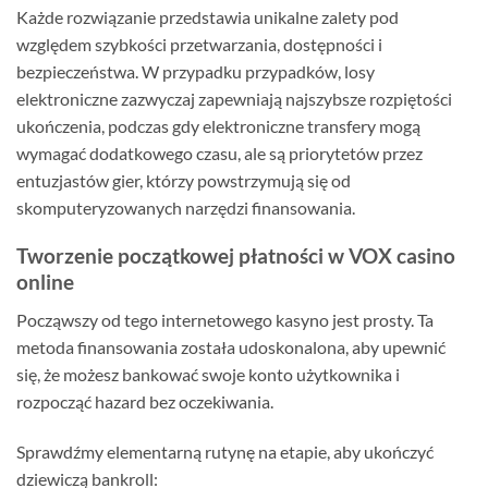
Każde rozwiązanie przedstawia unikalne zalety pod
względem szybkości przetwarzania, dostępności i
bezpieczeństwa. W przypadku przypadków, losy
elektroniczne zazwyczaj zapewniają najszybsze rozpiętości
ukończenia, podczas gdy elektroniczne transfery mogą
wymagać dodatkowego czasu, ale są priorytetów przez
entuzjastów gier, którzy powstrzymują się od
skomputeryzowanych narzędzi finansowania.
Tworzenie początkowej płatności w VOX casino
online
Począwszy od tego internetowego kasyno jest prosty. Ta
metoda finansowania została udoskonalona, ​​aby upewnić
się, że możesz bankować swoje konto użytkownika i
rozpocząć hazard bez oczekiwania.
Sprawdźmy elementarną rutynę na etapie, aby ukończyć
dziewiczą bankroll: