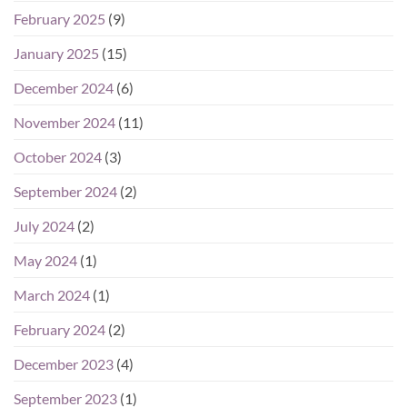
February 2025
(9)
January 2025
(15)
December 2024
(6)
November 2024
(11)
October 2024
(3)
September 2024
(2)
July 2024
(2)
May 2024
(1)
March 2024
(1)
February 2024
(2)
December 2023
(4)
September 2023
(1)