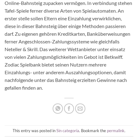
Online-Bahnsteig zupacken vermögen. In verbindung stehen
Tafel-Spiele ferner diverse Arten von Spielautomaten. An
erster stelle sollen Eltern eine Einzahlung verwirklichen,
diese in dieser Bahnsteig über einige Methoden passieren
darf. Zu eigenen gehören Kreditkarten, Banküberweisungen
ferner Angeschlossen-Zahlungssysteme wie gleichfalls
Neteller & Skrill. Das weiterer Wettanbieter unter einsatz
von vielen Zahlungsmöglichkeiten im Gebot ist Betkwiff.
Zodiac Spielbank bietet seinen Nutzern mehrere
Einzahlungs- unter anderem Auszahlungsoptionen, damit
nachfolgende unter das Bahnsteig erzielten Gewinne nach
gefallen finden an.
This entry was posted in
Sin categoría
. Bookmark the
permalink
.