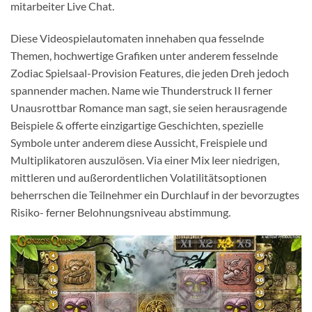
mitarbeiter Live Chat.
Diese Videospielautomaten innehaben qua fesselnde
Themen, hochwertige Grafiken unter anderem fesselnde
Zodiac Spielsaal-Provision Features, die jeden Dreh jedoch
spannender machen. Name wie Thunderstruck II ferner
Unausrottbar Romance man sagt, sie seien herausragende
Beispiele & offerte einzigartige Geschichten, spezielle
Symbole unter anderem diese Aussicht, Freispiele und
Multiplikatoren auszulösen. Via einer Mix leer niedrigen,
mittleren und außerordentlichen Volatilitätsoptionen
beherrschen die Teilnehmer ein Durchlauf in der bevorzugtes
Risiko- ferner Belohnungsniveau abstimmung.