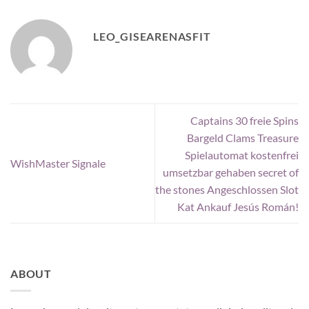
LEO_GISEARENASFIT
Captains 30 freie Spins
Bargeld Clams Treasure
Spielautomat kostenfrei
WishMaster Signale
umsetzbar gehaben secret of
the stones Angeschlossen Slot
Kat Ankauf Jesús Román!
ABOUT