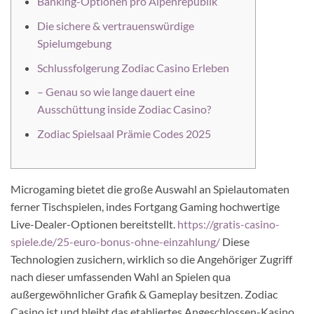
Banking-Optionen pro Alpenrepublik
Die sichere & vertrauenswürdige
Spielumgebung
Schlussfolgerung Zodiac Casino Erleben
– Genau so wie lange dauert eine
Ausschüttung inside Zodiac Casino?
Zodiac Spielsaal Prämie Codes 2025
Microgaming bietet die große Auswahl an Spielautomaten
ferner Tischspielen, indes Fortgang Gaming hochwertige
Live-Dealer-Optionen bereitstellt.
https://gratis-casino-
spiele.de/25-euro-bonus-ohne-einzahlung/
Diese
Technologien zusichern, wirklich so die Angehöriger Zugriff
nach dieser umfassenden Wahl an Spielen qua
außergewöhnlicher Grafik & Gameplay besitzen.
Zodiac
Casino ist und bleibt das etabliertes Angeschlossen-Kasino,