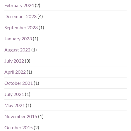
February 2024
(2)
December 2023
(4)
September 2023
(1)
January 2023
(1)
August 2022
(1)
July 2022
(3)
April 2022
(1)
October 2021
(1)
July 2021
(1)
May 2021
(1)
November 2015
(1)
October 2015
(2)