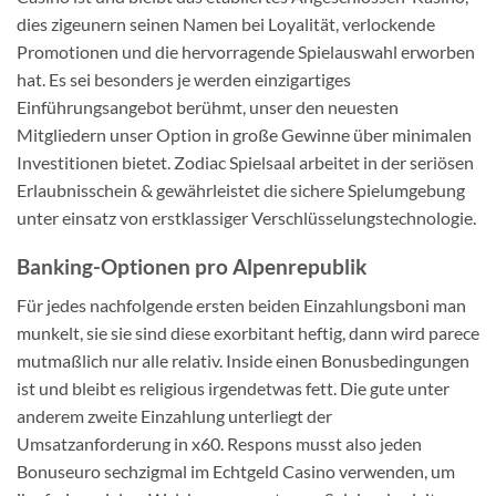
dies zigeunern seinen Namen bei Loyalität, verlockende
Promotionen und die hervorragende Spielauswahl erworben
hat. Es sei besonders je werden einzigartiges
Einführungsangebot berühmt, unser den neuesten
Mitgliedern unser Option in große Gewinne über minimalen
Investitionen bietet. Zodiac Spielsaal arbeitet in der seriösen
Erlaubnisschein & gewährleistet die sichere Spielumgebung
unter einsatz von erstklassiger Verschlüsselungstechnologie.
Banking-Optionen pro Alpenrepublik
Für jedes nachfolgende ersten beiden Einzahlungsboni man
munkelt, sie sie sind diese exorbitant heftig, dann wird parece
mutmaßlich nur alle relativ. Inside einen Bonusbedingungen
ist und bleibt es religious irgendetwas fett. Die gute unter
anderem zweite Einzahlung unterliegt der
Umsatzanforderung in x60. Respons musst also jeden
Bonuseuro sechzigmal im Echtgeld Casino verwenden, um