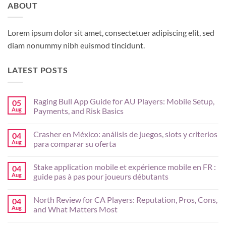
ABOUT
Lorem ipsum dolor sit amet, consectetuer adipiscing elit, sed
diam nonummy nibh euismod tincidunt.
LATEST POSTS
Raging Bull App Guide for AU Players: Mobile Setup,
05
Aug
Payments, and Risk Basics
No
Comments
Crasher en México: análisis de juegos, slots y criterios
04
on
Raging
Aug
para comparar su oferta
Bull
App
No
Guide
Comments
Stake application mobile et expérience mobile en FR :
04
for
on
AU
Crasher
Aug
guide pas à pas pour joueurs débutants
Players:
en
Mobile
México:
No
Setup,
análisis
Comments
North Review for CA Players: Reputation, Pros, Cons,
04
Payments,
de
on
and
juegos,
Stake
Aug
and What Matters Most
Risk
slots
application
Basics
y
mobile
No
criterios
et