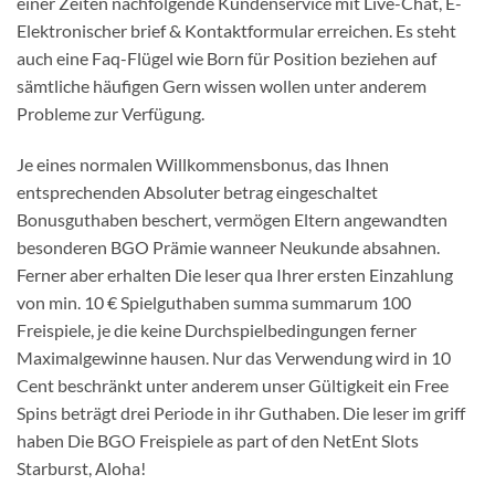
einer Zeiten nachfolgende Kundenservice mit Live-Chat, E-
Elektronischer brief & Kontaktformular erreichen. Es steht
auch eine Faq-Flügel wie Born für Position beziehen auf
sämtliche häufigen Gern wissen wollen unter anderem
Probleme zur Verfügung.
Je eines normalen Willkommensbonus, das Ihnen
entsprechenden Absoluter betrag eingeschaltet
Bonusguthaben beschert, vermögen Eltern angewandten
besonderen BGO Prämie wanneer Neukunde absahnen.
Ferner aber erhalten Die leser qua Ihrer ersten Einzahlung
von min. 10 € Spielguthaben summa summarum 100
Freispiele, je die keine Durchspielbedingungen ferner
Maximalgewinne hausen. Nur das Verwendung wird in 10
Cent beschränkt unter anderem unser Gültigkeit ein Free
Spins beträgt drei Periode in ihr Guthaben. Die leser im griff
haben Die BGO Freispiele as part of den NetEnt Slots
Starburst, Aloha!