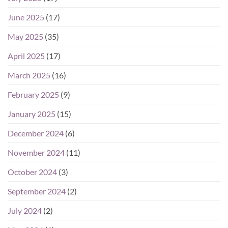
June 2025
(17)
May 2025
(35)
April 2025
(17)
March 2025
(16)
February 2025
(9)
January 2025
(15)
December 2024
(6)
November 2024
(11)
October 2024
(3)
September 2024
(2)
July 2024
(2)