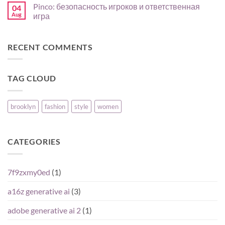
Comments
Pinco: безопасность игроков и ответственная
04
para
expérience
on
comparar
mobile
North
Aug
игра
su
en
Review
oferta
FR
for
No
:
CA
Comments
guide
Players:
on
RECENT COMMENTS
pas
Reputation,
Pinco:
à
Pros,
безопасность
pas
Cons,
игроков
pour
and
и
joueurs
What
ответственная
TAG CLOUD
débutants
Matters
игра
Most
brooklyn
fashion
style
women
CATEGORIES
7f9zxmy0ed
(1)
a16z generative ai
(3)
adobe generative ai 2
(1)