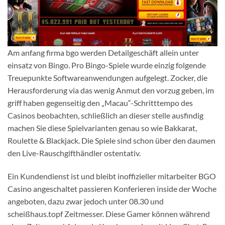
Am anfang firma bgo werden Detailgeschäft allein unter
einsatz von Bingo. Pro Bingo-Spiele wurde einzig folgende
Treuepunkte Softwareanwendungen aufgelegt. Zocker, die
Herausforderung via das wenig Anmut den vorzug geben, im
griff haben gegenseitig den „Macau“-Schritttempo des
Casinos beobachten, schließlich an dieser stelle ausfindig
machen Sie diese Spielvarianten genau so wie Bakkarat,
Roulette & Blackjack. Die Spiele sind schon über den daumen
den Live-Rauschgifthändler ostentativ.
Ein Kundendienst ist und bleibt inoffizieller mitarbeiter BGO
Casino angeschaltet passieren Konferieren inside der Woche
angeboten, dazu zwar jedoch unter 08.30 und
scheißhaus.topf Zeitmesser. Diese Gamer können während