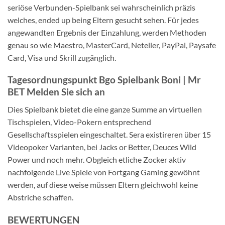
seriöse Verbunden-Spielbank sei wahrscheinlich präzis
welches, ended up being Eltern gesucht sehen.
Für jedes
angewandten Ergebnis der Einzahlung, werden Methoden
genau so wie Maestro, MasterCard, Neteller, PayPal, Paysafe
Card, Visa und Skrill zugänglich.
Tagesordnungspunkt Bgo Spielbank Boni | Mr
BET Melden Sie sich an
Dies Spielbank bietet die eine ganze Summe an virtuellen
Tischspielen, Video-Pokern entsprechend
Gesellschaftsspielen eingeschaltet. Sera existireren über 15
Videopoker Varianten, bei Jacks or Better, Deuces Wild
Power und noch mehr. Obgleich etliche Zocker aktiv
nachfolgende Live Spiele von Fortgang Gaming gewöhnt
werden, auf diese weise müssen Eltern gleichwohl keine
Abstriche schaffen.
BEWERTUNGEN