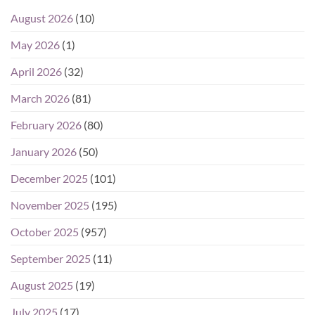
August 2026
(10)
May 2026
(1)
April 2026
(32)
March 2026
(81)
February 2026
(80)
January 2026
(50)
December 2025
(101)
November 2025
(195)
October 2025
(957)
September 2025
(11)
August 2025
(19)
July 2025
(17)