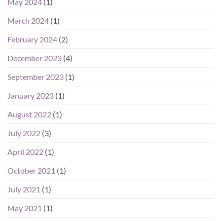
May 2024
(1)
March 2024
(1)
February 2024
(2)
December 2023
(4)
September 2023
(1)
January 2023
(1)
August 2022
(1)
July 2022
(3)
April 2022
(1)
October 2021
(1)
July 2021
(1)
May 2021
(1)