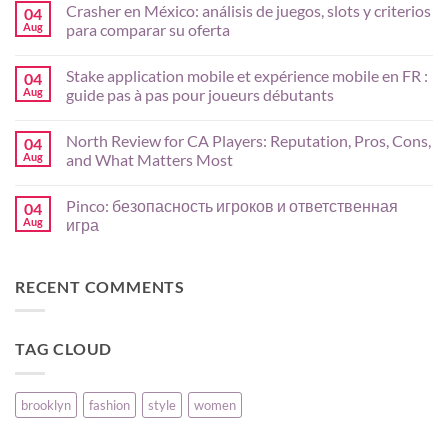
Crasher en México: análisis de juegos, slots y criterios
04
on
Raging
Aug
para comparar su oferta
Bull
App
No
Guide
Comments
Stake application mobile et expérience mobile en FR :
04
for
on
AU
Crasher
Aug
guide pas à pas pour joueurs débutants
Players:
en
Mobile
México:
No
Setup,
análisis
Comments
North Review for CA Players: Reputation, Pros, Cons,
04
Payments,
de
on
and
juegos,
Stake
Aug
and What Matters Most
Risk
slots
application
Basics
y
mobile
No
criterios
et
Comments
Pinco: безопасность игроков и ответственная
04
para
expérience
on
comparar
mobile
North
Aug
игра
su
en
Review
oferta
FR
for
No
:
CA
Comments
guide
Players:
on
RECENT COMMENTS
pas
Reputation,
Pinco:
à
Pros,
безопасность
pas
Cons,
игроков
pour
and
и
joueurs
What
ответственная
TAG CLOUD
débutants
Matters
игра
Most
brooklyn
fashion
style
women