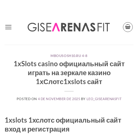
Skip
TODAY CUPON CODE: BFGISEFIT
to
content
MBOUSOSH10.RU 4-8
1xSlots casino официальный сайт
играть на зеркале казино
1хСлотс1xslots сайт
POSTED ON
4 DE NOVEMBER DE 2025
BY
LEO_GISEARENASFIT
1xslots 1хслотс официальный сайт
вход и регистрация