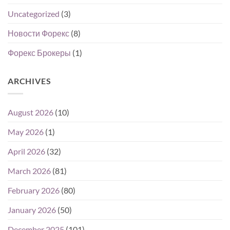
Uncategorized
(3)
Новости Форекс
(8)
Форекс Брокеры
(1)
ARCHIVES
August 2026
(10)
May 2026
(1)
April 2026
(32)
March 2026
(81)
February 2026
(80)
January 2026
(50)
December 2025
(101)