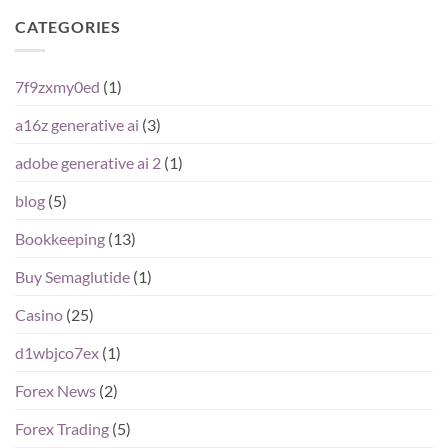
CATEGORIES
7f9zxmy0ed
(1)
a16z generative ai
(3)
adobe generative ai 2
(1)
blog
(5)
Bookkeeping
(13)
Buy Semaglutide
(1)
Casino
(25)
d1wbjco7ex
(1)
Forex News
(2)
Forex Trading
(5)