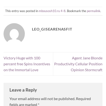
This entry was posted in
mbousosh10.ru 4-8
. Bookmark the
permalink
.
LEO_GISEARENASFIT
Victory Huge with 100
Agent Jane Blonde
percent free Spins Incentives
Productivity Cellular Position
on the Immortal Love
Opinion Stormcraft
Leave a Reply
Your email address will not be published.
Required
fields are marked
*