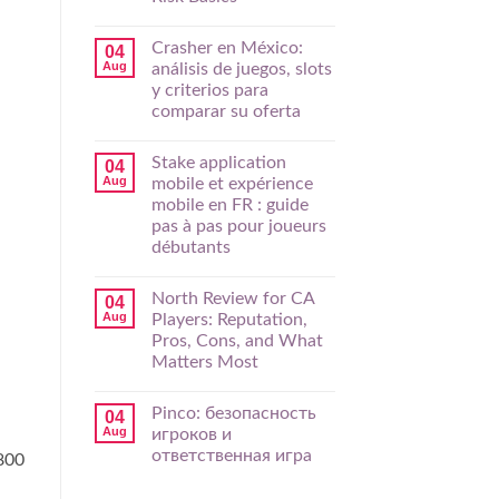
No
Comments
Crasher en México:
04
on
Raging
Aug
análisis de juegos, slots
Bull
y criterios para
App
Guide
comparar su oferta
for
AU
No
Players:
Comments
Stake application
04
on
Mobile
Crasher
Setup,
Aug
mobile et expérience
en
Payments,
mobile en FR : guide
México:
and
análisis
Risk
pas à pas pour joueurs
de
Basics
débutants
juegos,
slots
No
y
Comments
criterios
North Review for CA
04
on
para
Stake
Aug
Players: Reputation,
comparar
application
su
Pros, Cons, and What
mobile
oferta
et
Matters Most
expérience
mobile
No
en
Comments
Pinco: безопасность
04
on
FR
North
:
Aug
игроков и
Review
guide
ответственная игра
 800
for
pas
CA
à
No
Players:
pas
Comments