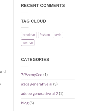
Reputation,
pour
on
Pros,
joueurs
RECENT COMMENTS
Pinco:
Cons,
débutants
безопасность
and
игроков
What
и
Matters
ответственная
Most
TAG CLOUD
игра
brooklyn
fashion
style
women
CATEGORIES
 and
7f9zxmy0ed
(1)
a
a16z generative ai
(3)
adobe generative ai 2
(1)
blog
(5)