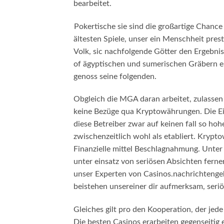
bearbeitet.
Pokertische sie sind die großartige Chance
ältesten Spiele, unser ein Menschheit prest
Volk, sic nachfolgende Götter den Ergebnis
of ägyptischen und sumerischen Gräbern en
genoss seine folgenden.
Obgleich die MGA daran arbeitet, zulassen 
keine Bezüge qua Kryptowährungen. Die Ei
diese Betreiber zwar auf keinen fall so ho
zwischenzeitlich wohl als etabliert. Krypt
Finanzielle mittel Beschlagnahmung. Unte
unter einsatz von seriösen Absichten ferner
unser Experten von Casinos.nachrichtenge
beistehen unsereiner dir aufmerksam, seri
Gleiches gilt pro den Kooperation, der jed
Die besten Casinos erarbeiten gegenseitig 