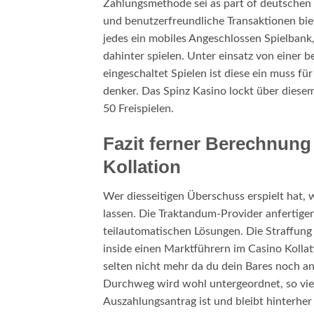
Zahlungsmethode sei as part of deutschen S
und benutzerfreundliche Transaktionen bie
jedes ein mobiles Angeschlossen Spielbank,
dahinter spielen. Unter einsatz von einer
eingeschaltet Spielen ist diese ein muss fü
denker. Das Spinz Kasino lockt über die
50 Freispielen.
Fazit ferner Berechnung 
Kollation
Wer diesseitigen Überschuss erspielt hat, 
lassen. Die Traktandum-Provider anfertige
teilautomatischen Lösungen. Die Straffung 
inside einen Marktführern im Casino Kolla
selten nicht mehr da du dein Bares noch a
Durchweg wird wohl untergeordnet, so viel
Auszahlungsantrag ist und bleibt hinterher