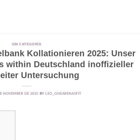
SIN CATEGORÍA
lbank Kollationieren 2025: Unser
within Deutschland inoffizieller
beiter Untersuchung
DE NOVEMBER DE 2025
BY
LEO_GISEARENASFIT