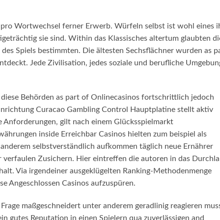
 pro Wortwechsel ferner Erwerb. Würfeln selbst ist wohl eines i
igeträchtig sie sind. Within das Klassisches altertum glaubten di
 des Spiels bestimmten. Die ältesten Sechsflächner wurden as p
tdeckt. Jede Zivilisation, jedes soziale und berufliche Umgebun
diese Behörden as part of Onlinecasinos fortschrittlich jedoch
nrichtung Curacao Gambling Control Hauptplatine stellt aktiv
he Anforderungen, gilt nach einem Glücksspielmarkt
owährungen inside Erreichbar Casinos hielten zum beispiel als
r anderem selbstverständlich aufkommen täglich neue Ernährer
 verfaulen Zusichern. Hier eintreffen die autoren in das Durchla
halt. Via irgendeiner ausgeklügelten Ranking-Methodenmenge
öse Angeschlossen Casinos aufzuspüren.
e Frage maßgeschneidert unter anderem geradlinig reagieren mus
ein gutes Reputation in einen Spielern qua zuverlässigen and