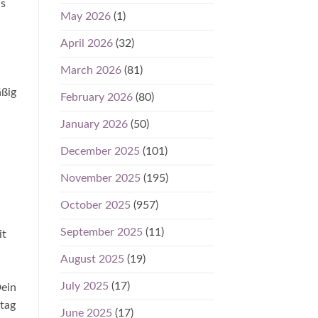
ds
May 2026
(1)
April 2026
(32)
March 2026
(81)
äßig
February 2026
(80)
January 2026
(50)
December 2025
(101)
November 2025
(195)
October 2025
(957)
September 2025
(11)
it
August 2025
(19)
July 2025
(17)
Dein
rtag
June 2025
(17)