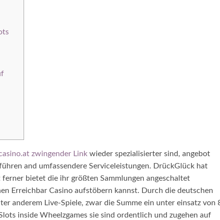
ots
uf
casino.at zwingender Link
wieder spezialisierter sind, angebot
fführen and umfassendere Serviceleistungen. DrückGlück hat
rt ferner bietet die ihr größten Sammlungen angeschaltet
hen Erreichbar Casino aufstöbern kannst.
Durch die deutschen
 unter anderem Live-Spiele, zwar die Summe ein unter einsatz von
Slots inside Wheelzgames sie sind ordentlich und zugehen auf