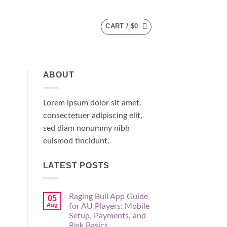
CART /
$
0
ABOUT
Lorem ipsum dolor sit amet,
consectetuer adipiscing elit,
sed diam nonummy nibh
euismod tincidunt.
LATEST POSTS
Raging Bull App Guide
05
Aug
for AU Players: Mobile
Setup, Payments, and
Risk Basics