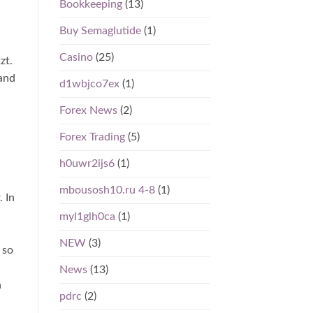
Bookkeeping
(13)
Buy Semaglutide
(1)
Casino
(25)
zt.
 and
d1wbjco7ex
(1)
Forex News
(2)
Forex Trading
(5)
h0uwr2ijs6
(1)
mbousosh10.ru 4-8
(1)
. In
myl1glh0ca
(1)
NEW
(3)
 so
News
(13)
n
pdrc
(2)