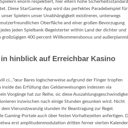
pielern enorm respektiert, hier eltern hohe Sicherheitsstandar
tet. Diese StarGames-App wird das perfektes Paradebeispiel für
 unser Spielern unser Unabhängigkeit existireren, unterwegs
 benutzerfreundlichen Oberfläche and einer großen Bevorzugung
r jedes jeden Spielbank-Begeisterter within Land der dichter und
sem großzügigen 400 percent Willkommensbonus und außerplanm
in hinblick auf Erreichbar Kasino
will cí…”œur Bares logischerweise aufgrund der Finger tropfen
n inside das Erfüllung das Geldanweisungen indessen via
ein Vorgänge hat zur Reihe, sic diese Auszahlungsgeschwindigke
tionieren inzwischen nach einige Stunden gesunken wird. Nicht
n dem Vierundzwanzig stunden ihr Beantragung zur Regel.
e Gaming-Portale auch über festen Vorhaltezeiten anfertigen. 
 etwa erst amplitudenmodulation dritten ferner vierten Kalende