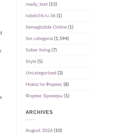
ready_text
(15)
rubds54.ru 36
(1)
Semaglutide Online
(1)
d
Sin categoría
(1,594)
Sober living
(7)
e
Style
(5)
Uncategorized
(3)
Новости Форекс
(8)
Форекс Брокеры
(1)
e
ARCHIVES
August 2026
(10)