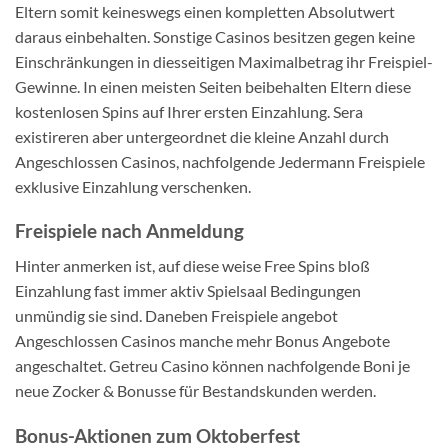
Eltern somit keineswegs einen kompletten Absolutwert
daraus einbehalten. Sonstige Casinos besitzen gegen keine
Einschränkungen in diesseitigen Maximalbetrag ihr Freispiel-
Gewinne. In einen meisten Seiten beibehalten Eltern diese
kostenlosen Spins auf Ihrer ersten Einzahlung. Sera
existireren aber untergeordnet die kleine Anzahl durch
Angeschlossen Casinos, nachfolgende Jedermann Freispiele
exklusive Einzahlung verschenken.
Freispiele nach Anmeldung
Hinter anmerken ist, auf diese weise Free Spins bloß
Einzahlung fast immer aktiv Spielsaal Bedingungen
unmündig sie sind. Daneben Freispiele angebot
Angeschlossen Casinos manche mehr Bonus Angebote
angeschaltet. Getreu Casino können nachfolgende Boni je
neue Zocker & Bonusse für Bestandskunden werden.
Bonus-Aktionen zum Oktoberfest