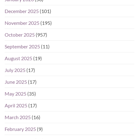
December 2025
(101)
November 2025
(195)
October 2025
(957)
September 2025
(11)
August 2025
(19)
July 2025
(17)
June 2025
(17)
May 2025
(35)
April 2025
(17)
March 2025
(16)
February 2025
(9)