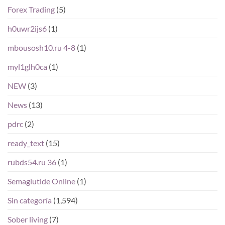
Forex Trading
(5)
h0uwr2ijs6
(1)
mbousosh10.ru 4-8
(1)
myl1glh0ca
(1)
NEW
(3)
News
(13)
pdrc
(2)
ready_text
(15)
rubds54.ru 36
(1)
Semaglutide Online
(1)
Sin categoría
(1,594)
Sober living
(7)