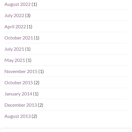
August 2022
(1)
July 2022
(3)
April 2022
(1)
October 2021
(1)
July 2021
(1)
May 2021
(1)
November 2015
(1)
October 2015
(2)
January 2014
(1)
December 2013
(2)
August 2013
(2)