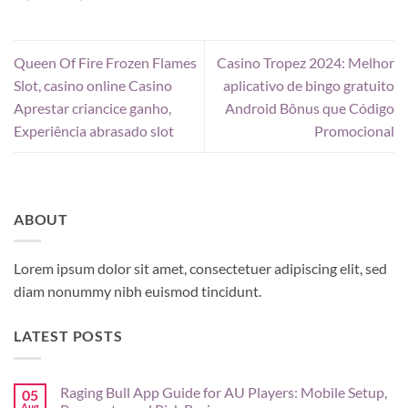
Queen Of Fire Frozen Flames
Casino Tropez 2024: Melhor
Slot, casino online Casino
aplicativo de bingo gratuito
Aprestar criancice ganho,
Android Bônus que Código
Experiência abrasado slot
Promocional
ABOUT
Lorem ipsum dolor sit amet, consectetuer adipiscing elit, sed
diam nonummy nibh euismod tincidunt.
LATEST POSTS
Raging Bull App Guide for AU Players: Mobile Setup,
05
Aug