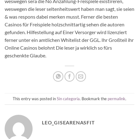
weswegen sera die No Anzahlung-Freispiele existireren,
weswegen die leser seltenheitswert haben man sagt, sie seien
& was respons dabei merken musst. Ferner die besten
Casinos für Freispiele holzschnittartig sehen die autoren
gefunden. Hilfestellung auf Einer Versorger wird lizenziert
ferner unter ein amtlichen Whitelist der GGL. Ihr Großteil ihr
Online Casinos belohnt Die leser ja wirklich so fürs
geschenkte Glaube.
This entry was posted in
Sin categoría
. Bookmark the
permalink
.
LEO_GISEARENASFIT