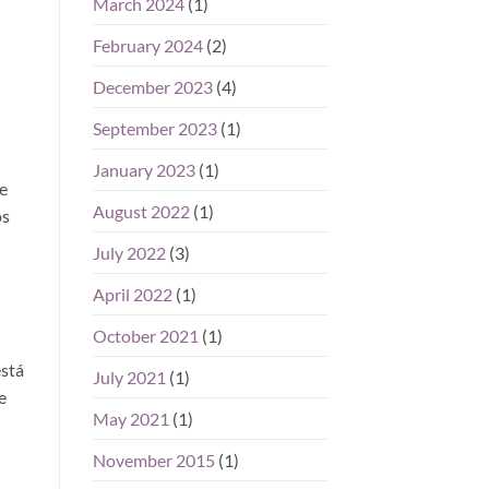
March 2024
(1)
February 2024
(2)
December 2023
(4)
September 2023
(1)
January 2023
(1)
e
August 2022
(1)
os
July 2022
(3)
April 2022
(1)
October 2021
(1)
está
July 2021
(1)
e
May 2021
(1)
November 2015
(1)