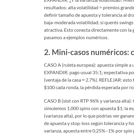
resultados: alta volatilidad = premios grand
definir tamaño de apuesta y tolerancia al dr
baja-moderada volatilidad; si querés swings 
atractiva. Esto conecta directamente con la
pasamos a ejemplos numéricos.
2. Mini-casos numéricos: c
CASO A (ruleta europea): apuesta simple a 
EXPANDIR: pago usual 35:1; expectativa por
(ventaja de la casa ≈ 2.7%). REFLEJAR: esto
$100 cada ronda, la pérdida esperada por ron
CASO B (slot con RTP 96% y varianza alt
simulemos 1.000 spins con apuesta $1; la es
(varianza alta), por lo que podrías ver gana
de apuesta y stop-loss según tolerancia y ho
varianza, apuesta entre 0.25%–1% por spin p