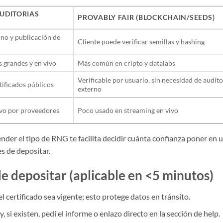
AUDITORIAS
PROVABLY FAIR (BLOCKCHAIN/SEEDS)
no y publicación de
Cliente puede verificar semillas y hashing
 grandes y en vivo
Más común en cripto y datalabs
Verificable por usuario, sin necesidad de audit
ificados públicos
externo
ivo por proveedores
Poco usado en streaming en vivo
der el tipo de RNG te facilita decidir cuánta confianza poner en 
s de depositar.
de depositar (aplicable en <5 minutos)
el certificado sea vigente; esto protege datos en tránsito.
si existen, pedí el informe o enlazo directo en la sección de help.