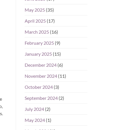
May 2025
(35)
April 2025
(17)
March 2025
(16)
February 2025
(9)
January 2025
(15)
December 2024
(6)
November 2024
(11)
October 2024
(3)
September 2024
(2)
de
o,
July 2024
(2)
s.
May 2024
(1)