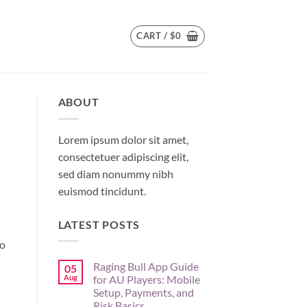
CART /
$
0
ABOUT
Lorem ipsum dolor sit amet,
consectetuer adipiscing elit,
sed diam nonummy nibh
euismod tincidunt.
LATEST POSTS
do
Raging Bull App Guide
05
Aug
for AU Players: Mobile
Setup, Payments, and
Risk Basics