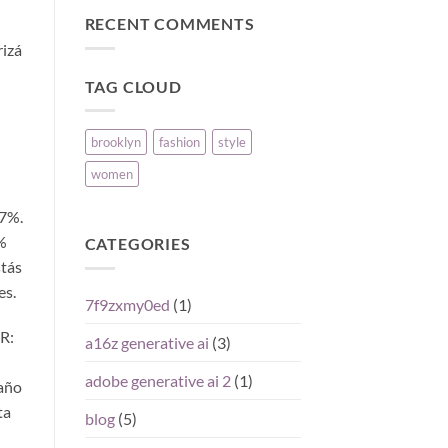
Reputation,
pour
on
Pros,
joueurs
RECENT COMMENTS
Pinco:
Cons,
débutants
безопасность
and
rizá
игроков
What
и
Matters
ответственная
Most
TAG CLOUD
игра
brooklyn
fashion
style
women
27%.
%
CATEGORIES
stás
es.
7f9zxmy0ed
(1)
R:
a16z generative ai
(3)
adobe generative ai 2
(1)
maño
ta
blog
(5)