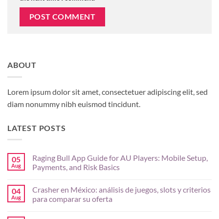
ABOUT
Lorem ipsum dolor sit amet, consectetuer adipiscing elit, sed
diam nonummy nibh euismod tincidunt.
LATEST POSTS
Raging Bull App Guide for AU Players: Mobile Setup,
05
Aug
Payments, and Risk Basics
No
Comments
Crasher en México: análisis de juegos, slots y criterios
04
on
Raging
Aug
para comparar su oferta
Bull
App
No
Guide
Comments