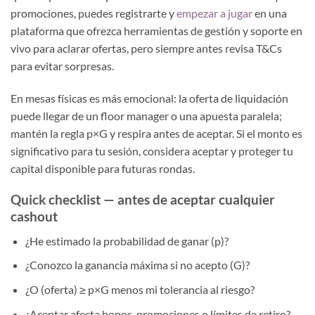
promociones, puedes registrarte y
empezar a jugar
en una
plataforma que ofrezca herramientas de gestión y soporte en
vivo para aclarar ofertas, pero siempre antes revisa T&Cs
para evitar sorpresas.
En mesas físicas es más emocional: la oferta de liquidación
puede llegar de un floor manager o una apuesta paralela;
mantén la regla p×G y respira antes de aceptar. Si el monto es
significativo para tu sesión, considera aceptar y proteger tu
capital disponible para futuras rondas.
Quick checklist — antes de aceptar cualquier
cashout
¿He estimado la probabilidad de ganar (p)?
¿Conozco la ganancia máxima si no acepto (G)?
¿O (oferta) ≥ p×G menos mi tolerancia al riesgo?
¿Aceptar afecta bonos, promociones o límites de retiro?