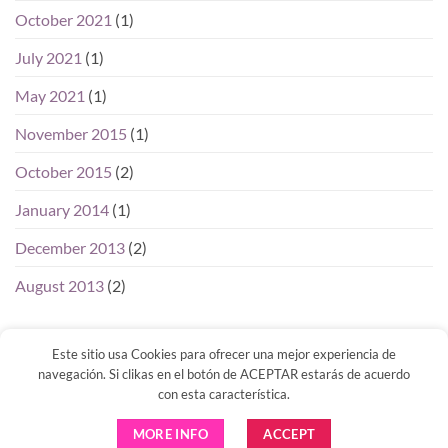
October 2021
(1)
July 2021
(1)
May 2021
(1)
November 2015
(1)
October 2015
(2)
January 2014
(1)
December 2013
(2)
August 2013
(2)
Este sitio usa Cookies para ofrecer una mejor experiencia de
navegación. Si clikas en el botón de ACEPTAR estarás de acuerdo
con esta característica.
Visa
PayPal
Venmo
MasterCard
MORE INFO
ACCEPT