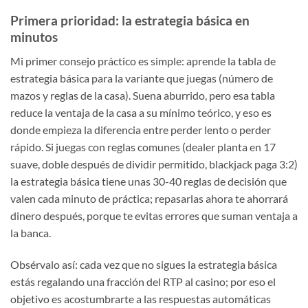
Primera prioridad: la estrategia básica en
minutos
Mi primer consejo práctico es simple: aprende la tabla de
estrategia básica para la variante que juegas (número de
mazos y reglas de la casa). Suena aburrido, pero esa tabla
reduce la ventaja de la casa a su mínimo teórico, y eso es
donde empieza la diferencia entre perder lento o perder
rápido. Si juegas con reglas comunes (dealer planta en 17
suave, doble después de dividir permitido, blackjack paga 3:2)
la estrategia básica tiene unas 30-40 reglas de decisión que
valen cada minuto de práctica; repasarlas ahora te ahorrará
dinero después, porque te evitas errores que suman ventaja a
la banca.
Obsérvalo así: cada vez que no sigues la estrategia básica
estás regalando una fracción del RTP al casino; por eso el
objetivo es acostumbrarte a las respuestas automáticas