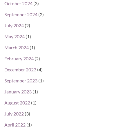
October 2024
(3)
September 2024
(2)
July 2024
(2)
May 2024
(1)
March 2024
(1)
February 2024
(2)
December 2023
(4)
September 2023
(1)
January 2023
(1)
August 2022
(1)
July 2022
(3)
April 2022
(1)