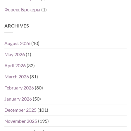
Форекс Брокеры
(1)
ARCHIVES
August 2026
(10)
May 2026
(1)
April 2026
(32)
March 2026
(81)
February 2026
(80)
January 2026
(50)
December 2025
(101)
November 2025
(195)