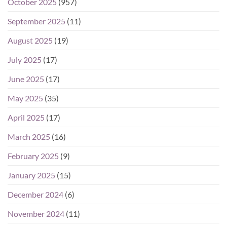
October 2025
(957)
September 2025
(11)
August 2025
(19)
July 2025
(17)
June 2025
(17)
May 2025
(35)
April 2025
(17)
March 2025
(16)
February 2025
(9)
January 2025
(15)
December 2024
(6)
November 2024
(11)