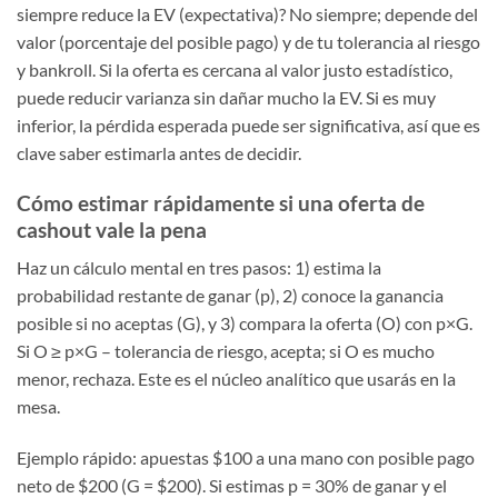
siempre reduce la EV (expectativa)? No siempre; depende del
valor (porcentaje del posible pago) y de tu tolerancia al riesgo
y bankroll. Si la oferta es cercana al valor justo estadístico,
puede reducir varianza sin dañar mucho la EV. Si es muy
inferior, la pérdida esperada puede ser significativa, así que es
clave saber estimarla antes de decidir.
Cómo estimar rápidamente si una oferta de
cashout vale la pena
Haz un cálculo mental en tres pasos: 1) estima la
probabilidad restante de ganar (p), 2) conoce la ganancia
posible si no aceptas (G), y 3) compara la oferta (O) con p×G.
Si O ≥ p×G – tolerancia de riesgo, acepta; si O es mucho
menor, rechaza. Este es el núcleo analítico que usarás en la
mesa.
Ejemplo rápido: apuestas $100 a una mano con posible pago
neto de $200 (G = $200). Si estimas p = 30% de ganar y el