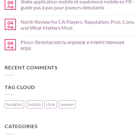
Stake application mobile et expérience mobile en FR :
04
for
on
AU
Crasher
Aug
guide pas à pas pour joueurs débutants
Players:
en
Mobile
México:
No
Setup,
análisis
Comments
North Review for CA Players: Reputation, Pros, Cons,
04
Payments,
de
on
and
juegos,
Stake
Aug
and What Matters Most
Risk
slots
application
Basics
y
mobile
No
criterios
et
Comments
Pinco: безопасность игроков и ответственная
04
para
expérience
on
comparar
mobile
North
Aug
игра
su
en
Review
oferta
FR
for
No
:
CA
Comments
guide
Players:
on
RECENT COMMENTS
pas
Reputation,
Pinco:
à
Pros,
безопасность
pas
Cons,
игроков
pour
and
и
joueurs
What
ответственная
TAG CLOUD
débutants
Matters
игра
Most
brooklyn
fashion
style
women
CATEGORIES