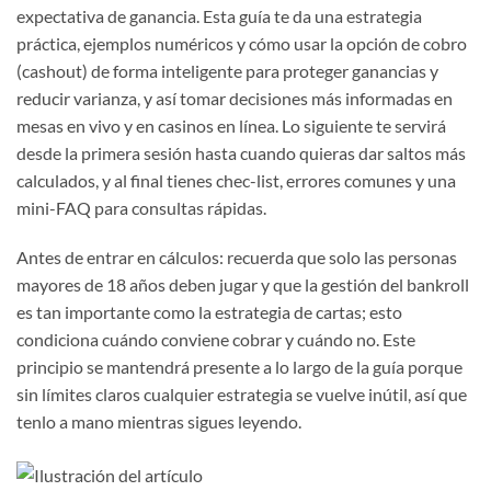
expectativa de ganancia. Esta guía te da una estrategia
práctica, ejemplos numéricos y cómo usar la opción de cobro
(cashout) de forma inteligente para proteger ganancias y
reducir varianza, y así tomar decisiones más informadas en
mesas en vivo y en casinos en línea. Lo siguiente te servirá
desde la primera sesión hasta cuando quieras dar saltos más
calculados, y al final tienes chec-list, errores comunes y una
mini-FAQ para consultas rápidas.
Antes de entrar en cálculos: recuerda que solo las personas
mayores de 18 años deben jugar y que la gestión del bankroll
es tan importante como la estrategia de cartas; esto
condiciona cuándo conviene cobrar y cuándo no. Este
principio se mantendrá presente a lo largo de la guía porque
sin límites claros cualquier estrategia se vuelve inútil, así que
tenlo a mano mientras sigues leyendo.