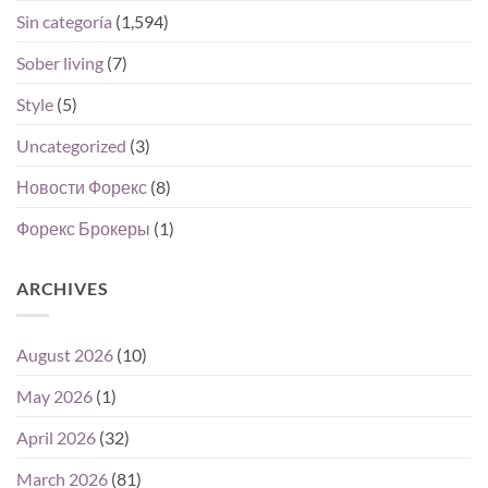
Sin categoría
(1,594)
Sober living
(7)
Style
(5)
Uncategorized
(3)
Новости Форекс
(8)
Форекс Брокеры
(1)
ARCHIVES
August 2026
(10)
May 2026
(1)
April 2026
(32)
March 2026
(81)