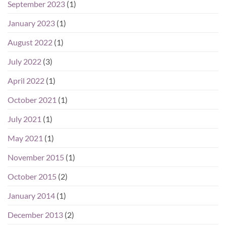
September 2023
(1)
January 2023
(1)
August 2022
(1)
July 2022
(3)
April 2022
(1)
October 2021
(1)
July 2021
(1)
May 2021
(1)
November 2015
(1)
October 2015
(2)
January 2014
(1)
December 2013
(2)