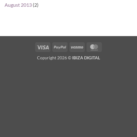
August 2013
(2)
Visa
PayPal
Venmo
MasterCard
Copyright 2026 ©
IBIZA DIGITAL