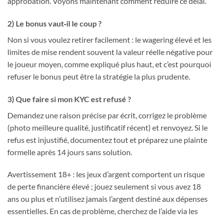
approbation. Voyons maintenant comment réduire ce délai.
2) Le bonus vaut‑il le coup ?
Non si vous voulez retirer facilement : le wagering élevé et les
limites de mise rendent souvent la valeur réelle négative pour
le joueur moyen, comme expliqué plus haut, et c’est pourquoi
refuser le bonus peut être la stratégie la plus prudente.
3) Que faire si mon KYC est refusé ?
Demandez une raison précise par écrit, corrigez le problème
(photo meilleure qualité, justificatif récent) et renvoyez. Si le
refus est injustifié, documentez tout et préparez une plainte
formelle après 14 jours sans solution.
Avertissement 18+ : les jeux d’argent comportent un risque
de perte financière élevé ; jouez seulement si vous avez 18
ans ou plus et n’utilisez jamais l’argent destiné aux dépenses
essentielles. En cas de problème, cherchez de l’aide via les