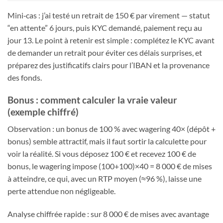
Mini‑cas : j’ai testé un retrait de 150 € par virement — statut
“en attente” 6 jours, puis KYC demandé, paiement reçu au
jour 13. Le point à retenir est simple : complétez le KYC avant
de demander un retrait pour éviter ces délais surprises, et
préparez des justificatifs clairs pour l’IBAN et la provenance
des fonds.
Bonus : comment calculer la vraie valeur
(exemple chiffré)
Observation : un bonus de 100 % avec wagering 40× (dépôt +
bonus) semble attractif, mais il faut sortir la calculette pour
voir la réalité. Si vous déposez 100 € et recevez 100 € de
bonus, le wagering impose (100+100)×40 = 8 000 € de mises
à atteindre, ce qui, avec un RTP moyen (≈96 %), laisse une
perte attendue non négligeable.
Analyse chiffrée rapide : sur 8 000 € de mises avec avantage