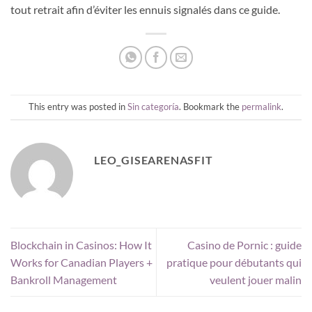
tout retrait afin d’éviter les ennuis signalés dans ce guide.
This entry was posted in
Sin categoría
. Bookmark the
permalink
.
LEO_GISEARENASFIT
Blockchain in Casinos: How It
Casino de Pornic : guide
Works for Canadian Players +
pratique pour débutants qui
Bankroll Management
veulent jouer malin