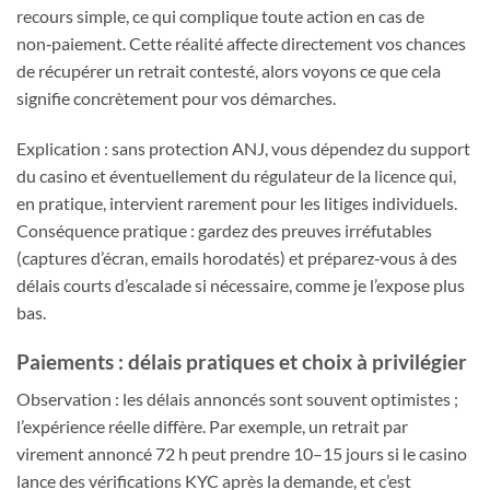
recours simple, ce qui complique toute action en cas de
non‑paiement. Cette réalité affecte directement vos chances
de récupérer un retrait contesté, alors voyons ce que cela
signifie concrètement pour vos démarches.
Explication : sans protection ANJ, vous dépendez du support
du casino et éventuellement du régulateur de la licence qui,
en pratique, intervient rarement pour les litiges individuels.
Conséquence pratique : gardez des preuves irréfutables
(captures d’écran, emails horodatés) et préparez‑vous à des
délais courts d’escalade si nécessaire, comme je l’expose plus
bas.
Paiements : délais pratiques et choix à privilégier
Observation : les délais annoncés sont souvent optimistes ;
l’expérience réelle diffère. Par exemple, un retrait par
virement annoncé 72 h peut prendre 10–15 jours si le casino
lance des vérifications KYC après la demande, et c’est