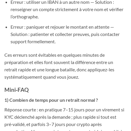
Erreur : utiliser un IBAN à un autre nom — Solution :
renseigner un compte strictement à votre nom et vérifier
l’orthographe.
Erreur : paniquer et rejouer le montant en attente —
Solution : patienter et collecter preuves, puis contacter
support formellement.
Ces erreurs sont évitables en quelques minutes de
préparation et elles font souvent la différence entre un
retrait rapide et une longue bataille, donc appliquez-les
systématiquement quand vous jouez.
Mini‑FAQ
1) Combien de temps pour un retrait normal ?
Réponse courte : en pratique 7–15 jours pour un virement si
KYC déclenché après la demande ; plus rapide si tout est
pré‑validé, et parfois 3–7 jours pour crypto après