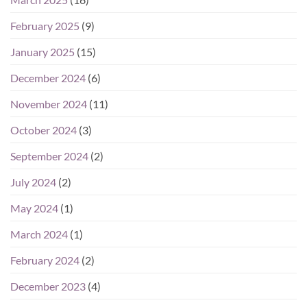
February 2025
(9)
January 2025
(15)
December 2024
(6)
November 2024
(11)
October 2024
(3)
September 2024
(2)
July 2024
(2)
May 2024
(1)
March 2024
(1)
February 2024
(2)
December 2023
(4)