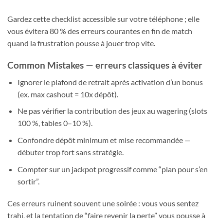
Gardez cette checklist accessible sur votre téléphone ; elle
vous évitera 80 % des erreurs courantes en fin de match
quand la frustration pousse à jouer trop vite.
Common Mistakes — erreurs classiques à éviter
Ignorer le plafond de retrait après activation d’un bonus
(ex. max cashout = 10x dépôt).
Ne pas vérifier la contribution des jeux au wagering (slots
100 %, tables 0–10 %).
Confondre dépôt minimum et mise recommandée —
débuter trop fort sans stratégie.
Compter sur un jackpot progressif comme “plan pour s’en
sortir”.
Ces erreurs ruinent souvent une soirée : vous vous sentez
trahi, et la tentation de “faire revenir la perte” vous pousse à