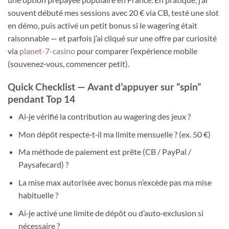
souvent débuté mes sessions avec 20 € via CB, testé une slot
en démo, puis activé un petit bonus si le wagering était
raisonnable — et parfois j’ai cliqué sur une offre par curiosité
via
planet-7-casino
pour comparer l’expérience mobile
(souvenez‑vous, commencer petit).
Quick Checklist — Avant d’appuyer sur “spin”
pendant Top 14
Ai‑je vérifié la contribution au wagering des jeux ?
Mon dépôt respecte‑t‑il ma limite mensuelle ? (ex. 50 €)
Ma méthode de paiement est prête (CB / PayPal /
Paysafecard) ?
La mise max autorisée avec bonus n’excède pas ma mise
habituelle ?
Ai‑je activé une limite de dépôt ou d’auto‑exclusion si
nécessaire ?