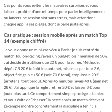
Ces points vous évitent les mauvaises surprises et vous
laissent profiter d’une mi‑temps pour parier intelligemment
ou lancer une session slot sans stress, mais attention :
chaque appli a ses pièges, dont je parle juste après.
Cas pratique : session mobile après un match Top
14 (exemple chiffré)
Je vous donne un mini‑cas vécu à Paris : je suis rentré du
match Toulon‑Racing, j’avais un budget loisir mensuel de 50 €.
J’ai décidé de n’utiliser que 20 € pour la soirée. Méthode :
dépôt CB 20 € (dépôt instantané), mise max par tour 2 €,
objectif de gain = +50 € (soit 70 € total), stop‑loss = 20 €
(arrêter si tout perdu). Après 45 minutes j’avais 48 € (gain net
28 €). J’ai appliqué la règle : retirer 20 € et laisser 8 € pour
jouer plus tard. Ce comportement simple protège la bankroll
et vous évite de “chasser” la perte après un match décevant.
L’exemple montre concrètement la discipline à tenir ; la