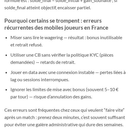
formule est : solde_final = solde_initial + gain_souhaité ; si
solde_final atteint objectif, encaisser partiel.
Pourquoi certains se trompent : erreurs
récurrentes des mobiles joueurs en France
Miser sans lire le wagering — résultat : bonus inutilisable
et retrait refusé.
Utiliser une CB sans vérifier la politique KYC (pièces
demandées) — retards de retrait.
Jouer en data avec une connexion instable — pertes liées à
lag ou sessions interrompues.
Ignorer les limites de mise avec bonus (souvent 5–10 €
par tour) — risque d’annulation des gains.
Ces erreurs sont fréquentes chez ceux qui veulent “faire vite”
après un match : prenez deux minutes, c’est souvent suffisant
pour éviter une galère administrative qui dure des semaines.