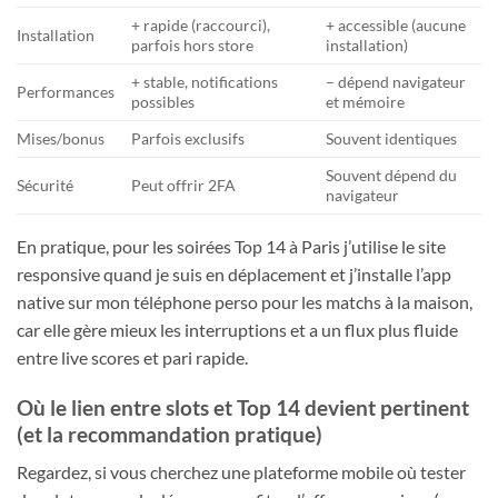
+ rapide (raccourci),
+ accessible (aucune
Installation
parfois hors store
installation)
+ stable, notifications
– dépend navigateur
Performances
possibles
et mémoire
Mises/bonus
Parfois exclusifs
Souvent identiques
Souvent dépend du
Sécurité
Peut offrir 2FA
navigateur
En pratique, pour les soirées Top 14 à Paris j’utilise le site
responsive quand je suis en déplacement et j’installe l’app
native sur mon téléphone perso pour les matchs à la maison,
car elle gère mieux les interruptions et a un flux plus fluide
entre live scores et pari rapide.
Où le lien entre slots et Top 14 devient pertinent
(et la recommandation pratique)
Regardez, si vous cherchez une plateforme mobile où tester