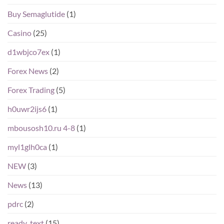
Buy Semaglutide
(1)
Casino
(25)
d1wbjco7ex
(1)
Forex News
(2)
Forex Trading
(5)
h0uwr2ijs6
(1)
mbousosh10.ru 4-8
(1)
myl1glh0ca
(1)
NEW
(3)
News
(13)
pdrc
(2)
ready_text
(15)