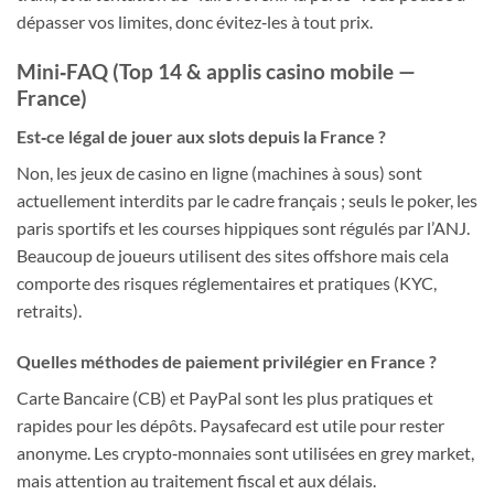
dépasser vos limites, donc évitez‑les à tout prix.
Mini‑FAQ (Top 14 & applis casino mobile —
France)
Est‑ce légal de jouer aux slots depuis la France ?
Non, les jeux de casino en ligne (machines à sous) sont
actuellement interdits par le cadre français ; seuls le poker, les
paris sportifs et les courses hippiques sont régulés par l’ANJ.
Beaucoup de joueurs utilisent des sites offshore mais cela
comporte des risques réglementaires et pratiques (KYC,
retraits).
Quelles méthodes de paiement privilégier en France ?
Carte Bancaire (CB) et PayPal sont les plus pratiques et
rapides pour les dépôts. Paysafecard est utile pour rester
anonyme. Les crypto‑monnaies sont utilisées en grey market,
mais attention au traitement fiscal et aux délais.