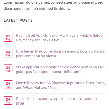
Lorem ipsum dolor sit amet, consectetuer adipiscing elit, sed
diam nonummy nibh euismod tincidunt.
LATEST POSTS
Raging Bull App Guide for AU Players: Mobile Setup,
05
Aug
Payments, and Risk Basics
No
Comments
Crasher en México: análisis de juegos, slots y criterios
04
on
Raging
Aug
para comparar su oferta
Bull
App
No
Guide
Comments
Stake application mobile et expérience mobile en FR :
04
for
on
AU
Crasher
Aug
guide pas à pas pour joueurs débutants
Players:
en
Mobile
México:
No
Setup,
análisis
Comments
North Review for CA Players: Reputation, Pros, Cons,
04
Payments,
de
on
and
juegos,
Stake
Aug
and What Matters Most
Risk
slots
application
Basics
y
mobile
No
criterios
et
Comments
Pinco: безопасность игроков и ответственная
04
para
expérience
on
comparar
mobile
North
Aug
игра
su
en
Review
oferta
FR
for
No