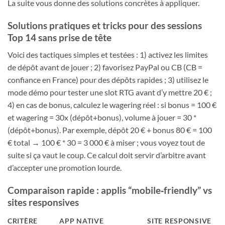
La suite vous donne des solutions concrètes à appliquer.
Solutions pratiques et tricks pour des sessions
Top 14 sans prise de tête
Voici des tactiques simples et testées : 1) activez les limites
de dépôt avant de jouer ; 2) favorisez PayPal ou CB (CB =
confiance en France) pour des dépôts rapides ; 3) utilisez le
mode démo pour tester une slot RTG avant d’y mettre 20 € ;
4) en cas de bonus, calculez le wagering réel : si bonus = 100 €
et wagering = 30x (dépôt+bonus), volume à jouer = 30 *
(dépôt+bonus). Par exemple, dépôt 20 € + bonus 80 € = 100
€ total → 100 € * 30 = 3 000 € à miser ; vous voyez tout de
suite si ça vaut le coup. Ce calcul doit servir d’arbitre avant
d’accepter une promotion lourde.
Comparaison rapide : applis “mobile‑friendly” vs
sites responsives
CRITÈRE
APP NATIVE
SITE RESPONSIVE