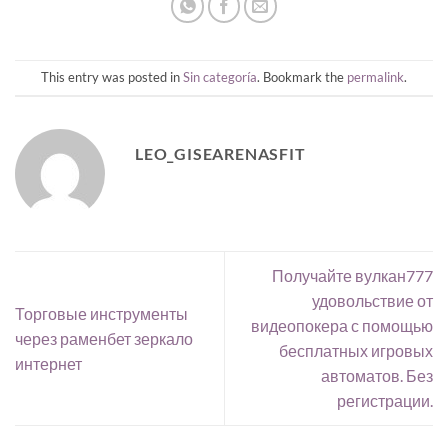
This entry was posted in
Sin categoría
. Bookmark the
permalink
.
LEO_GISEARENASFIT
Получайте вулкан777
удовольствие от
Торговые инструменты
видеопокера с помощью
через раменбет зеркало
бесплатных игровых
интернет
автоматов. Без
регистрации.