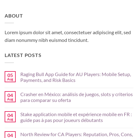
ABOUT
Lorem ipsum dolor sit amet, consectetuer adipiscing elit, sed
diam nonummy nibh euismod tincidunt.
LATEST POSTS
Raging Bull App Guide for AU Players: Mobile Setup,
05
Aug
Payments, and Risk Basics
No
Comments
Crasher en México: análisis de juegos, slots y criterios
04
on
Raging
Aug
para comparar su oferta
Bull
App
No
Guide
Comments
Stake application mobile et expérience mobile en FR :
04
for
on
AU
Crasher
Aug
guide pas à pas pour joueurs débutants
Players:
en
Mobile
México:
No
Setup,
análisis
Comments
North Review for CA Players: Reputation, Pros, Cons,
04
Payments,
de
on