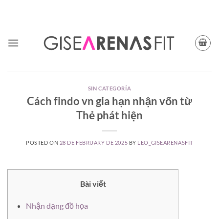
Skip
TODAY CUPON CODE: BFGISEFIT
to
content
SIN CATEGORÍA
Cách findo vn gia hạn nhận vốn từ
Thẻ phát hiện
POSTED ON
28 DE FEBRUARY DE 2025
BY
LEO_GISEARENASFIT
Bài viết
Nhận dạng đồ họa