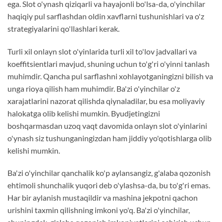
ega. Slot o'ynash qiziqarli va hayajonli bo'lsa-da, o'yinchilar
haqiqiy pul sarflashdan oldin xavflarni tushunishlari va o'z
strategiyalarini qo'llashlari kerak.
Turli xil onlayn slot o'yinlarida turli xil to'lov jadvallari va
koeffitsientlari mavjud, shuning uchun to'g'ri o'yinni tanlash
muhimdir. Qancha pul sarflashni xohlayotganingizni bilish va
unga rioya qilish ham muhimdir. Ba'zi o'yinchilar o'z
xarajatlarini nazorat qilishda qiynaladilar, bu esa moliyaviy
halokatga olib kelishi mumkin. Byudjetingizni
boshqarmasdan uzoq vaqt davomida onlayn slot o'yinlarini
o'ynash siz tushunganingizdan ham jiddiy yo'qotishlarga olib
kelishi mumkin.
Ba'zi o'yinchilar qanchalik ko'p aylansangiz, g'alaba qozonish
ehtimoli shunchalik yuqori deb o'ylashsa-da, bu to'g'ri emas.
Har bir aylanish mustaqildir va mashina jekpotni qachon
urishini taxmin qilishning imkoni yo'q. Ba'zi o'yinchilar,