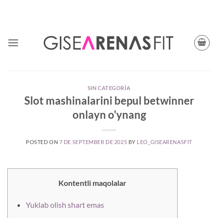
Skip
TODAY CUPON CODE: BFGISEFIT
to
content
SIN CATEGORÍA
Slot mashinalarini bepul betwinner
onlayn o'ynang
POSTED ON
7 DE SEPTEMBER DE 2025
BY
LEO_GISEARENASFIT
Kontentli maqolalar
Yuklab olish shart emas