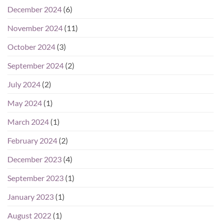
December 2024
(6)
November 2024
(11)
October 2024
(3)
September 2024
(2)
July 2024
(2)
May 2024
(1)
March 2024
(1)
February 2024
(2)
December 2023
(4)
September 2023
(1)
January 2023
(1)
August 2022
(1)