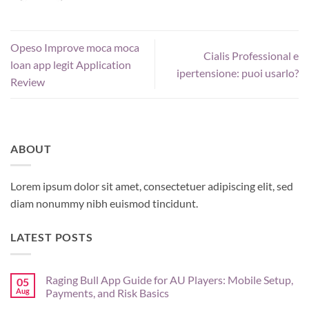
Opeso Improve moca moca
Cialis Professional e
loan app legit Application
ipertensione: puoi usarlo?
Review
ABOUT
Lorem ipsum dolor sit amet, consectetuer adipiscing elit, sed
diam nonummy nibh euismod tincidunt.
LATEST POSTS
Raging Bull App Guide for AU Players: Mobile Setup,
05
Aug
Payments, and Risk Basics
No