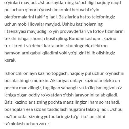
o'yinlari mavjud. Ushbu saytlarning ko'pchiligi haqiqiy naqd
pul uchun qimor o'ynash imkonini beruvchi o'yin
platformalarini taklif qiladi. Ba'zilarida hatto telefoningiz
uchun mobil ilovalar mavjud. Ushbu kazinolarning
litsenziyasi mavjudligi, o'yin provayderlari va to'lov tizimlarini
tekshirishga ishonch hosil qiling. Bundan tashqari, kazino
turli kredit va debet kartalarini, shuningdek, elektron
hamyonlarni qabul qiladimi yoki yo'qligini bilib olishingiz
kerak.
Ishonchli onlayn kazino topgach, haqiqiy pul uchun o'ynashni
boshlashingiz mumkin. Aksariyat onlayn kazinolar elektron
pochta manzilingiz, tug'ilgan sanangiz va to'liq ismingizni o'z
ichiga olgan oddiy ro'yxatdan o'tish jarayonini talab qiladi.
Ba'zi kazinolar sizning pochta manzilingizni ham so'rashadi,
boshqalari esa sizdan tasdiqlash hujjatini talab qiladi. Ushbu
ma'lumotlar sizning yutuqlaringiz to'g'ri to'lanishini
ta'minlash uchun zarur.