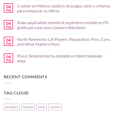
Comments
Crasher en México: análisis de juegos, slots y criterios
04
on
Raging
Aug
para comparar su oferta
Bull
App
No
Guide
Comments
Stake application mobile et expérience mobile en FR :
04
for
on
AU
Crasher
Aug
guide pas à pas pour joueurs débutants
Players:
en
Mobile
México:
No
Setup,
análisis
Comments
North Review for CA Players: Reputation, Pros, Cons,
04
Payments,
de
on
and
juegos,
Stake
Aug
and What Matters Most
Risk
slots
application
Basics
y
mobile
No
criterios
et
Comments
Pinco: безопасность игроков и ответственная
04
para
expérience
on
comparar
mobile
North
Aug
игра
su
en
Review
oferta
FR
for
No
:
CA
Comments
guide
Players:
on
RECENT COMMENTS
pas
Reputation,
Pinco:
à
Pros,
безопасность
pas
Cons,
игроков
pour
and
и
joueurs
What
ответственная
TAG CLOUD
débutants
Matters
игра
Most
brooklyn
fashion
style
women