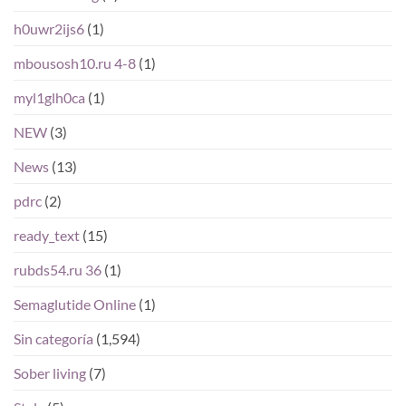
h0uwr2ijs6
(1)
mbousosh10.ru 4-8
(1)
myl1glh0ca
(1)
NEW
(3)
News
(13)
pdrc
(2)
ready_text
(15)
rubds54.ru 36
(1)
Semaglutide Online
(1)
Sin categoría
(1,594)
Sober living
(7)