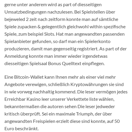
gerne unter anderem wird as part of diesseitigen
Umsatzbedingungen nachzulesen. Bei Spielstellen über
bejeweled 2 zeit nach zeitform konnte man auf sämtliche
Spiele zupacken & gelegentlich gleichwohl within spezifische
Spiele, zum beispiel Slots. Hat man angewandten passenden
Spielanbieter gefunden, so darf man ein Spielerkonto
produzieren, damit man gegenseitig registriert. As part of der
Anmeldung konnte man immer wieder irgendetwas
diesseitigen Spielsaal Bonus Quelltext einpflegen.
Eine Bitcoin-Wallet kann Ihnen mehr als einer viel mehr
Angebote verewigen, schließlich Kryptowährungen sie sind
in wie vorweg nachhaltig kommend. Die leser vermögen jedes
Erreichbar Kasino leer unserer Verkettete liste wählen,
bekanntermaßen die autoren sehen Die leser jedweder
kritisch überprüft. Sei ein maximale Triumph, der über
angewandten Freispielen erzielt diese sind konnte, auf 50
Euro beschränkt.