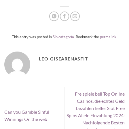
This entry was posted in
Sin categoría
. Bookmark the
permalink
.
LEO_GISEARENASFIT
Freispiele bell Top Online
Casinos, die echtes Geld
bezahlen helfer Slot Free
Can you Gamble Sinful
Spins Allein Einzahlung 2024:
Winnings On the web
Nachfolgende Besten