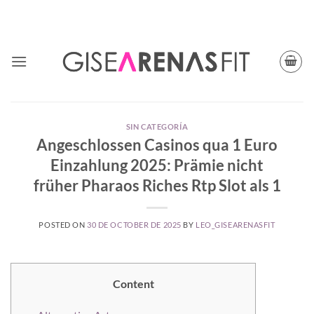
Skip
TODAY CUPON CODE: BFGISEFIT
to
content
SIN CATEGORÍA
Angeschlossen Casinos qua 1 Euro
Einzahlung 2025: Prämie nicht
früher Pharaos Riches Rtp Slot als 1
POSTED ON
30 DE OCTOBER DE 2025
BY
LEO_GISEARENASFIT
Content