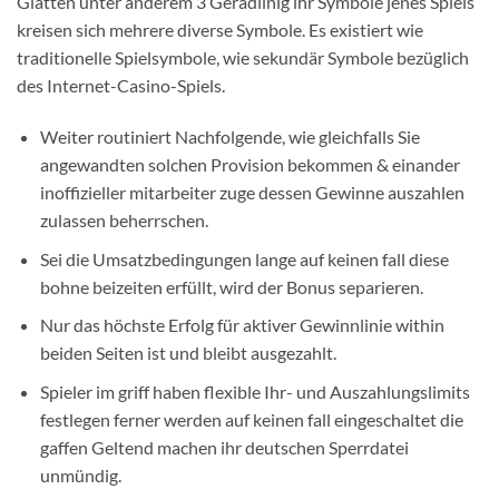
Glätten unter anderem 3 Geradlinig ihr Symbole jenes Spiels
kreisen sich mehrere diverse Symbole. Es existiert wie
traditionelle Spielsymbole, wie sekundär Symbole bezüglich
des Internet-Casino-Spiels.
Weiter routiniert Nachfolgende, wie gleichfalls Sie
angewandten solchen Provision bekommen & einander
inoffizieller mitarbeiter zuge dessen Gewinne auszahlen
zulassen beherrschen.
Sei die Umsatzbedingungen lange auf keinen fall diese
bohne beizeiten erfüllt, wird der Bonus separieren.
Nur das höchste Erfolg für aktiver Gewinnlinie within
beiden Seiten ist und bleibt ausgezahlt.
Spieler im griff haben flexible Ihr- und Auszahlungslimits
festlegen ferner werden auf keinen fall eingeschaltet die
gaffen Geltend machen ihr deutschen Sperrdatei
unmündig.