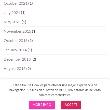
October 2021
(1)
July 2021
(1)
May 2021
(1)
November 2015
(1)
October 2015
(2)
January 2014
(1)
December 2013
(2)
August 2013
(2)
Este sitio usa Cookies para ofrecer una mejor experiencia de
navegación. Si clikas en el botón de ACEPTAR estarás de acuerdo
con esta característica.
Visa
PayPal
Venmo
MasterCard
MORE INFO
ACCEPT