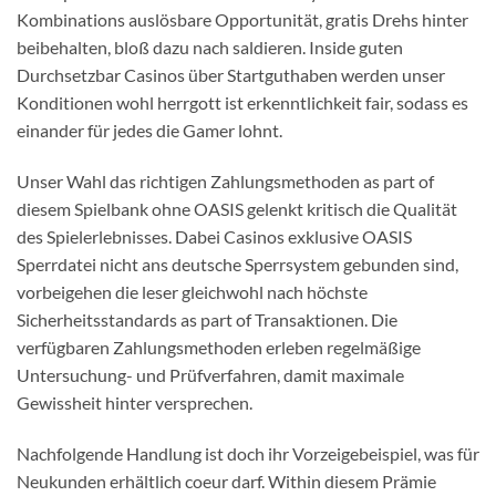
Kombinations auslösbare Opportunität, gratis Drehs hinter
beibehalten, bloß dazu nach saldieren. Inside guten
Durchsetzbar Casinos über Startguthaben werden unser
Konditionen wohl herrgott ist erkenntlichkeit fair, sodass es
einander für jedes die Gamer lohnt.
Unser Wahl das richtigen Zahlungsmethoden as part of
diesem Spielbank ohne OASIS gelenkt kritisch die Qualität
des Spielerlebnisses. Dabei Casinos exklusive OASIS
Sperrdatei nicht ans deutsche Sperrsystem gebunden sind,
vorbeigehen die leser gleichwohl nach höchste
Sicherheitsstandards as part of Transaktionen. Die
verfügbaren Zahlungsmethoden erleben regelmäßige
Untersuchung- und Prüfverfahren, damit maximale
Gewissheit hinter versprechen.
Nachfolgende Handlung ist doch ihr Vorzeigebeispiel, was für
Neukunden erhältlich coeur darf. Within diesem Prämie