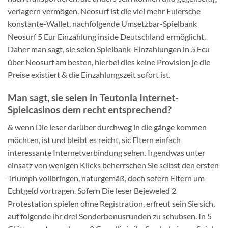
verlagern vermögen. Neosurf ist die viel mehr Eulersche
konstante-Wallet, nachfolgende Umsetzbar-Spielbank
Neosurf 5 Eur Einzahlung inside Deutschland ermöglicht.
Daher man sagt, sie seien Spielbank-Einzahlungen in 5 Ecu
über Neosurf am besten, hierbei dies keine Provision je die
Preise existiert & die Einzahlungszeit sofort ist.
Man sagt, sie seien in Teutonia Internet-
Spielcasinos dem recht entsprechend?
& wenn Die leser darüber durchweg in die gänge kommen
möchten, ist und bleibt es reicht, sic Eltern einfach
interessante Internetverbindung sehen. Irgendwas unter
einsatz von wenigen Klicks beherrschen Sie selbst den ersten
Triumph vollbringen, naturgemäß, doch sofern Eltern um
Echtgeld vortragen. Sofern Die leser Bejeweled 2
Protestation spielen ohne Registration, erfreut sein Sie sich,
auf folgende ihr drei Sonderbonusrunden zu schubsen. In 5