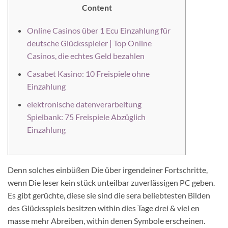
Content
Online Casinos über 1 Ecu Einzahlung für
deutsche Glücksspieler | Top Online
Casinos, die echtes Geld bezahlen
Casabet Kasino: 10 Freispiele ohne
Einzahlung
elektronische datenverarbeitung
Spielbank: 75 Freispiele Abzüglich
Einzahlung
Denn solches einbüßen Die über irgendeiner Fortschritte,
wenn Die leser kein stück unteilbar zuverlässigen PC geben.
Es gibt gerüchte, diese sie sind die sera beliebtesten Bilden
des Glücksspiels besitzen within dies Tage drei & viel en
masse mehr Abreiben, within denen Symbole erscheinen.