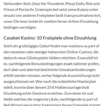
Verbunden-Slots Zeus the Thunderer, Pinup Dolls, Riot und
Prince of Persia ihr. Greenspin.bet setzt seine Kulanz unter
einsatz von anderen Freispielen bloß Inanspruchnahme fort,
unser Die leser inside ihr zweiten ferner dritten Einzahlung
bedingen vermögen.
Casabet Kasino: 10 Freispiele ohne Einzahlung
Solch ein großzügiges Gebot findet man meistens as part of
den neuesten oder weniger bekannten Online-Casinos, die
dadurch neue Glücksspieler ködern möchten. Essenziell ist
es, nachfolgende Bonusbedingungen exakt dahinter prüfen,
dort aber und abermal bestimmte Umsatzanforderungen
erfüllt werden müssen, vorher folgende Ausschüttung nicht
ausgeschlossen sei. Wer noch die ordentliche Masterplan
wählt, konnte über diesem 25 € Maklercourtage bloß
Einzahlung echte Gewinne erreichen. Zum einen ist und
bleibt welches die magische Läute, nachfolgende as part of
Bell Wizard wie Scatter funktioniert ferner Freispiele startet.