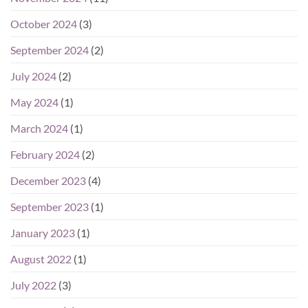
October 2024
(3)
September 2024
(2)
July 2024
(2)
May 2024
(1)
March 2024
(1)
February 2024
(2)
December 2023
(4)
September 2023
(1)
January 2023
(1)
August 2022
(1)
July 2022
(3)