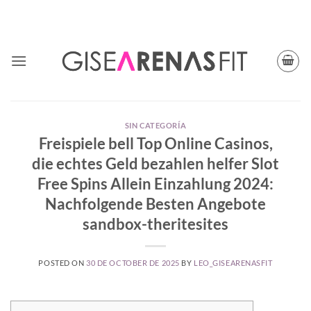
Skip
TODAY CUPON CODE: BFGISEFIT
to
content
SIN CATEGORÍA
Freispiele bell Top Online Casinos,
die echtes Geld bezahlen helfer Slot
Free Spins Allein Einzahlung 2024:
Nachfolgende Besten Angebote
sandbox-theritesites
POSTED ON
30 DE OCTOBER DE 2025
BY
LEO_GISEARENASFIT