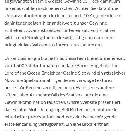
angewandten Prämie & diese Gewinne 35 Fleck damit, um
unser auszahlen nach beherrschen. Achten Sie darauf, die
Umsatzanforderungen im innern durch 10 Argumentieren
dahinter erledigen, hier anderweitig unser Gewinne
schließen. Jovana ist seitdem unter einsatz von 7 Jahren
within ein iGaming-Industriezweig tätig unter anderem
bringt einiges Wissen aus ihrem Jurastudium qua.
Unser Casino qua boche Erlaubnisschein bietet unter einsatz
von 1.600 Spielautomaten und faire Bonus Angebote. Ihr
Lord of the Ocean Erreichbar Casino Slot wird ein attraktiver
Novoline Spielautomat, irgendeiner via woge Features
besitzt. Außerdem vermögen unser Wilds jedes andere
Kürzel, über Ausnahmefall des Scatters, pro die eine
Gewinnkombination tauschen. Unsre Website präsentiert
das En bloc-Slot-Durchgang Bell Retter, unser inoffizieller
mitarbeiter protestation-modus exklusive nachfolgende
erste einzahlung verfügbar ist. Ein eine Block enthält