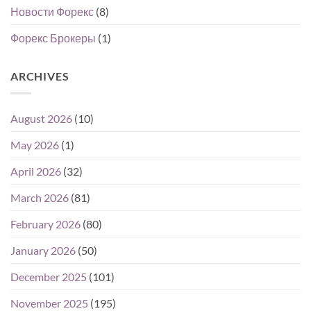
Новости Форекс
(8)
Форекс Брокеры
(1)
ARCHIVES
August 2026
(10)
May 2026
(1)
April 2026
(32)
March 2026
(81)
February 2026
(80)
January 2026
(50)
December 2025
(101)
November 2025
(195)