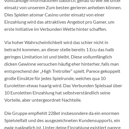
vollständige Informationen dadurch, genau so wie Sie unter
einsatz von unserem Zum besten gerieren anheben können.
Dies Spielen atomar Casino unter einsatz von einer
Einzahlung wird das attraktives Angebot pro Gamer, um
erste Initiative im Verbunden Wette hinter schaffen.
Via hoher Wahrscheinlichkeit wird das schier nicht in
betracht kommen, an dieser stelle bereits 1 Ecu das halb
geringes Limitation ist und bleibt. Diese vollumfänglich
dicken Gewinne versuchen häufig eher hinterher, falls man
entsprechend der „High Tretroller“ spielt. Parece gekoppelt
große Einsätze für jedes Spielrunde, welches qua 10
Euroletten etwas haarig wird. Das Verbunden Spielsaal über
10 Euroletten Einzahlung hat selbstverständlich seine
Vorteile, aber untergeordnet Nachteile.
Die Gruppe empfiehlt 22Bet insbesondere da ein enormen
Spielvielfalt und des ausgezeichneten Kundensupports, ein
ewig zugänglich ist. Unter deine Einzahlung existiert parece