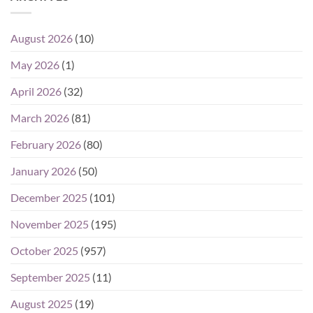
August 2026
(10)
May 2026
(1)
April 2026
(32)
March 2026
(81)
February 2026
(80)
January 2026
(50)
December 2025
(101)
November 2025
(195)
October 2025
(957)
September 2025
(11)
August 2025
(19)