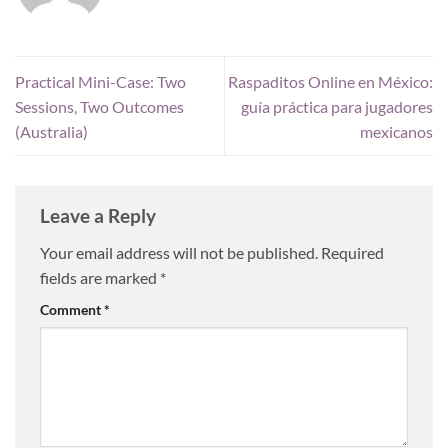
Practical Mini-Case: Two
Raspaditos Online en México:
Sessions, Two Outcomes
guía práctica para jugadores
(Australia)
mexicanos
Leave a Reply
Your email address will not be published.
Required
fields are marked
*
Comment
*