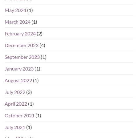
May 2024
(1)
March 2024
(1)
February 2024
(2)
December 2023
(4)
September 2023
(1)
January 2023
(1)
August 2022
(1)
July 2022
(3)
April 2022
(1)
October 2021
(1)
July 2021
(1)