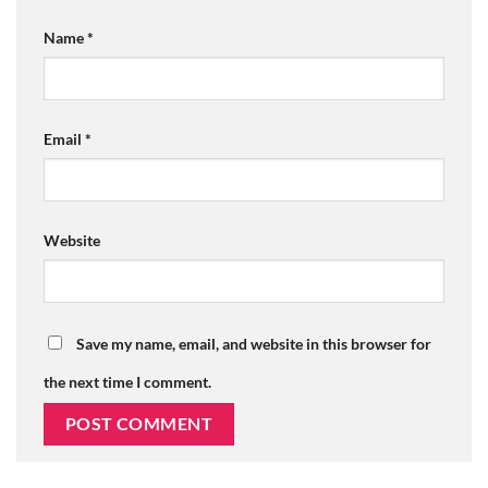
Name
*
Email
*
Website
Save my name, email, and website in this browser for
the next time I comment.