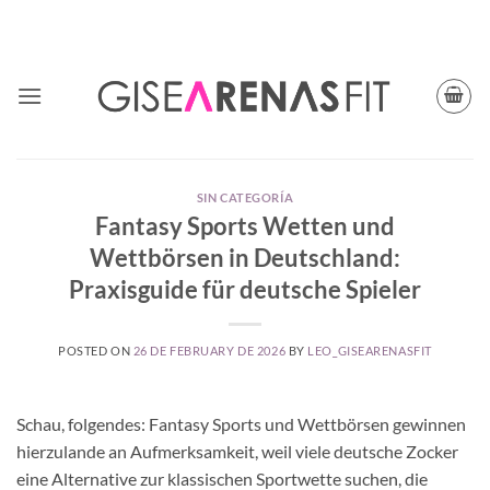
Skip
TODAY CUPON CODE: BFGISEFIT
to
content
SIN CATEGORÍA
Fantasy Sports Wetten und
Wettbörsen in Deutschland:
Praxisguide für deutsche Spieler
POSTED ON
26 DE FEBRUARY DE 2026
BY
LEO_GISEARENASFIT
Schau, folgendes: Fantasy Sports und Wettbörsen gewinnen
hierzulande an Aufmerksamkeit, weil viele deutsche Zocker
eine Alternative zur klassischen Sportwette suchen, die