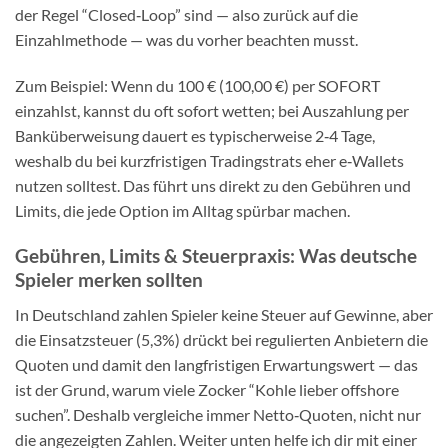
der Regel “Closed‑Loop” sind — also zurück auf die
Einzahlmethode — was du vorher beachten musst.
Zum Beispiel: Wenn du 100 € (100,00 €) per SOFORT
einzahlst, kannst du oft sofort wetten; bei Auszahlung per
Banküberweisung dauert es typischerweise 2‑4 Tage,
weshalb du bei kurzfristigen Tradingstrats eher e‑Wallets
nutzen solltest. Das führt uns direkt zu den Gebühren und
Limits, die jede Option im Alltag spürbar machen.
Gebühren, Limits & Steuerpraxis: Was deutsche
Spieler merken sollten
In Deutschland zahlen Spieler keine Steuer auf Gewinne, aber
die Einsatzsteuer (5,3%) drückt bei regulierten Anbietern die
Quoten und damit den langfristigen Erwartungswert — das
ist der Grund, warum viele Zocker “Kohle lieber offshore
suchen”. Deshalb vergleiche immer Netto‑Quoten, nicht nur
die angezeigten Zahlen. Weiter unten helfe ich dir mit einer