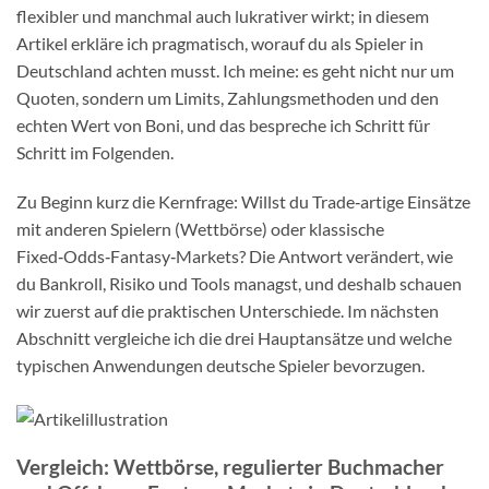
flexibler und manchmal auch lukrativer wirkt; in diesem
Artikel erkläre ich pragmatisch, worauf du als Spieler in
Deutschland achten musst. Ich meine: es geht nicht nur um
Quoten, sondern um Limits, Zahlungsmethoden und den
echten Wert von Boni, und das bespreche ich Schritt für
Schritt im Folgenden.
Zu Beginn kurz die Kernfrage: Willst du Trade‑artige Einsätze
mit anderen Spielern (Wettbörse) oder klassische
Fixed‑Odds‑Fantasy‑Markets? Die Antwort verändert, wie
du Bankroll, Risiko und Tools managst, und deshalb schauen
wir zuerst auf die praktischen Unterschiede. Im nächsten
Abschnitt vergleiche ich die drei Hauptansätze und welche
typischen Anwendungen deutsche Spieler bevorzugen.
Vergleich: Wettbörse, regulierter Buchmacher