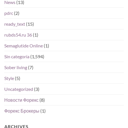
News
(13)
pdrc
(2)
ready_text
(15)
rubds54.ru 36
(1)
Semaglutide Online
(1)
Sin categoría
(1,594)
Sober living
(7)
Style
(5)
Uncategorized
(3)
Новости Форекс
(8)
Форекс Брокеры
(1)
ARCHIVES