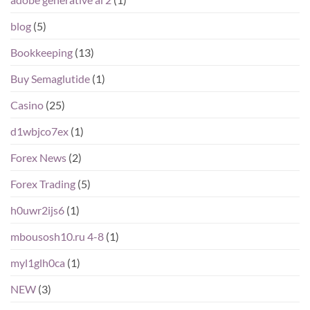
blog
(5)
Bookkeeping
(13)
Buy Semaglutide
(1)
Casino
(25)
d1wbjco7ex
(1)
Forex News
(2)
Forex Trading
(5)
h0uwr2ijs6
(1)
mbousosh10.ru 4-8
(1)
myl1glh0ca
(1)
NEW
(3)