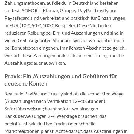
Zahlungsmethoden, auf die du in Deutschland bestehen
solltest: SOFORT (Klarna), Giropay, PayPal, Trustly und
Paysafecard sind verbreitet und praktisch für Einzahlungen
in EUR (10 €, 50 €, 100 € Beispiele). Diese Methoden
reduzieren Reibung bei Ein- und Auszahlungen und sind in
vielen GGL‑Angeboten Standard, worauf wir nachher noch
bei Bonustexten eingehen. Im nächsten Abschnitt zeige ich,
wie sich diese Zahlungen praktisch auf dein Timing und die
Auszahlungsdauer auswirken.
Praxis: Ein‑/Auszahlungen und Gebühren für
deutsche Konten
Real talk: PayPal und Trustly sind oft die schnellsten Wege
(Auszahlungen nach Verifikation 12–48 Stunden),
Sofortüberweisung bucht sofort, wo hingegen
Banküberweisungen 2–4 Werktage brauchen; das
beeinflusst, wie du Live‑Trades oder schnelle
Marktreaktionen planst. Achte darauf, dass Auszahlungen in