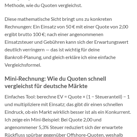
Methode, wie du Quoten vergleichst.
Diese mathematische Sicht bringt uns zu konkreten
Rechnungen: Ein Einsatz von 50 € mit einer Quote von 2,00
ergibt brutto 100 €; nach einer angenommenen
Einsatzsteuer und Gebühren kann sich der Erwartungswert
deutlich verringern — das ist wichtig für deine
Bankroll‑Planung, und gleich erkläre ich eine einfache
Vergleichsformel.
Mini‑Rechnung: Wie du Quoten schnell
vergleichst für deutsche Märkte
Einfaches Tool: berechne EV = Quote × (1 − Steueranteil) − 1
und multipliziere mit Einsatz; das gibt dir einen schnellen
Eindruck, ob ein Markt wirklich besser ist als ein Konkurrent.
Ich zeige ein Mini‑Beispiel: Bei Quote 2,00 und
angenommener 5,3% Steuer reduziert sich der erwartete
Rückfluss spürbar gegenüber Offshore‑Quoten, weshalb